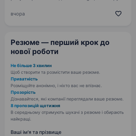
(ТЦ Veles) та «Gora Coffee» шукає рекрутера,
який допоможе нам знаходити класних людей
вчора
у команду.Якщо ви вже маєте перший досвід
у рекрутингу, любите працювати самостійно…
Резюме — перший крок
до
нової роботи
Не більше 3 хвилин
Щоб створити та розмістити ваше
резюме.
Приватність
Розміщуйте анонімно, і ніхто вас не впізнає.
Прозорість
Дізнавайтеся, які компанії переглядали ваше резюме.
8 пропозицій щотижня
В середньому отримують шукачі з резюме і обирають
найкращі.
Ваші ім'я та прізвище