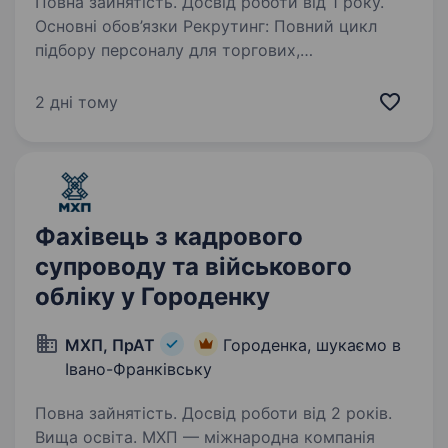
Повна зайнятість. Досвід роботи від 1 року.
Основні обов’язки Рекрутинг: Повний цикл
підбору персоналу для торгових,
адміністративних та управлінських позицій:
від формування профілю вакансії до виведення
2 дні тому
кандидата на роботу. Співпраця з керівниками
підрозділів…
Фахівець з кадрового
супроводу та військового
обліку у Городенку
МХП, ПрАТ
Городенка, шукаємо в
Івано-Франківську
Повна зайнятість. Досвід роботи від 2 років.
Вища освіта. МХП — міжнародна компанія