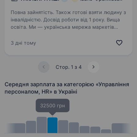
Повна зайнятість. Також готові взяти людину з
інвалідністю. Досвід роботи від 1 року. Вища
освіта. Ми — українська мережа маркетів
THRASH! ТРАШ!, що входить до холдингу
Fozzy Group. Активно зростаємо та шукаємо
3 дні тому
фахівця з підбору персоналу, який підсилить
команду рекрутингу. Що ми Тобі довіримо:
Забезпечувати…
Стор. 1 з 4
Середня зарплата за категорією «Управління
персоналом, HR»
в Україні
32500 грн