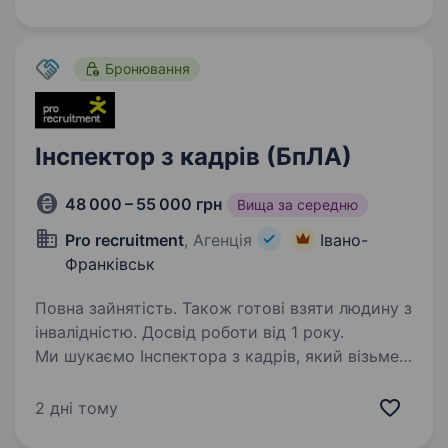
команду і шукаємо нового члена нашої
молодої команди HR менеджера.…
Бронювання
Інспектор з кадрів (БпЛА)
48 000 – 55 000 грн
Вища за середню
Pro recruitment
, Агенція
Івано-
Франківськ
Повна зайнятість. Також готові взяти людину з
інвалідністю. Досвід роботи від 1 року.
Ми шукаємо Інспектора з кадрів, який візьме
на себе повний цикл кадрового
адміністрування нашої команди. Ваша роль —
2 дні тому
забезпечити ідеальний порядок у документах