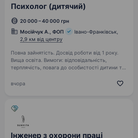
Психолог (дитячий)
20 000 – 40 000 грн
Мосійчук А., ФОП
Івано-Франківськ,
2,9 км від центру
Повна зайнятість. Досвід роботи від 1 року.
Вища освіта. Вимоги: відповідальність,
терплячість, повага до особистості дитини та
її особливих освітніх потреб Умови роботи: пн-
пт з 10:00−17:00 Обов’язки: корекційні заняття
вчора
для дітей з інвалідністю. Досвід роботи
вітається,…
Інженер з охорони праці