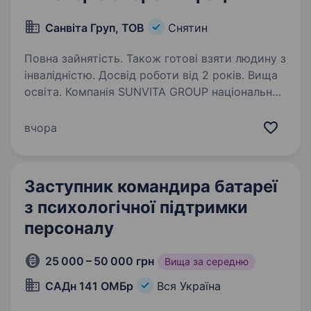
Санвіта Груп, ТОВ
Снятин
Повна зайнятість. Також готові взяти людину з
інвалідністю. Досвід роботи від 2 років. Вища
освіта. Компанія SUNVITA GROUP національний
виробник вологих серветок, успішно працює
на рику з 2017 року. За цей час компанія
вчора
показала себе: як надійний та інноваційний
гравець у своїй галузі, лідер галузі по
кількості…
Заступник командира батареї
з психологічної підтримки
персоналу
25 000 – 50 000 грн
Вища за середню
САДн 141 ОМБр
Вся Україна