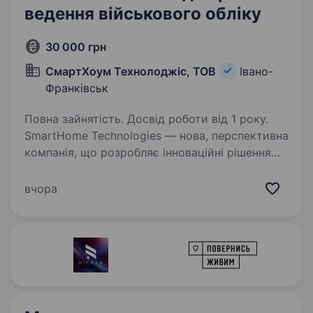
ведення військового обліку
30 000 грн
СмартХоум Технолоджіс, ТОВ
Івано-
Франківськ
Повна зайнятість. Досвід роботи від 1 року.
SmartHome Technologies — нова, перспективна
компанія, що розробляє інноваційні рішення
для розумних будинків. Ми займаємось
створенням систем для розумних будинків,
вчора
завдяки яким життя наших клієнтів стає
комфортнішим…