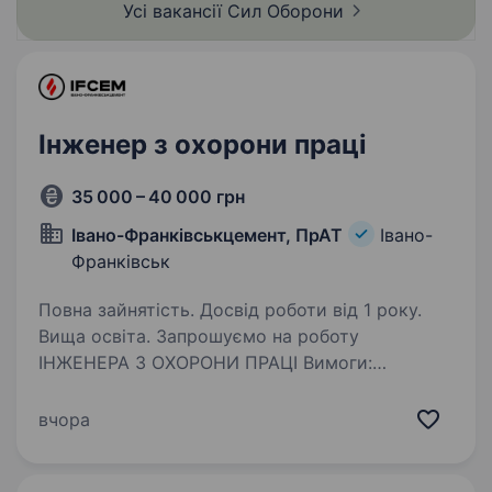
Усі вакансії Сил
Оборони
офіцерська…
Інженер з охорони праці
35 000 – 40 000 грн
Івано-Франківськцемент, ПрАТ
Івано-
Франківськ
Повна зайнятість. Досвід роботи від 1 року.
Вища освіта. Запрошуємо на роботу
ІНЖЕНЕРА З ОХОРОНИ ПРАЦІ Вимоги:
наявність вищої освіти (перевага, якщо освіта
має відповідний посаді напрямок); вільне
вчора
володіння комп’ютерними програмами:
MS Office, MS Word; досвід…