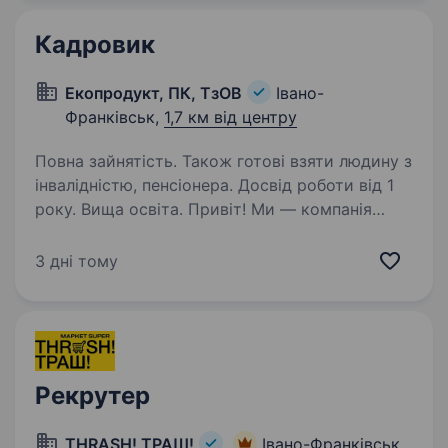
та відповідність усіх процесів трудовому
законодавству…
Кадровик
Екопродукт, ПК, ТзОВ
Івано-
Франківськ,
1,7 км від центру
Повна зайнятість. Також готові взяти людину з
інвалідністю, пенсіонера. Досвід роботи від 1
року. Вища освіта. Привіт! Ми — компанія
«Екопродукт», одна з перших і найбільш
відомих в Україні виробників чаю з трав,
3 дні тому
плодів і ягід. Уже понад 20 років ми працюємо
в серці Прикарпаття, створюючи натуральні
та корисні продукти під…
Рекрутер
THRASH! ТРАШ!
Івано-Франківськ