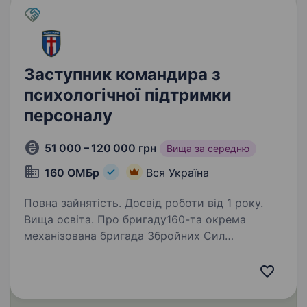
Заступник командира з
психологічної підтримки
персоналу
51 000 – 120 000 грн
Вища за середню
160 ОМБр
Вся Україна
Повна зайнятість. Досвід роботи від 1 року.
Вища освіта. Про бригаду160-та окрема
механізована бригада Збройних Сил
України — військове з'єднання Сухопутних
військ, сформоване у 2024 році. Про
посадуЗаступник командира роти
з психологічної підтримки персоналу —