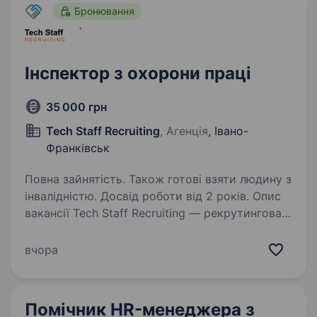
Бронювання
Інспектор з охорони праці
35 000 грн
Tech Staff Recruiting
, Агенція
, Івано-
Франківськ
Повна зайнятість. Також готові взяти людину з
інвалідністю. Досвід роботи від 2 років. Опис
вакансії Tech Staff Recruiting — рекрутингова
агенція, яка допомагає компаніям
супроводжуємо підбір персоналу від
вчора
первинного пошуку до фінальних етапів найму,
дотримуючись професійності,
конфіденційності та…
Помічник HR-менеджера з