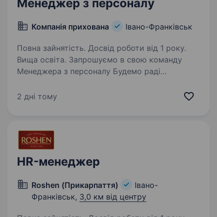
Менеджер з персоналу
Компанія прихована
Івано-Франківськ
Повна зайнятість. Досвід роботи від 1 року.
Вища освіта. Запрошуємо в свою команду
Менеджера з персоналу Будемо раді
розглянути Вашу кандидатуру, якщо Ви: маєте
досвід роботи менеджером з персоналу від 1-
2 дні тому
го року у великій компанії або в агенції з
підбору персоналу;…
HR-менеджер
Roshen (Прикарпаття)
Івано-
Франківськ,
3,0 км від центру