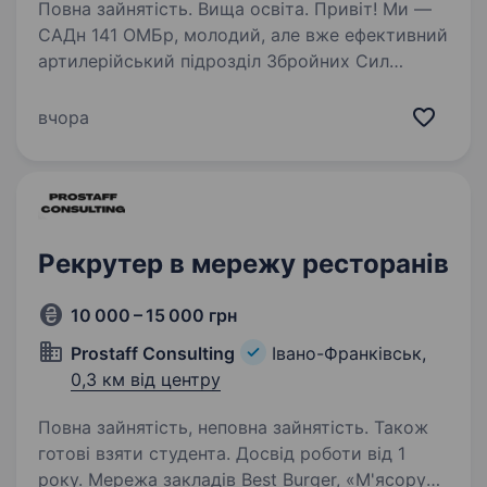
Повна зайнятість. Вища освіта. Привіт! Ми —
САДн 141 ОМБр, молодий, але вже ефективний
артилерійський підрозділ Збройних Сил
України. Наша місія — знищувати ворога
найсучаснішими методами, підтримуючи один
вчора
одного та цінуючи кожне життя.
Ми прагнемо…
Рекрутер в мережу ресторанів
10 000 – 15 000 грн
Prostaff Consulting
Івано-Франківськ,
0,3 км від центру
Повна зайнятість, неповна зайнятість. Також
готові взяти студента. Досвід роботи від 1
року. Мережа закладів Best Burger, «М'ясоруб»