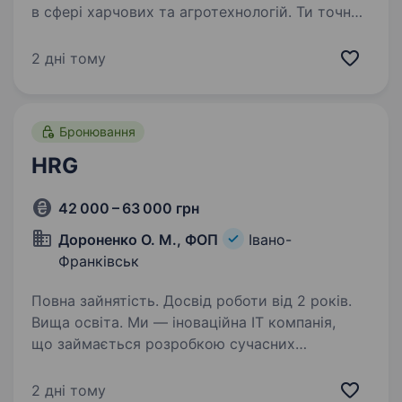
в сфері харчових та агротехнологій. Ти точно
нас знаєш за такими брендами як: «Наша
Ряба», «Наша Ряба Апетитна», «Бащинський»,
2 дні тому
«Легко!», Kurator, «Секрети Шефа».
Приєднуйся до нашої команди!…
Бронювання
HRG
42 000 – 63 000 грн
Дороненко О. М., ФОП
Івано-
Франківськ
Повна зайнятість. Досвід роботи від 2 років.
Вища освіта. Ми — iноваційна IT компанія,
що займається розробкою сучасних
технологічних рішень. На найближчий рік
маємо амбітні плани, тому розширюємо нашу
2 дні тому