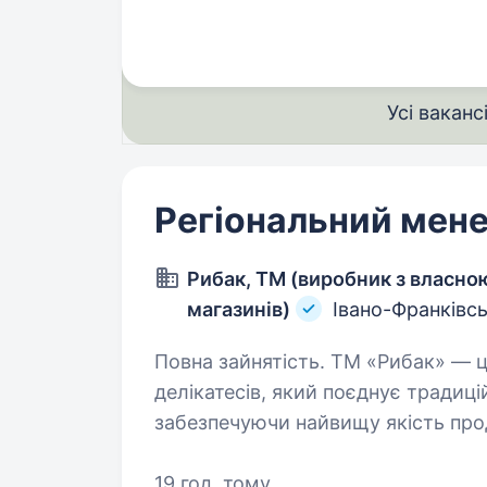
Усі ваканс
Регіональний мен
Рибак, ТМ (виробник з власн
магазинів)
Івано-Франківс
Повна зайнятість. ТМ «Рибак» — це крафтовий виробник м’ясних
делікатесів, який поєднує традиці
забезпечуючи найвищу якість про
дозволяє нам бути ближчими до 
19 год. тому