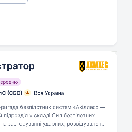
стратор
середню
пС (СБС)
Вся Україна
 підрозділ у складі Сил безпілотних
 на застосуванні ударних, розвідувальних
…