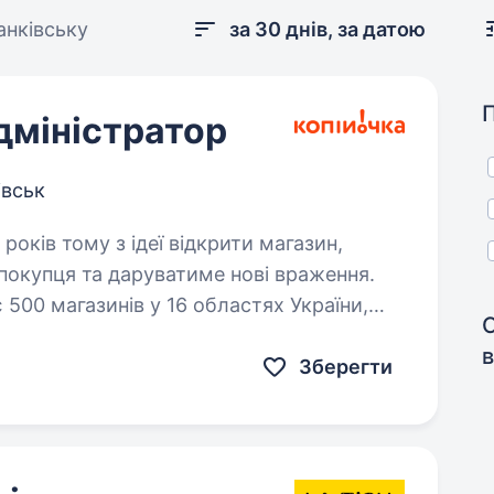
анківську
за 30 днів, за датою
дміністратор
івськ
покупця та даруватиме нові враження.
 500 магазинів у 16 областях України,
в
Зберегти