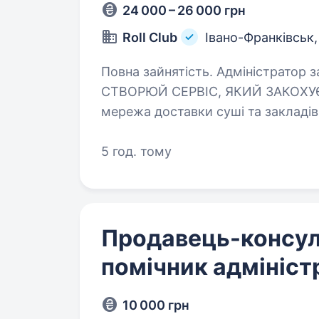
24 000 – 26 000 грн
Roll Club
Івано-Франківськ
Повна зайнятість. Адміністратор закладу доставки У ROLL CLUB —
СТВОРЮЙ СЕРВІС, ЯКИЙ ЗАКОХУЄ! 
мережа доставки суші та закладів
ми ламаємо стереотипи, задаємо
5 год. тому
Продавець-консул
помічник адмініст
10 000 грн