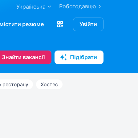
Роботодавцю
Українська
містити
резюме
Увійти
Знайти вакансії
Підібрати
р ресторану
Хостес