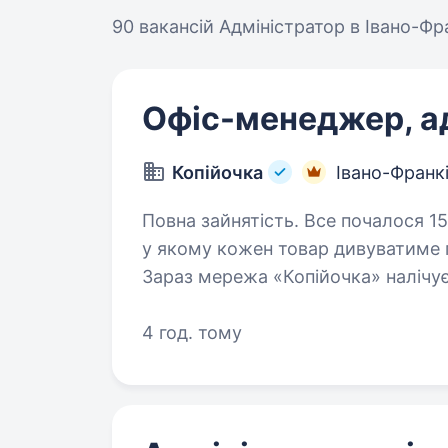
90 вакансій
Адміністратор в Івано-Фр
Офіс-менеджер, а
Копійочка
Івано-Франк
Повна зайнятість. Все почалося 15 років тому з ідеї відкрити магазин,
у якому кожен товар дивуватиме 
Зараз мережа «Копійочка» налічує
а в нашій команді — більш…
4 год. тому