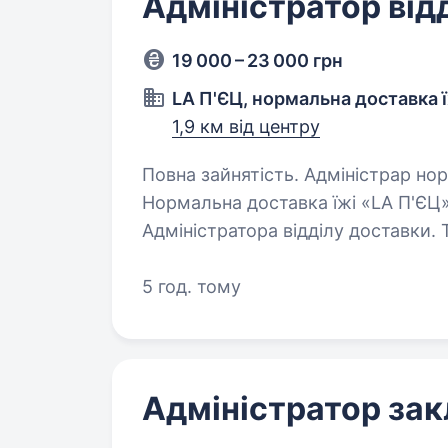
Адміністратор від
19 000 – 23 000 грн
LA П'ЄЦ, нормальна доставка 
1,9 км від центру
Повна зайнятість. Адміністрар нормальної доставки їжі «LА П'ЄЦ» Привіт!
Нормальна доставка їжі «LА П'ЄЦ
Адміністратора відділу доставки. Т
це таке!?))) Так от, розповідаю:…
5 год. тому
Адміністратор зак