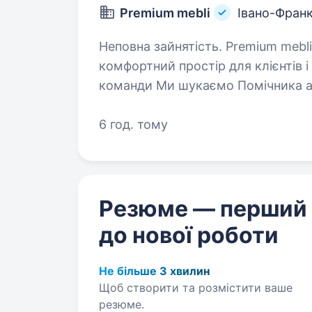
Premium mebli
Івано-Франк
Неповна зайнятість. Premium mebli — це меблевий салон, де ми створюємо
комфортний простір для клієнтів і
команди Ми шукаємо Помічника адміністратора салону. Якщо Вам
подобається працювати з людьм
6 год. тому
Резюме — перший
до нової роботи
Не більше 3 хвилин
Щоб створити та розмістити ваше
резюме.