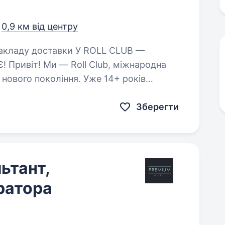
,
0,9 км від центру
Привіт! Ми — Roll Club, міжнародна
 нового покоління. Уже 14+ років
 тренди…
Зберегти
ьтант,
ратора