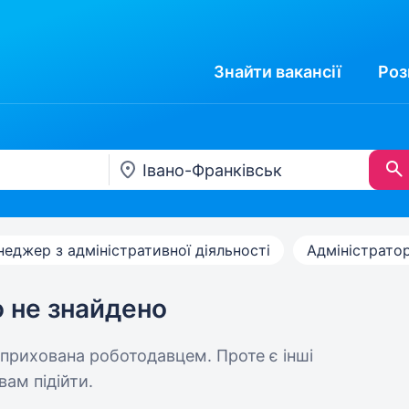
Знайти
вакансії
Роз
еджер з адміністративної діяльності
Адміністрато
ю не знайдено
 прихована роботодавцем. Проте є інші
вам підійти.