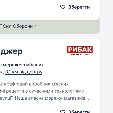
Зберегти
ії Сил
Оборони
еджер
ою мережею м'ясних
ьк,
0,1 км від центру
йні рецепти з сучасними технологіями,
дукції. Наша власна мережа магазинів
своїх…
Зберегти