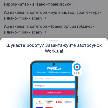
виробництво»
в Івано-Франківську
Усі вакансії в категорії «Будівництво, архітектура»
в Івано-Франківську
Усі вакансії в категорії «Транспорт, автобізнес»
в Івано-Франківську
Шукаєте роботу? Завантажуйте застосунок
Work.ua!
Українська
Ресурси
Контакти
Про нас
Кар’єра
Новини Work.ua
Допомога
Умови використання