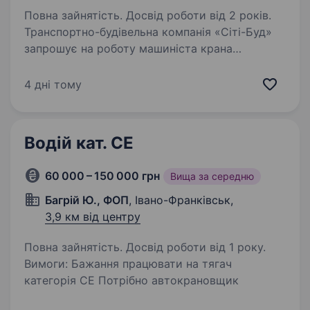
Повна зайнятість. Досвід роботи від 2 років.
Транспортно-будівельна компанія «Сіті-Буд»
запрошує на роботу машиніста крана
автомобільного на базі КрАЗ КТА-25
Ми пропонуємо: офіційне працевлаштування;
4 дні тому
своєчасна виплата заробітньої плати;
бронювання працівників;…
Водій кат. СЕ
60 000 – 150 000 грн
Вища за середню
Багрій Ю., ФОП
, Івано-Франківськ,
3,9 км від центру
Повна зайнятість. Досвід роботи від 1 року.
Вимоги: Бажання працювати на тягач
категорія СЕ Потрібно автокрановщик