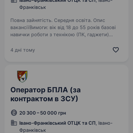
Івано-Франківський ОТЦК та СП
, Івано-
Франківськ
Повна зайнятість. Середня освіта. Опис
вакансіїВимоги: вік від 18 до 55 років базові
навички роботи з технікою (ПК, гаджети)
базові технічні навички (електроніка, пайка,
ремонт техніки) уважність, швидка реакція,
4 дні тому
хороша координація фізична…
Оператор БПЛА (за
контрактом в ЗСУ)
20 300 – 50 000 грн
Івано-Франківський ОТЦК та СП
, Івано-
Франківськ