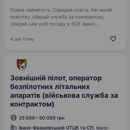
Повна зайнятість. Середня освіта. Не чекай
повістку, обирай службу за контрактом,
обирай сам собі посаду в ЗСУ. Івано-
Франківський ОТЦК та СП проводить набір
громадян на військову службу за контрактом
4 дні тому
віком від 18 до 45 років. Критерії на
військову…
Зовнішній пілот, оператор
безпілотних літальних
апаратів (військова служба за
контрактом)
25 000 – 50 000 грн
Івано-Франківський ОТЦК та СП
, Івано-