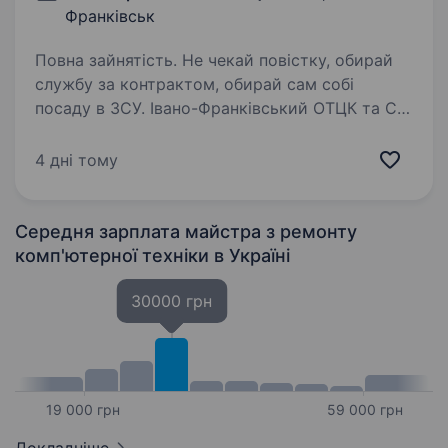
Франківськ
Повна зайнятість. Не чекай повістку, обирай
службу за контрактом, обирай сам собі
посаду в ЗСУ. Івано-Франківський ОТЦК та СП
проводить набір громадян на військову
службу за контрактом віком від 18 до 45
4 дні тому
років. Критерії на військову…
Середня зарплата майстра з ремонту
комп'ютерної техніки
в Україні
30000 грн
19 000 грн
59 000 грн