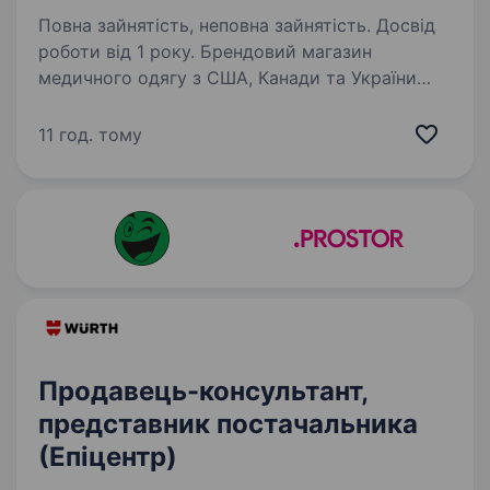
Повна зайнятість, неповна зайнятість. Досвід
роботи від 1 року. Брендовий магазин
медичного одягу з США, Канади та України
пропонує вакансію продавець в магазин.
Обов’язки: Продаж товару; Викладення товару
11 год. тому
; Забезпечення порядку в торговому залі;
Консультування щодо…
Продавець-консультант,
представник постачальника
(Епіцентр)