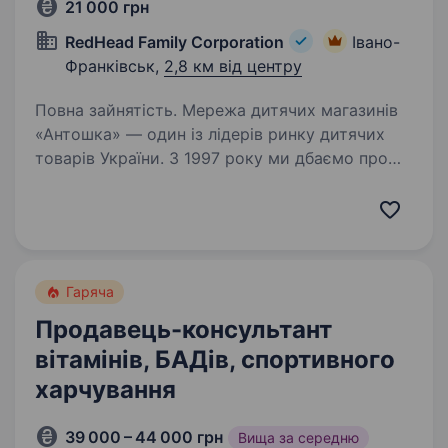
21 000 грн
RedHead Family Corporation
Івано-
Франківськ,
2,8 км від центру
Повна зайнятість. Мережа дитячих магазинів
«Антошка» — один із лідерів ринку дитячих
товарів України. З 1997 року ми дбаємо про
дітей, надаючи кращі товари, послуги
та емоції. «Антошка» — перший дитячий
магазин в Україні, в якому…
Гаряча
Продавець-консультант
вітамінів, БАДів, спортивного
харчування
39 000 – 44 000 грн
Вища за середню