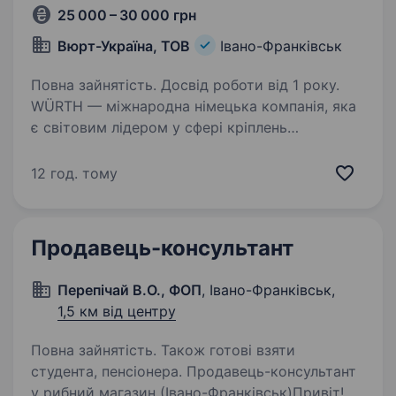
25 000 – 30 000 грн
Вюрт-Україна, ТОВ
Івано-Франківськ
Повна зайнятість. Досвід роботи від 1 року.
WÜRTH — міжнародна німецька компанія, яка
є світовим лідером у сфері кріплень
та монтажних матеріалів і один із ключових
гравців у сегментах будівництва, автосервісу
12 год. тому
та промисловості. WÜRTH в Україні —
це надійний…
Продавець-консультант
Перепічай В.О., ФОП
, Івано-Франківськ,
1,5 км від центру
Повна зайнятість. Також готові взяти
студента, пенсіонера. Продавець-консультант
у рибний магазин (Івано-Франківськ)Привіт!