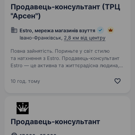
Продавець-консультант (ТРЦ
"Арсен")
Estro, мережа магазинів взуття
Івано-Франківськ,
2,8 км від центру
Повна зайнятість. Пориньте у світ стилю
та натхнення з Estro. Продавець-консультант
Estro — це активна та життєрадісна людина,
яка цікавиться тенденціями моди та стилю.
Постійно навчається та розвивається, щоб
10 год. тому
отримувати від роботи…
Продавець-консультант