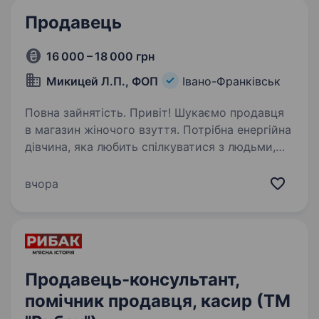
Продавець
16 000 – 18 000 грн
Микицей Л.П., ФОП
Івано-Франківськ
Повна зайнятість. Привіт! Шукаємо продавця
в магазин жіночого взуття. Потрібна енергійна
дівчина, яка любить спілкуватися з людьми,
відповідальна, привітна та готова вчитися.
Що потрібно робити: консультувати покупців;
вчора
допомагати…
Продавець-консультант,
помічник продавця, касир (ТМ