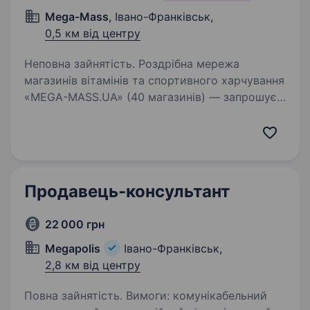
Mega-Mass
, Івано-Франківськ,
0,5 км від центру
Неповна зайнятість. Роздрібна мережа
магазинів вітамінів та спортивного харчування
«MEGA-MASS.UA» (40 магазинів) — запрошує
на роботу на посаду продавець-консультант у
м.Івано-Франківськ, вул Незалежності 57.
Будемо раді бачити всіх…
Продавець-консультант
22 000 грн
Megapolis
Івано-Франківськ,
2,8 км від центру
Повна зайнятість. Вимоги: комунікабельний