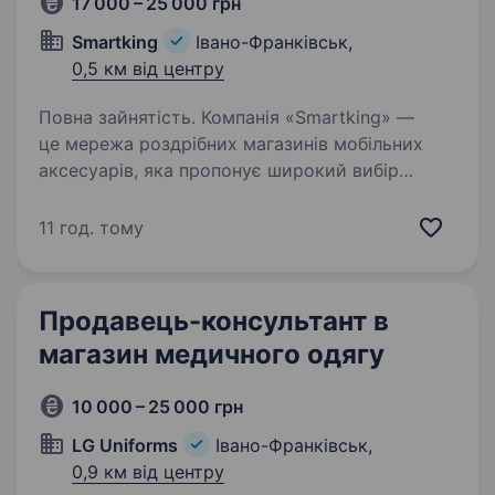
17 000 – 25 000 грн
Smartking
Івано-Франківськ,
0,5 км від центру
Повна зайнятість. Компанія «Smartking» —
це мережа роздрібних магазинів мобільних
аксесуарів, яка пропонує широкий вибір
товарів для смартфонів і гаджетів.
Ми постійно розвиваємося і шукаємо
11 год. тому
в команду нового Продавця-консультанта…
Продавець-консультант в
магазин медичного одягу
10 000 – 25 000 грн
LG Uniforms
Івано-Франківськ,
0,9 км від центру