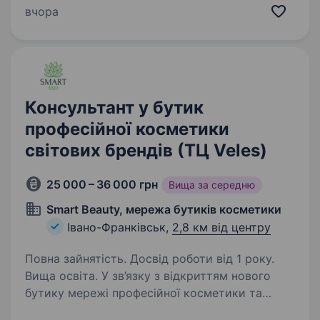
на ринку України магазини одягу, взуття
вчора
та аксесуарів відомих luxury брендів для
жінок, чоловіків та дітей. Компанія…
Консультант у бутик
професійної косметики
світових брендів (ТЦ Veles)
25 000 – 36 000 грн
Вища за середню
Smart Beauty, мережа бутиків косметики
Івано-Франківськ,
2,8 км від центру
Повна зайнятість. Досвід роботи від 1 року.
Вища освіта. У зв’язку з відкриттям нового
бутику мережі професійної косметики та
нішевої парфумерії Smart Beauty