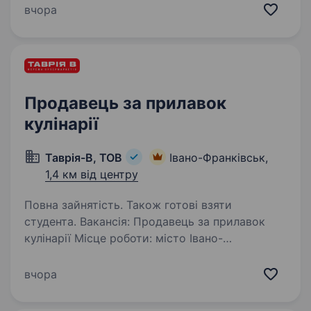
https://www.instagram.com/smartbeauty.ukraine/
вчора
запрошуємо у команду відповідальну,
комунікабельну, привітну особистість…
Продавець за прилавок
кулінарії
Таврія-В, ТОВ
Івано-Франківськ,
1,4 км від центру
Повна зайнятість. Також готові взяти
студента. Вакансія: Продавець за прилавок
кулінарії Місце роботи: місто Івано-
Франківськ, вул. Княгинин, 44 Супермаркет
ТАВРІЯ В шукає в свою команду енергійних та
вчора
відповідальних співробітників на посаду
Продавця за прилавок…