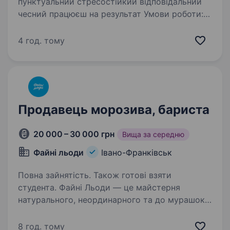
пунктуальний стресостійкий відповідальний
чесний працюєш на результат Умови роботи:
Графік роботи 3/2 — позмінний з 10:00−21:00
4 год. тому
Продавець морозива, бариста
20 000 – 30 000 грн
Вища за середню
Файні льоди
Івано-Франківськ
Повна зайнятість. Також готові взяти
студента. Файні Льоди — це майстерня
натурального, неординарного та до мурашок
смачного морозива. Наша ціль — стати
улюбленим морозивом кожного українця.
8 год. тому