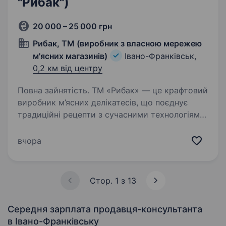
"Рибак")
20 000 – 25 000 грн
Рибак, ТМ (виробник з власною мережею
м'ясних магазинів)
Івано-Франківськ,
0,2 км від центру
Повна зайнятість. ТМ «Рибак» — це крафтовий
виробник м’ясних делікатесів, що поєднує
традиційні рецепти з сучасними технологіями,
створюючи продукцію преміум-якості.
Ми постійно розвиваємось, відкриваємо нові
вчора
магазини та шукаємо…
Стор. 1 з 13
Середня зарплата продавця-консультанта
в Івано-Франківську