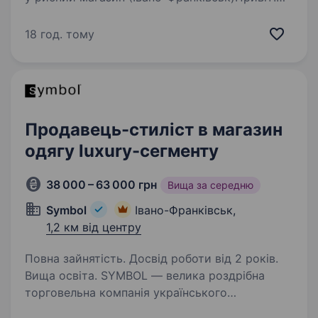
Ми — команда затишного рибного магазину
в самому серці Івано-Франківська. Любимо
18 год. тому
свіжу рибу, гарний настрій і людей, які цінують
чесність та комфорт…
Продавець-стиліст в магазин
одягу luxury-сегменту
38 000 – 63 000 грн
Вища за середню
Symbol
Івано-Франківськ,
1,2 км від центру
Повна зайнятість. Досвід роботи від 2 років.
Вища освіта. SYMBOL — велика роздрібна
торговельна компанія українського
походження, вже 27 років представляє