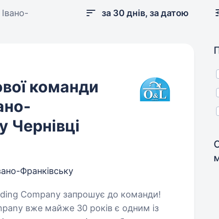
 Івано-
за 30 днів, за датою
ової команди
ано-
у Чернівці
Івано-Франківську
mpany вже майже 30 років є одним із