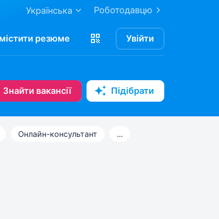
Роботодавцю
Українська
містити
резюме
Увійти
Знайти вакансії
Підібрати
Онлайн-консультант
...