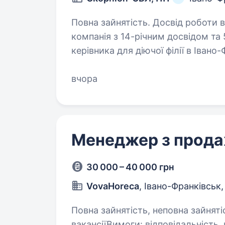
Повна зайнятість. Досвід роботи від 2 р
компанія з 14-річним досвідом та 
керівника для діючої філії в Івано
команда, є клієнти, є процеси. Ш
вчора
Менеджер з прод
30 000 – 40 000 грн
VovaHoreca
, Івано-Франківськ
Повна зайнятість, неповна зайнятість
вакансіїВимоги: відповідальність, цілеспрямованість, комунікабельність,