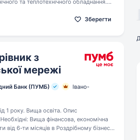
нічного та теплотехнічного обладнання.
Зберегти
Д
рівник з
ької мережі
дний Банк (ПУМБ)
Івано-
1 року. Вища освіта. Опис
нсова, економічна
Хороші навички комунікацій та продажів; Ваша роль: …