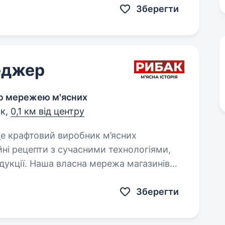
Зберегти
еджер
ою мережею м'ясних
ьк,
0,1 км від центру
йні рецепти з сучасними технологіями,
дукції. Наша власна мережа магазинів
своїх…
Зберегти