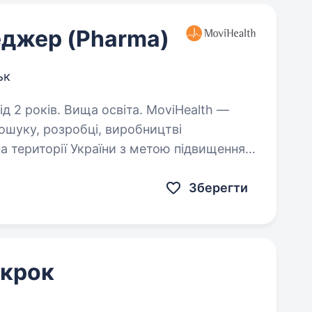
еджер (Pharma)
ьк
ів. Вища освіта. MoviHealth —
пошуку, розробці, виробництві
на території України з метою підвищення
тів. Ми прагнемо
Зберегти
 крок