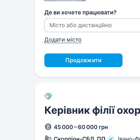
Де ви хочете працювати?
Додати місто
Продовжити
Керівник філії охо
45 000 – 60 000 грн
Скорпіон-СБЛ, ПП
Івано-Ф