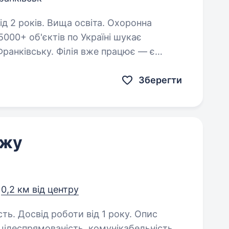
оків. Вища освіта. Охоронна
5000+ об'єктів по Україні шукає
-Франківську. Філія вже працює — є
укаємо людину, яка візьме це в руки…
Зберегти
ажу
,
0,2 км від центру
. Досвід роботи від 1 року. Опис