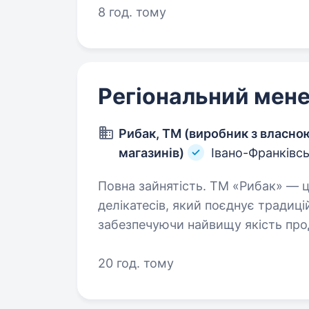
8 год. тому
Регіональний мен
Рибак, ТМ (виробник з власн
магазинів)
Івано-Франківс
Повна зайнятість. ТМ «Рибак» — це крафтовий виробник м’ясних
делікатесів, який поєднує традиці
забезпечуючи найвищу якість про
дозволяє нам бути ближчими до 
20 год. тому