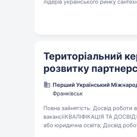
лідерів українського ринку сантех
Ми маємо власне виробництво,…
Територіальний ке
розвитку партнерс
Перший Український Міжнаро
Франківськ
Повна зайнятість. Досвід роботи від 
вакансіїКВАЛІФІКАЦІЯ ТА ДОСВІД:Необхідні: Вища фіна
або юридична освіта; Досвід роботи від 6-ти місяців в Роздрібному бізнесі;