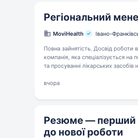
Регіональний мен
MoviHealth
Івано-Франківс
Повна зайнятість. Досвід роботи від 2 рок
компанія, яка спеціалізується на 
та просуванні лікарських засобів 
ефективності та зручності лікування пацієн
до довгострокового…
вчора
Резюме — перший
до нової роботи