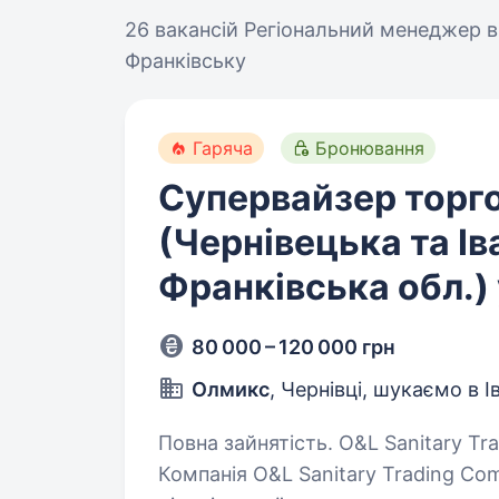
26 вакансій
Регіональний менеджер в
Франківську
Гаряча
Бронювання
Супервайзер торг
(Чернівецька та Ів
Франківська обл.) 
80 000 – 120 000 грн
Олмикс
, Чернівці, шукаємо в 
Повна зайнятість. O&L Sanitary Trading Company запрошує до команди!
Компанія O&L Sanitary Trading Co