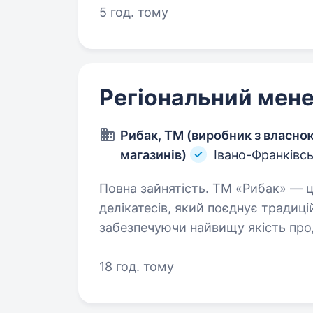
5 год. тому
Регіональний мен
Рибак, ТМ (виробник з власн
магазинів)
Івано-Франківс
Повна зайнятість. ТМ «Рибак» — це крафтовий виробник м’ясних
делікатесів, який поєднує традиці
забезпечуючи найвищу якість про
дозволяє нам бути ближчими до 
18 год. тому