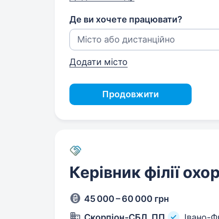
Де ви хочете працювати?
Додати місто
Продовжити
Керівник філії охо
45 000 – 60 000 грн
Скорпіон-СБЛ, ПП
Івано-Ф