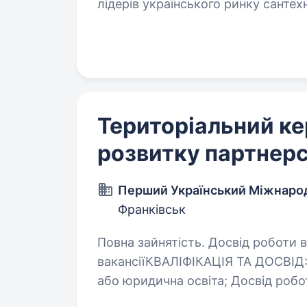
лідерів українського ринку сантех
Ми маємо власне виробництво,…
Територіальний ке
розвитку партнерс
Перший Український Міжнаро
Франківськ
Повна зайнятість. Досвід роботи від 
вакансіїКВАЛІФІКАЦІЯ ТА ДОСВІД:Необхідні: Вища фіна
або юридична освіта; Досвід роботи від 6-ти місяців в Роздрібному бізнесі;