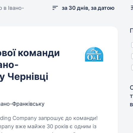
 в Івано-
за 30 днів, за датою
ової команди
ано-
у Чернівці
Івано-Франківську
в
mpany вже майже 30 років є одним із