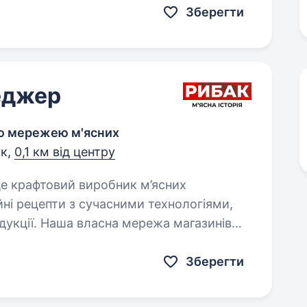
Зберегти
еджер
ою мережею м'ясних
ьк,
0,1 км від центру
йні рецепти з сучасними технологіями,
дукції. Наша власна мережа магазинів
своїх…
Зберегти