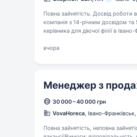
Повна зайнятість. Досвід роботи від 2 р
компанія з 14-річним досвідом та 
керівника для діючої філії в Івано
команда, є клієнти, є процеси. Ш
вчора
Менеджер з прод
30 000 – 40 000 грн
VovaHoreca
, Івано-Франківськ
Повна зайнятість, неповна зайнятість
вакансіїВимоги: відповідальність, цілеспрямованість, комунікабельність,