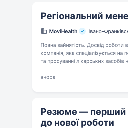
Регіональний мен
MoviHealth
Івано-Франківс
Повна зайнятість. Досвід роботи від 2 рок
компанія, яка спеціалізується на 
та просуванні лікарських засобів 
ефективності та зручності лікування пацієн
до довгострокового…
вчора
Резюме — перший
до нової роботи