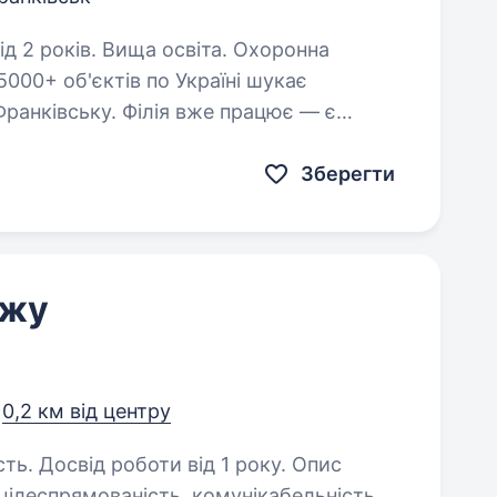
оків. Вища освіта. Охоронна
5000+ об'єктів по Україні шукає
-Франківську. Філія вже працює — є
укаємо людину, яка візьме це в руки…
Зберегти
ажу
,
0,2 км від центру
. Досвід роботи від 1 року. Опис