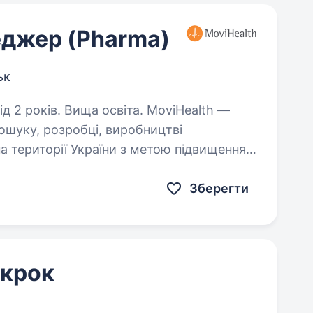
еджер (Pharma)
ьк
ів. Вища освіта. MoviHealth —
пошуку, розробці, виробництві
на території України з метою підвищення
тів. Ми прагнемо
Зберегти
 крок