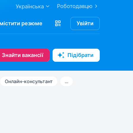
Роботодавцю
Українська
містити
резюме
Увійти
Знайти вакансії
Підібрати
Онлайн-консультант
...