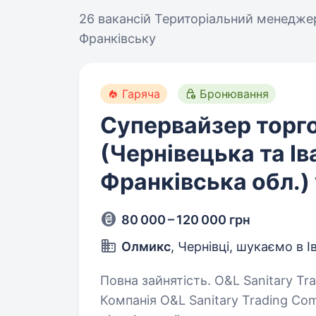
26 вакансій
Територіальний менеджер
Франківську
Гаряча
Бронювання
Супервайзер торг
(Чернівецька та Ів
Франківська обл.) 
80 000 – 120 000 грн
Олмикс
, Чернівці, шукаємо в 
Повна зайнятість. O&L Sanitary Trading Company запрошує до команди!
Компанія O&L Sanitary Trading Co