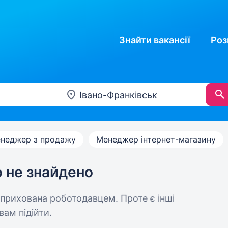
Знайти
вакансії
Роз
неджер з продажу
Менеджер інтернет-магазину
ю не знайдено
 прихована роботодавцем. Проте є інші
вам підійти.