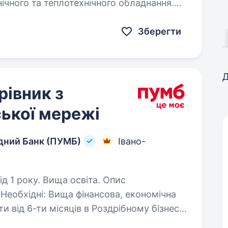
нічного та теплотехнічного обладнання.
Зберегти
Д
рівник з
ької мережі
дний Банк (ПУМБ)
Івано-
1 року. Вища освіта. Опис
нсова, економічна
Хороші навички комунікацій та продажів; Ваша роль: …