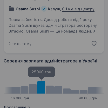
Osama Sushi
Калуш,
0,1 км від центру
Повна зайнятість. Досвід роботи від 1 року.
Osama Sushi шукає адміністратора ресторану
Вітаємо! Osama Sushi — це команда людей, які
люблять свою справу та дарують гостям
незабутній досвід від кожного замовлення.
2 тиж. тому
Ми розвиваємось, цінуємо якість, швидкість…
Середня зарплата адміністратора
в Україні
25000 грн
16 000 грн
40 000 грн
Докладніше