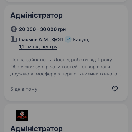
професіоналів, де кожен має вплив…
Адміністратор
20 000 – 30 000 грн
Іваськів А.М., ФОП
Калуш,
1,1 км від центру
Повна зайнятість. Досвід роботи від 1 року.
Обовязки: зустрічати гостей і створювати
дружню атмосферу з першої хвилини їхнього
візиту. Координувати роботу закладу:
контролювати чистоту, забезпечувати порядок
5 днів тому
на робочих місцях. Організовувати процес…
Адміністратор