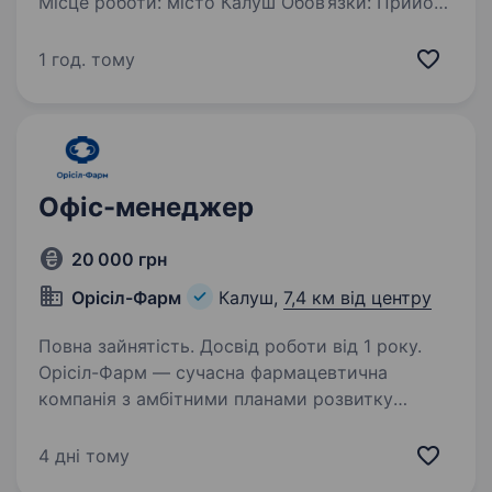
Місце роботи: місто Калуш Обов’язки: Прийом
та консультація клієнтів Реєстрація нових
клієнтів у базу даних excel Контроль
1 год. тому
за чистотою та порядком…
Офіс-менеджер
20 000 грн
Орісіл-Фарм
Калуш,
7,4 км від центру
Повна зайнятість. Досвід роботи від 1 року.
Орісіл-Фарм — сучасна фармацевтична
компанія з амбітними планами розвитку
в Україні та міжнародних ринках.
Ми створюємо продукти, які реально
4 дні тому
допомагають людям, і будуємо команду