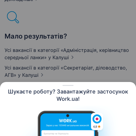
Мало результатів?
Усі вакансії в категорії «Адмiнiстрацiя, керівництво
середньої ланки»
у Калуші
Усі вакансії в категорії «Секретаріат, діловодство,
АГВ»
у Калуші
Шукаєте роботу? Завантажуйте застосунок
Work.ua!
Українська