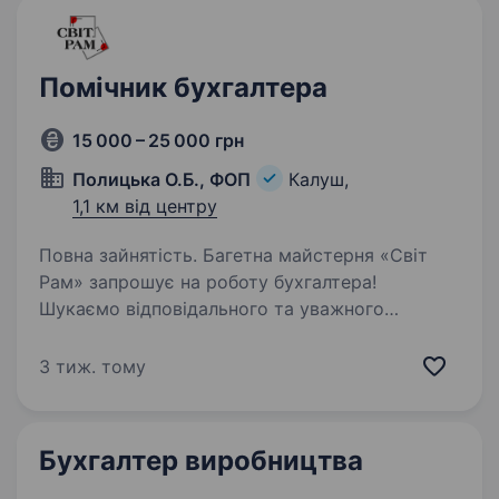
Помічник бухгалтера
15 000 – 25 000 грн
Полицька О.Б., ФОП
Калуш,
1,1 км від центру
Повна зайнятість. Багетна майстерня «Світ
Рам» запрошує на роботу бухгалтера!
Шукаємо відповідального та уважного
до деталей фахівця, який допоможе
забезпечити ефективне фінансове управління
3 тиж. тому
підприємством. Обов’язки: Розробка
та контроль…
Бухгалтер виробництва