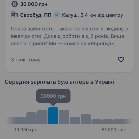
30 000 грн
Євробуд, ПП
Калуш,
3,4 км від центру
Повна зайнятість. Також готові взяти людину з
інвалідністю. Досвід роботи від 2 років. Вища
освіта. Привіт! Ми — компанія «Євробуд»,
виробник пінополістерольних плит з 2004
року. Ми цінуємо професіоналізм і
3 тиж. тому
відповідальність, тому запрошуємо до нашої
команди бухгалтера виробництва у місті
Калуш. Що буде у твоїй…
Середня зарплата бухгалтера
в Україні
30000 грн
19 000 грн
51 000 грн