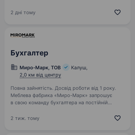
логістики з потужною репутацією на Західній
Україні. Наша компанія організовує міжнародні
2 дні тому
перевезення різними видами транспорту —
авто,…
Бухгалтер
Миро-Марк, ТОВ
Калуш,
2,0 км від центру
Повна зайнятість. Досвід роботи від 1 року.
Меблева фабрика «Миро-Марк» запрошує
в свою команду бухгалтера на постійній
основі. Вимоги: Вища освіта; Досвід роботи
бухгалтером ; Впевнене володіння 1С, M.E.Doc,
2 тиж. тому
Клієнт-банком; Знання бухгалтерського…