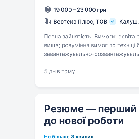
19 000 – 23 000 грн
Вестекс Плюс, ТОВ
Калуш
Повна зайнятість. Вимоги: освіта середня, середня-спеціальна, незакінчена
вища; розуміння вимог по техніці безпеки при проведенні
завантажувально-розвантажувальних робіт; вміння вико
завдання; відповідальність,…
5 днів тому
Резюме — перший
до нової роботи
Не більше 3 хвилин