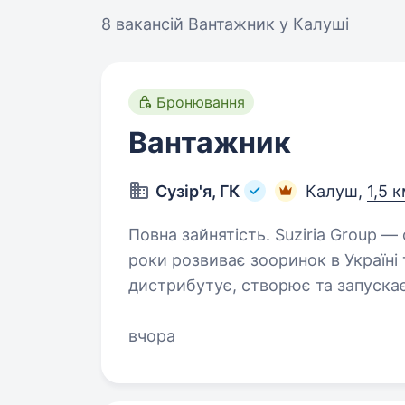
8 вакансій
Вантажник у Калуші
Бронювання
Вантажник
Сузір'я, ГК
Калуш,
1,5 
Повна зайнятість. Suziria Group — сімейна група компаній, яка понад 33
роки розвиває зооринок в Україні
дистрибутує, створює та запуска
зооритейлом країни. Запрошуєм
вчора