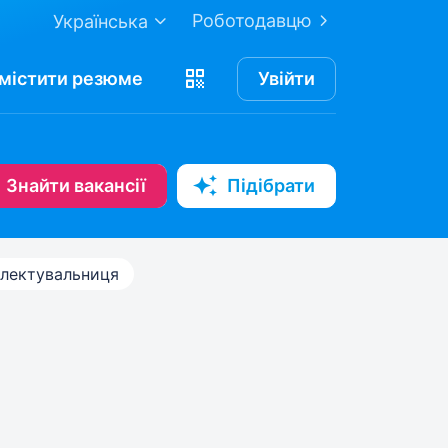
Роботодавцю
Українська
містити
резюме
Увійти
Знайти вакансії
Підібрати
лектувальниця