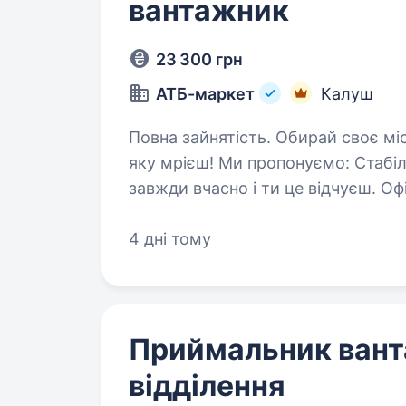
вантажник
23 300 грн
АТБ-маркет
Калуш
Повна зайнятість. Обирай своє місце в команді лідера та будуй кар'єру про
яку мрієш! Ми пропонуємо: Стабільність і впевненість — в АТБ зарплата
завжди вчасно і ти це відчуєш. Офіційне працевлаштування — все тільки
згідно з законодавством,…
4 дні тому
Приймальник ван
відділення