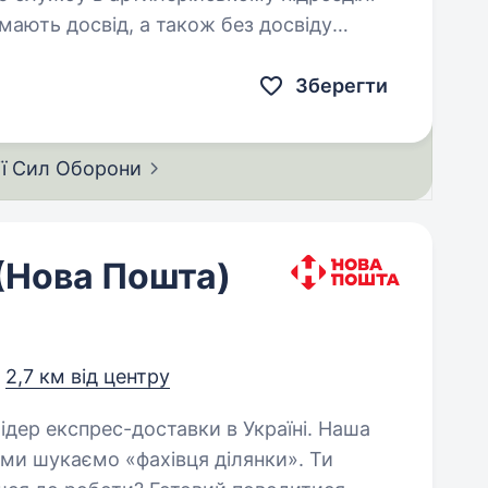
мають досвід, а також без досвіду
ами на посаду такелажника в
…
Зберегти
ії Сил
Оборони
(Нова Пошта)
,
2,7 км від центру
 ми шукаємо «фахівця ділянки». Ти