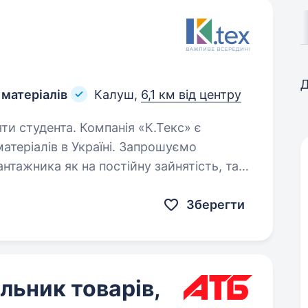
Д
 матеріалів
Калуш,
6,1 км від центру
Компанія «К.Текс» є
теріалів в Україні. Запрошуємо
нтажника як на постійну зайнятість, так і
моги: розглядаємо як з досвідом роботи…
Зберегти
ьник товарів,