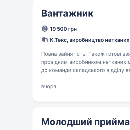
Вантажник
19 500 грн
К.Текс, виробництво нетканих
Повна зайнятість. Також готові взяти студента. 
провідним виробником нетканих ма
до команди складського відділу ва
на підробіток. Ви
вчора
Молодший приймал