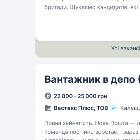
бригади. Шукаємо кандидатів, які 
роботи з артилерійськими систем
САМОХІДНИЙ АРТИЛЕРІЙСЬКИЙ
Усі ваканс
Вантажник в депо 
22 000 – 25 000 грн
Вестекс Плюс, ТОВ
Калуш
Повна зайнятість. Нова Пошта — лідер експрес-доставки в Україні. Наша
команда постійно зростає, і зараз