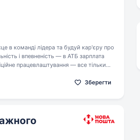
Зберегти
тажного