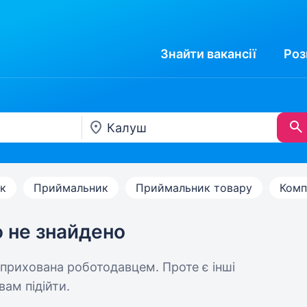
Знайти
вакансії
Роз
к
Приймальник
Приймальник товару
Комп
ю не знайдено
 прихована роботодавцем. Проте є інші
вам підійти.