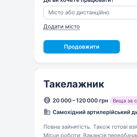
Додати місто
Продовжити
Такелажник
20 000 – 120 000 грн
Вища за 
Самохідний артилерійський ди
Повна зайнятість. Також готові вз
Місце роботи: Вакансія передбачає службу в артилерійському підрозділі