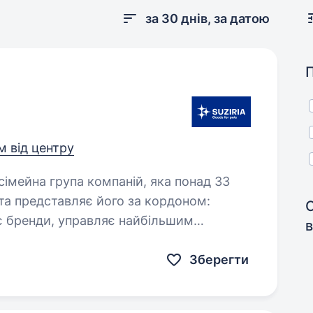
за 30 днів, за датою
км від центру
 та представляє його за кордоном:
є бренди, управляє найбільшим
в
о…
Зберегти