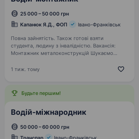
25 000 – 50 000 грн
Капанюк Я.Д., ФОП
Івано-Франківськ
Повна зайнятість. Також готові взяти
студента, людину з інвалідністю. Вакансія:
Монтажник металоконструкцій Шукаємо
в команду відповідального та працьовитого
монтажника. Обов’язки: Монтаж
1 тиж. тому
металоконструкцій (а саме — автомобільних
та вагонних ваг); Монтаж готових фундаментів
до них;…
Будьте першим!
Водій-міжнародник
50 000 – 60 000 грн
Транспар
Івано-Франківськ