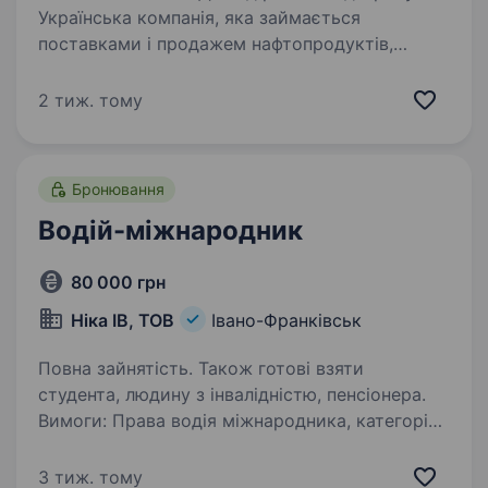
Українська компанія, яка займається
поставками і продажем нафтопродуктів,
шукає на постійну роботу водія-міжнародника
на вантажний автомобіль-паливовоз,
2 тиж. тому
напівпричіп. Рейси Україна-Польща (Чехія,
Литва, Румунія)-Україна,…
Бронювання
Водій-міжнародник
80 000 грн
Ніка ІВ, ТОВ
Івано-Франківськ
Повна зайнятість. Також готові взяти
студента, людину з інвалідністю, пенсіонера.
Вимоги: Права водія міжнародника, категорія
С, Е закордонний паспорт Умови роботи:.
Робота в українській фірмі Західтехнотранс.
3 тиж. тому