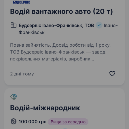
Водій вантажного авто (20 т)
Будсервіс Івано-Франківськ, ТОВ
Івано-
Франківськ
Повна зайнятість. Досвід роботи від 1 року.
ТОВ Будсервіс Івано-Франківськ — завод
покрівельних матеріалів, виробник
металочерепиці та профнастилу, який працює
на українському ринку з 2005 року запрошує
2 дні тому
на роботу Водіїв вантажного автомобіля 20
тонн Компанія…
Водій-міжнародник
100 000 грн
Вища за середню