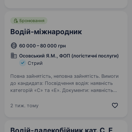
в Україну Розвантаження та завантаження…
Бронювання
Водій-міжнародник
60 000 – 80 000 грн
Осовський Я.М., ФОП (логістичні послуги)
Стрий
Повна зайнятість, неповна зайнятість. Вимоги
до кандидата: Посвідчення водія: наявність
категорій «С» та «Е». Документи: наявність
чіп-карти для цифрового тахографа (якщо
відсутня — надаємо допомогу у її
2 тиж. тому
виготовленні/оформленні). Досвід роботи:…
Водій-далекобійник кат. C, E