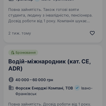
Повна зайнятість. Також готові взяти
студента, людину з інвалідністю, пенсіонера.
Досвід роботи від 1 року. Компанія шукає
водія-міжнародника для здійснення
перевезень Україна — Європа. Вимоги:
2 тиж. тому
категорія СЕ; досвід роботи від 1 року на
міжнародних напрямках; наявність чіп карти
водія; біометричний закордонний…
Бронювання
Водій-міжнародник (кат. СЕ,
ADR)
40 000 – 60 000 грн
Форсаж Енерджі Компані, ТОВ
Івано-
Франківськ
Повна зайнятість. Досвід роботи від 1 року.