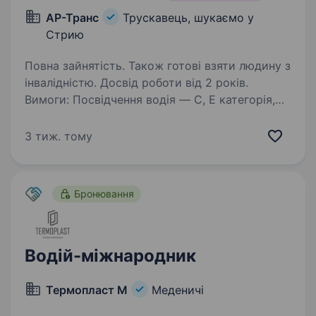
АР-Транс
Трускавець, шукаємо у
Стрию
Повна зайнятість. Також готові взяти людину з
інвалідністю. Досвід роботи від 2 років.
Вимоги: Посвідчення водія — С, Е категорія,
наявність чіп-карти водія, біометричного
паспорту, код 95. комунікабельність,
3 тиж. тому
відповідальне та бережливе ставлення
до техніки, порядність . Умови роботи: …
Бронювання
Водій-міжнародник
Термопласт М
Меденичі