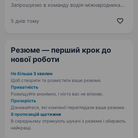
Запрошуємо в команду водія-міжнародника
для виконання рейсів за маршрутами
Україна — країни Європейського Союзу.
5 днів тому
Потрібні водії з категорією CE на: тентовані
напівпричепи (штори) трали для перевезення
негабаритних…
Резюме — перший крок
до
нової роботи
Не більше 3 хвилин
Щоб створити та розмістити ваше
резюме.
Приватність
Розміщуйте анонімно, і ніхто вас не впізнає.
Прозорість
Дізнавайтеся, які компанії переглядали ваше резюме.
8 пропозицій щотижня
В середньому отримують шукачі з резюме і обирають
найкращі.