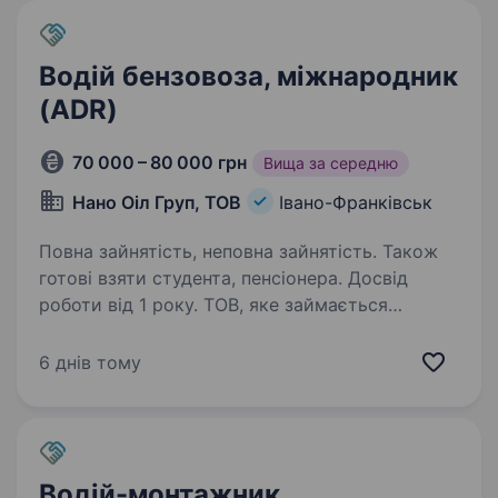
Водій бензовоза, міжнародник
(ADR)
70 000 – 80 000 грн
Вища за середню
Нано Оіл Груп, ТОВ
Івано-Франківськ
Повна зайнятість, неповна зайнятість. Також
готові взяти студента, пенсіонера. Досвід
роботи від 1 року. ТОВ, яке займається
перевезенням та оптовою реалізацією
нафтопродуктів, шукає чоловіка або жінку
6 днів тому
на посаду водія бензовозу. Перевезення
нафтопродуктів. Умови роботи: поїздки
за кордон (Литва, Латвія, Румунія, Болгарія)…
Водій-монтажник