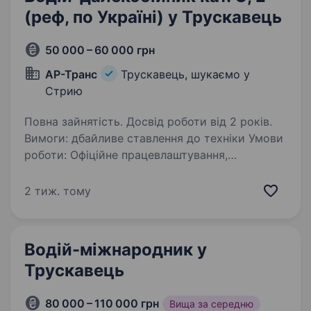
(реф, по Україні) у Трускавець
50 000 – 60 000 грн
АР-Транс
Трускавець, шукаємо у
Стрию
Повна зайнятість. Досвід роботи від 2 років.
Вимоги: дбайливе ставлення до техніки Умови
роботи: Офіційне працевлаштування,
Потрібний водій далекобійник для роботи
по Україні на рефрижератори. Тягачі Volvo
2 тиж. тому
Euro 6. Рейс Стрий — Київ — Стрий
067674О411…
Водій-міжнародник у
Трускавець
80 000 – 110 000 грн
Вища за середню