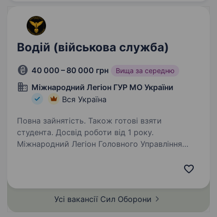
Водій (військова служба)
40 000 – 80 000 грн
Вища за середню
Міжнародний Легіон ГУР МО України
Вся Україна
Повна зайнятість. Також готові взяти
студента. Досвід роботи від 1 року.
Міжнародний Легіон Головного Управління
Розвідки Міноборони України бере участь
у спеціальних місіях як на території України,
так і за межами державного кордону, а також
виконує розвідувальні заходи. Обов’язки …
Усі вакансії Сил
Оборони