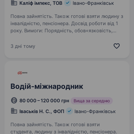
Каліф імпекс, ТОВ
Івано-Франківськ
Повна зайнятість. Також готові взяти людину з
інвалідністю, пенсіонера. Досвід роботи від 1
року. Вимоги: Порядність, обов«язковість,
бажання працювати Умови роботи: міжнародні
перевезення автотранспортом Обов’язки:
3 дні тому
Наявність посвідчення водія кат. С+Е, знання
Правил роботи і відпочинку водія (екіпажів…
Водій-міжнародник
80 000 – 120 000 грн
Вища за середню
Іваськів Н. С., ФОП
Івано-Франківськ
Повна зайнятість. Також готові взяти
студента, людину з інвалідністю, пенсіонера.