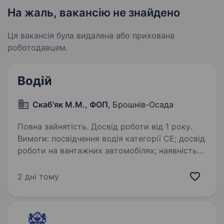
На жаль, вакансію не знайдено
Ця вакансія була видалена або прихована
роботодавцем.
Водій
Скаб'як М.М., ФОП
, Брошнів-Осада
Повна зайнятість. Досвід роботи від 1 року.
Вимоги: посвідчення водія категорії CE; досвід
роботи на вантажних автомобілях; наявність
чип-карти водія; знання та дотримання правил
режиму праці й відпочинку (тахограф)
2 дні тому
відповідальність та уважність;…