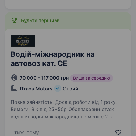
Перевезення вантажів Україна-Європа-Україна
Надається бронювання Телефонувати…
Будьте першим!
Водій-міжнародник на
автовоз кат. CE
70 000 – 117 000 грн
Вища за середню
ITrans Motors
Стрий
Повна зайнятість. Досвід роботи від 1 року.
Вимоги: Вік від 25−50р Обовязковий стаж
водіння водія міжнародника не менше 2-х
років Умови роботи: Пн.-Сб Обов’язки:
Перевезення автомобілів з портів Європи
1 тиж. тому