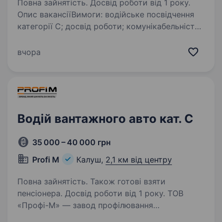
Повна зайнятість. Досвід роботи від 1 року.
Опис вакансіїВимоги: водійське посвідчення
категорії С; досвід роботи; комунікабельність,
відповідальність, активність, старанність.
Обов’язки: перевезення вантажів; виконання
вчора
графіків транспортування;…
Водій вантажного авто кат. С
35 000 – 40 000 грн
Profi M
Калуш,
2,1 км від центру
Повна зайнятість. Також готові взяти
пенсіонера. Досвід роботи від 1 року. ТОВ
«Профі-М» — завод профілювання
та штампування, запрошує водія з досвідом