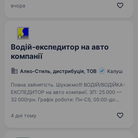
роботи на наш вантажний автомобіль Reno
вчора
Midlum 8 т. тентований. Обов«язки : доставка
власної продукції по західних областях
України…
Водій-експедитор на авто
компанії
Алко-Стиль, дистрибуція, ТОВ
Калуш
Повна зайнятість. Шукаємо!!! ВОДІЙ/ВОДІЙКА-
ЕКСПЕДИТОР на авто компанії. ЗП: 25 000 —
32 000грн. Графік роботи: Пн-Сб, 05:00-до
повернення з маршруту (до обіду). Доставка
хлібної продукції хлібопекарні ''Височанка''
4 дні тому
торговим точкам…