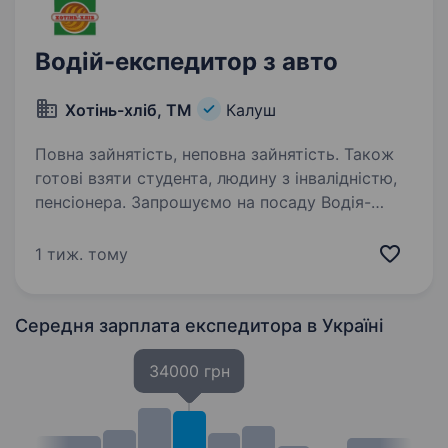
Водій-експедитор з авто
Хотінь-хліб, ТМ
Калуш
Повна зайнятість, неповна зайнятість. Також
готові взяти студента, людину з інвалідністю,
пенсіонера. Запрошуємо на посаду Водія-
експедитора з авто у місті Калуш. Якщо
Ви шукаєте роботу з гнучким графіком (повна
1 тиж. тому
або неповна зайнятість), готові до активної
роботи та хочеш стати частиною дружної
команди — ця пропозиція…
Середня зарплата експедитора
в Україні
34000 грн