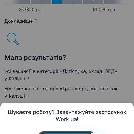
23 000 грн
51 000 грн
Докладніше
Мало результатів?
Усі вакансії в категорії «Логістика, склад, ЗЕД»
у Калуші
Усі вакансії в категорії «Транспорт, автобізнес»
у Калуші
Шукаєте роботу? Завантажуйте застосунок
Work.ua!
Українська