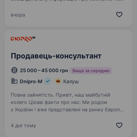
відгукуйся на вакансії за посиланням:
robota.avrora.ua https://t.me/Avrora_HC_bot
вчора
Відкриваємо 31.08.2026 новий магазин
у твоєму місті! Запрошуємо в команду…
Продавець-консультант
25 000 – 45 000 грн
Вища за середню
Dnipro-M
Калуш
Повна зайнятість. Привіт, наш майбутній
колего Цікаві факти про нас: Ми родом
з України і вже представлені на ринку Європи,
а саме в: Польщі, Чехії, Словаччині, Угорщині
та Іспанії; Мережа фірмових салонів 600+
4 дні тому
Мережа сервісних…