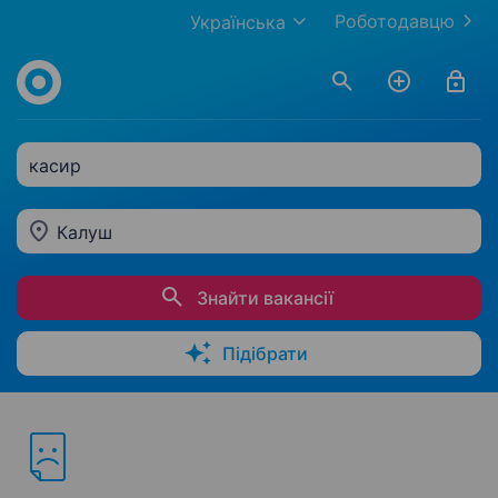
Роботодавцю
Українська
касир
Калуш
Знайти вакансії
Підібрати