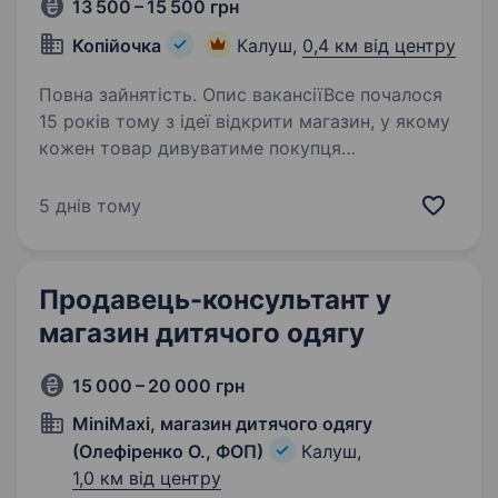
13 500 – 15 500 грн
Копійочка
Калуш,
0,4 км від центру
Повна зайнятість. Опис вакансіїВсе почалося
15 років тому з ідеї відкрити магазин, у якому
кожен товар дивуватиме покупця
та даруватиме нові враження. Зараз мережа
«Копійочка» налічує понад 500 магазинів у 16
5 днів тому
областях України, а в нашій…
Продавець-консультант у
магазин дитячого одягу
15 000 – 20 000 грн
MiniMaxi, магазин дитячого одягу
(Олефіренко О., ФОП)
Калуш,
1,0 км від центру