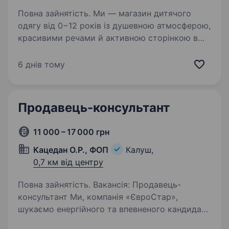
Повна зайнятість. Ми — магазин дитячого
одягу від 0−12 років із душевною атмосферою,
красивими речами й активною сторінкою в
інстаграм та тікток. У звʼязку з відкриттям
ще одного магазину шукаємо в свою команду
6 днів тому
продавців-консультантів…
Продавець-консультант
11 000 – 17 000 грн
Кацедан О.Р., ФОП
Калуш,
0,7 км від центру
Повна зайнятість. Вакансія: Продавець-
консультант Ми, компанія «ЄвроСтар»,
шукаємо енергійного та впевненого кандидата
на посаду Продавця-консультанта у нашому