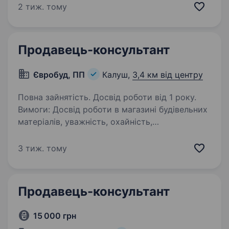
магазині одягу та взуття. Якщо ви любите
2 тиж. тому
моду, вмієте працювати з клієнтами…
Продавець-консультант
Євробуд, ПП
Калуш,
3,4 км від центру
Повна зайнятість. Досвід роботи від 1 року.
Вимоги: Досвід роботи в магазині будівельних
матеріалів, уважність, охайність,
відповідальність, досвід роботи з касовим
апаратом контактний номер телефону: 067
3 тиж. тому
670 6404 Василь Богданович
Продавець-консультант
15 000 грн