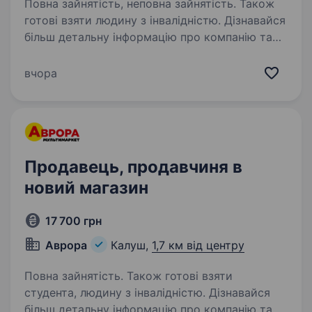
Повна зайнятість, неповна зайнятість. Також
готові взяти людину з інвалідністю. Дізнавайся
більш детальну інформацію про компанію та
відгукуйся на вакансії за посиланням:
robota.avrora.ua
вчора
https://telegram.me/Avrora_HC_bot Запрошуємо
в команду продавця (-чиню) Нам буде класно
працювати…
Продавець, продавчиня в
новий магазин
17 700 грн
Аврора
Калуш,
1,7 км від центру
Повна зайнятість. Також готові взяти
студента, людину з інвалідністю. Дізнавайся
більш детальну інформацію про компанію та