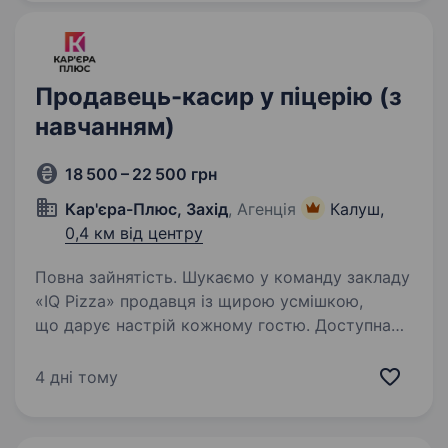
Продавець-касир у піцерію (з
навчанням)
18 500 – 22 500 грн
Кар'єра-Плюс, Захід
, Агенція
Калуш,
0,4 км від центру
Повна зайнятість. Шукаємо у команду закладу
«IQ Pizza» продавця із щирою усмішкою,
що дарує настрій кожному гостю. Доступна
якість, теплий сервіс — усе починається
з тебе. Обов’язки: Приймати замовлення
4 дні тому
гостей згідно зі стандартами…