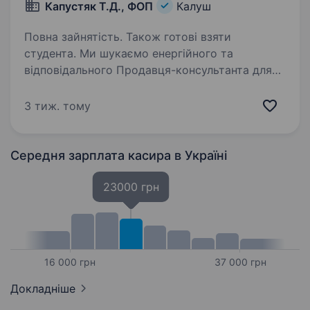
Капустяк Т.Д., ФОП
Калуш
Повна зайнятість. Також готові взяти
студента. Ми шукаємо енергійного та
відповідального Продавця-консультанта для
роботи в нашому магазині
самообслуговування «SKLEP». Наш магазин
3 тиж. тому
спеціалізується на продажі продуктів
харчування та товарів з Європи. Обов’язки:…
Середня зарплата касира
в Україні
23000 грн
16 000 грн
37 000 грн
Докладніше