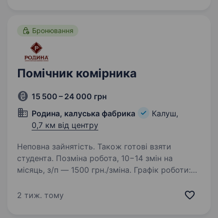
працювало як годинник Обов’язки: Прийом
та розвантаження…
Бронювання
Помічник комірника
15 500 – 24 000 грн
Родина, калуська фабрика
Калуш,
0,7 км від центру
Неповна зайнятість. Також готові взяти
студента. Позміна робота, 10−14 змін на
місяць, з/п — 1500 грн./зміна. Графік роботи:
18:00 — 8:00 / дві доби вихідні. За деталями
будь ласка звертатись за тел. 0958629126
2 тиж. тому
Задачі: Контроль за складом та розміщенням
готової…