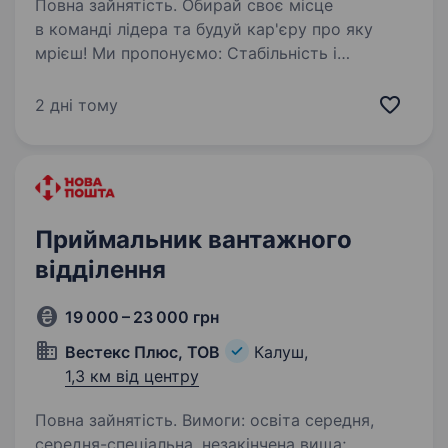
Повна зайнятість. Обирай своє місце
в команді лідера та будуй кар'єру про яку
мрієш! Ми пропонуємо: Стабільність і
впевненість — в АТБ зарплата завжди вчасно і
ти це відчуєш. Офіційне працевлаштування —
2 дні тому
все тільки згідно з законодавством,…
Приймальник вантажного
відділення
19 000 – 23 000 грн
Вестекс Плюс, ТОВ
Калуш,
1,3 км від центру
Повна зайнятість. Вимоги: освіта середня,
середня-спеціальна, незакінчена вища;