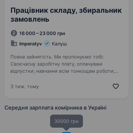
Працівник складу, збиральник
замовлень
16 000 – 23 000 грн
Imperatyv
Калуш
Повна зайнятість. Ми пропонуємо тобі:
Своєчасну заробітну плату, оплачувані
відпустки; навчання всім тонкощам роботи;
дружній колектив; можливість кар'єрного
зростання; ЗАБЕЗПЕЧУЄМО ЖИТЛОМ НА
3 тиж. тому
ТЕРИТОРІЇ ЗАВОДУ БЕЗКОШТОВНО;…
Середня зарплата комірника
в Україні
30000 грн