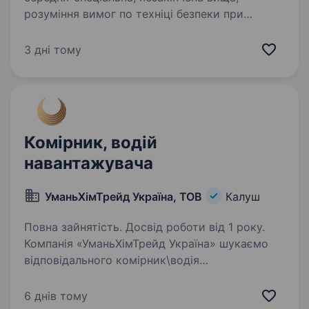
розуміння вимог по техніці безпеки при
проведенні завантажувально-
розвантажувальних робіт; вміння виконувати
3 дні тому
поставлені завдання; відповідальність,…
Комірник, водій
навантажувача
УманьХімТрейд Україна, ТОВ
Калуш
Повна зайнятість. Досвід роботи від 1 року.
Компанія «УманьХімТрейд Україна» шукаємо
відповідального комірник\водія
навантажувача у свою команду людину, якій
важливо, щоб усе було на своїх місцях і
6 днів тому