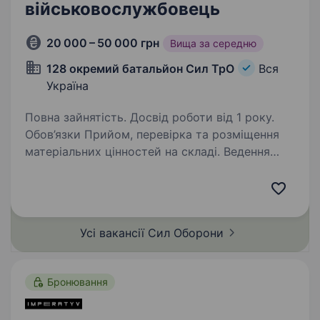
військовослужбовець
20 000 – 50 000 грн
Вища за середню
128 окремий батальйон Сил ТрО
Вся
Україна
Повна зайнятість. Досвід роботи від 1 року.
Обов’язки Прийом, перевірка та розміщення
матеріальних цінностей на складі. Ведення
обліку майна (журнали, електронні системи)
Контроль умов зберігання Видача майна
особовому складу згідно з наказами …
Усі вакансії Сил
Оборони
Бронювання