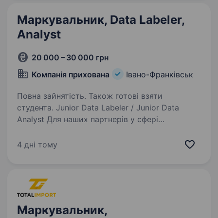
Маркувальник, Data Labeler,
Analyst
20 000 – 30 000 грн
Компанія прихована
Івано-Франківськ
Повна зайнятість. Також готові взяти
студента. Junior Data Labeler / Junior Data
Analyst Для наших партнерів у сфері
репутаційного менеджменту шукаємо людину,
яка буде працювати з контентом та даними
4 дні тому
у системі збору інформації. Наш партнер — це
міжнародна експертна…
Маркувальник,