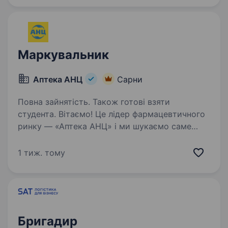
кондитерські вироби Roshen) Формування
палет…
Маркувальник
Аптека АНЦ
Сарни
Повна зайнятість. Також готові взяти
студента. Вітаємо! Це лідер фармацевтичного
ринку — «Аптека АНЦ» і ми шукаємо саме
ВАС — маркувальника в аптеку. Ми з гордістю
реалізуємо стратегію LoveMark, де головний
1 тиж. тому
пріоритет — комфорт наших співробітників
та надання…
Бригадир