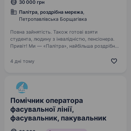
30 000 грн
Палітра, роздрібна мережа
,
Петропавлівська Борщагівка
Повна зайнятість. Також готові взяти
студента, людину з інвалідністю, пенсіонера.
Привіт! Ми — «Палітра», найбільша роздрібна
мережа професійної косметики в Україні, яка
вже понад 27 років допомагає людям
4 дні тому
відкривати нові грані краси та стилю. Наша
команда — це люди, які люблять свою справу
і…
Помічник оператора
фасувальної лінії,
фасувальник, пакувальник