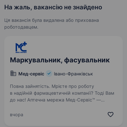
На жаль, вакансію не знайдено
Ця вакансія була видалена або прихована
роботодавцем.
Маркувальник, фасувальник
Мед-сервіс
Івано-Франківськ
Повна зайнятість. Мрієте про роботу
в надійній фармацевтичній компанії? Тоді Вам
до нас! Аптечна мережа Мед-Сервіс™ —
це перша всеукраїнська мережа аптек.
Ми на фармацевтичному ринку вже понад 28
вчора
років. Ми постійно розширюємо географію…