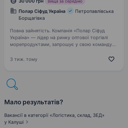
30 000 грн
Вища за середню
Полар Сіфуд Україна
Петропавлівська
Борщагівка
Повна зайнятість. Компанія «Полар Сіфуд
Україна» — лідер на ринку оптової торгівлі
морепродуктами, запрошує у свою команду
енергійного та мотивованого працівника
на посаду Помічник оператора фасувальної
3 тиж. тому
лінії, фасувальник, пакувальник…
Мало результатів?
Вакансії в категорії «Логістика, склад, ЗЕД»
у Калуші