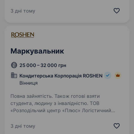
фармацевтичного ринку — «Аптека АНЦ» і
ми шукаємо саме ВАС — маркувальника
3 дні тому
в аптеку. Ми з гордістю реалізуємо стратегію
LoveMark, де головний пріоритет — комфорт
наших співробітників та надання…
Маркувальник
25 000 – 32 000 грн
Кондитерська Корпорація ROSHEN
Вінниця
Повна зайнятість. Також готові взяти
студента, людину з інвалідністю. ТОВ
«Розподільчий центр «Плюс» Логістичний
комплекс Кондитерської корпорації ROSHEN
запрошує на роботу: Обов’язки: Нанесення
3 дні тому
стікерів на готову продукцію (паковані