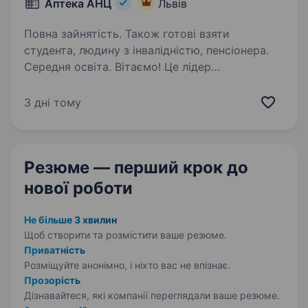
Аптека АНЦ
Львів
Повна зайнятість. Також готові взяти
студента, людину з інвалідністю, пенсіонера.
Середня освіта. Вітаємо! Це лідер
фармацевтичного ринку — «Аптека АНЦ» і
ми шукаємо саме ВАС — маркувальника
3 дні тому
в аптеку. Ми з гордістю реалізуємо стратегію
LoveMark, де головний пріоритет — комфорт
наших співробітників та надання…
Резюме — перший крок
до
нової роботи
Не більше 3 хвилин
Щоб створити та розмістити ваше
резюме.
Приватність
Розміщуйте анонімно, і ніхто вас не впізнає.
Прозорість
Дізнавайтеся, які компанії переглядали ваше резюме.