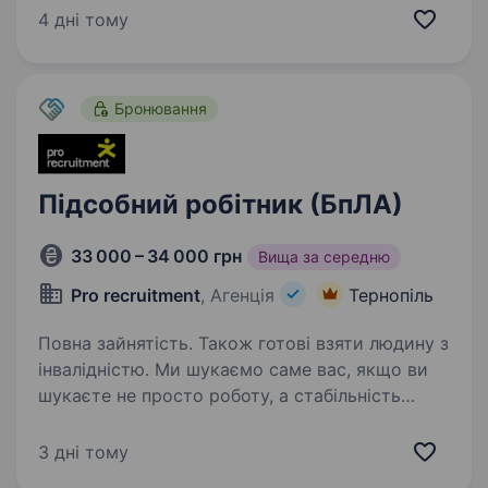
на поштово-сортувальних складах. Ви будете
4 дні тому
допомагати нам забезпечувати швидку…
Бронювання
Підсобний робітник (БпЛА)
33 000 – 34 000 грн
Вища за середню
Pro recruitment
, Агенція
Тернопіль
Повна зайнятість. Також готові взяти людину з
інвалідністю. Ми шукаємо саме вас, якщо ви
шукаєте не просто роботу, а стабільність
у потужній компанії з комфортними умовами
для праці та розвитку. Функціональні
3 дні тому
обов’язки: Робота з вантажем: Розвантаження