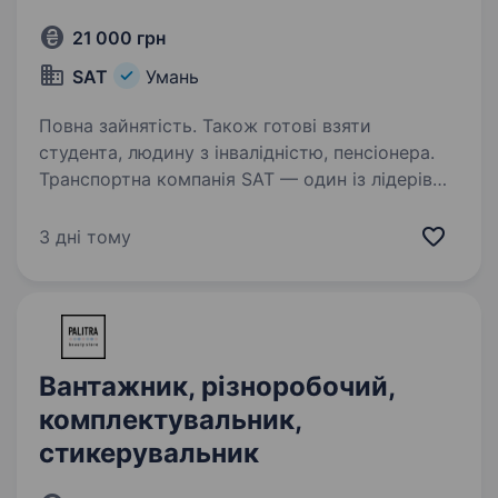
21 000 грн
SAT
Умань
Повна зайнятість. Також готові взяти
студента, людину з інвалідністю, пенсіонера.
Транспортна компанія SAT — один із лідерів
ринку перевезень збірних вантажів
по Україні.Ми допомагаємо бізнесу швидко,
3 дні тому
надійно та вигідно доставляти вантажі по всій
країні. Нашими клієнтами є виробничі
підприємства,…
Вантажник, різноробочий,
комплектувальник,
стикерувальник