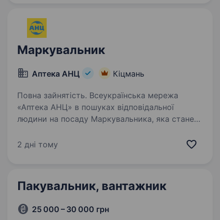
та завантаження…
Маркувальник
Аптека АНЦ
Кіцмань
Повна зайнятість. Всеукраїнська мережа
«Аптека АНЦ» в пошуках відповідальної
людини на посаду Маркувальника, яка стане
частиною нашої великої дружньої команди.
Ми з гордістю реалізуємо стратегію LoveMark,
2 дні тому
де головний пріоритет —…
Пакувальник, вантажник
25 000 – 30 000 грн