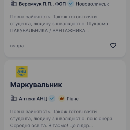
Веремчук П.П., ФОП
Нововолинськ
Повна зайнятість. Також готові взяти
студента, людину з інвалідністю. Шукаємо
ПАКУВАЛЬНИКА / ВАНТАЖНИКА
в Нововолинськ Компанія — інтернет-магазин
(доставка товарів по всій Україні).
вчора
Що потрібно робити: Пакувати
та комплектувати замовлення для відправки
клієнтам Робота на складі…
Маркувальник
Аптека АНЦ
Рівне
Повна зайнятість. Також готові взяти
студента, людину з інвалідністю, пенсіонера.
Середня освіта. Вітаємо! Це лідер