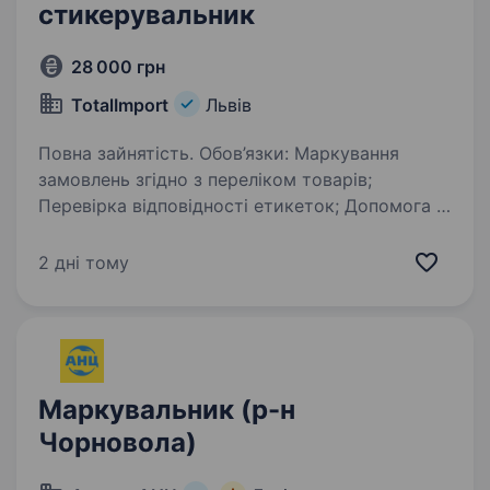
стикерувальник
28 000 грн
TotalImport
Львів
Повна зайнятість. Обов’язки: Маркування
замовлень згідно з переліком товарів;
Перевірка відповідності етикеток; Допомога у
підготовці продукції до відвантаження.
Вимоги: Досвід роботи на аналогічній посаді
2 дні тому
вітається;…
Маркувальник (р-н
Чорновола)