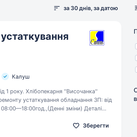
за 30 днів, за датою
 устаткування
Калуш
ня ''Височанка''
в
18
Зберегти