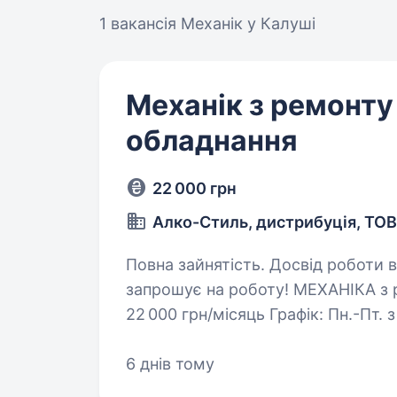
1 вакансія
Механік у Калуші
Механік з ремонту
обладнання
22 000 грн
Алко-Стиль, дистрибуція, ТОВ
Повна зайнятість. Досвід роботи від 1 року. Хлібопекар
запрошує на роботу! МЕХАНІКА з ремонту устаткування обладнання ЗП: від
22 000 грн/місяць Графік: Пн.-Пт. з 08:00—18:00год.,(Денні зміни) Деталі
за тел. +380503012969, 06819024
6 днів тому