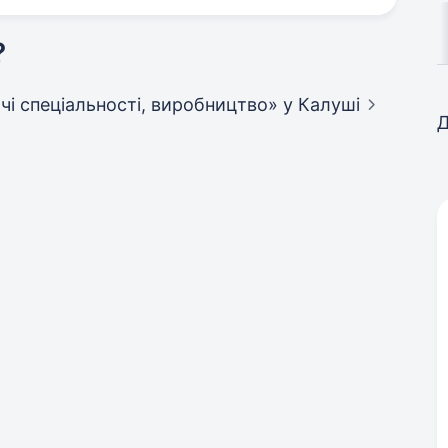
?
бочі спеціальності, виробництво»
у Калуші
Д