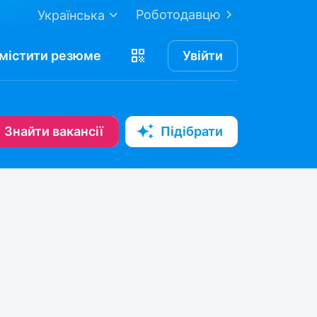
Роботодавцю
Українська
містити
резюме
Увійти
Знайти вакансії
Підібрати