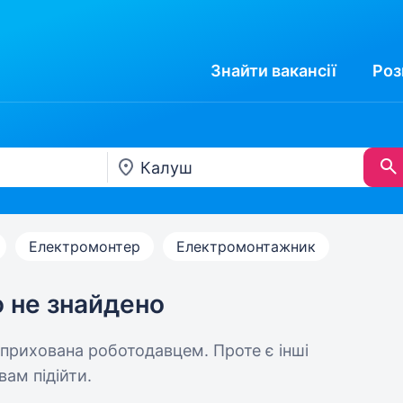
Знайти
вакансії
Роз
Електромонтер
Електромонтажник
ю не знайдено
 прихована роботодавцем. Проте є інші
вам підійти.