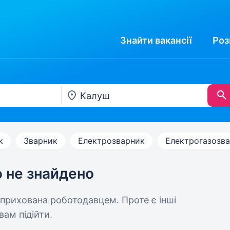
Знайти
вакансії
Роз
к
Зварник
Електрозварник
Електрогазозв
ю не знайдено
 прихована роботодавцем. Проте є інші
вам підійти.