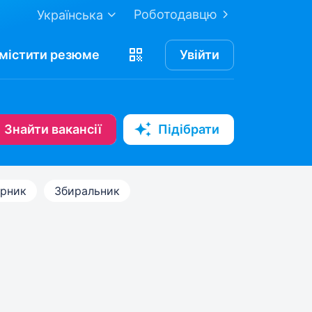
Роботодавцю
Українська
містити
резюме
Увійти
Знайти вакансії
Підібрати
арник
Збиральник