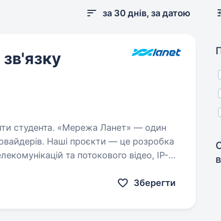
за 30 днів, за датою
зв'язку
ережа Ланет» — один
провайдерів. Наші проєкти — це розробка
лекомунікацій та потокового відео, IP-
в
ії та надання…
Зберегти