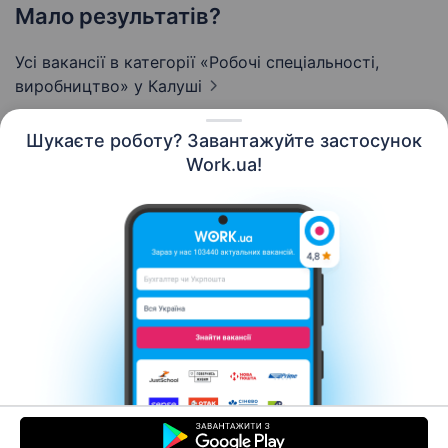
Мало результатів?
Усі вакансії в категорії «Робочі спеціальності,
виробництво»
у Калуші
Шукаєте роботу? Завантажуйте застосунок
Work.ua!
Українська
Ресурси
Контакти
Про нас
Кар’єра
Новини Work.ua
Допомога
Умови використання
Роботодавцю