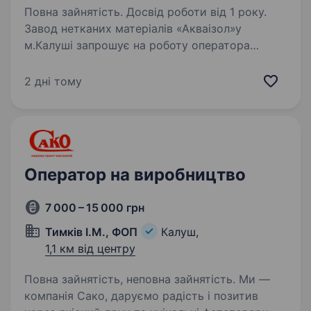
Повна зайнятість. Досвід роботи від 1 року.
Завод нетканих матеріалів «Акваізол»у
м.Калуші запрошує на роботу оператора
виробничої лінії. Вимоги: досвід роботи
на аналогічній посаді буде перевагою; бажано
2 дні тому
вміння керувати автонавантажувачем;
уважність…
Оператор на виробництво
7 000 – 15 000 грн
Тимків І.М., ФОП
Калуш,
1,1 км від центру
Повна зайнятість, неповна зайнятість. Ми —
компанія Сако, даруємо радість і позитив