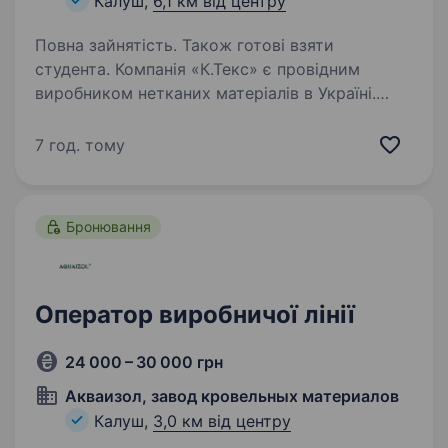
Калуш,
6,1 км від центру
Повна зайнятість. Також готові взяти
студента. Компанія «К.Текс» є провідним
виробником нетканих матеріалів в Україні.
У зв’язку із доукомплектуванням штату
бригади — запрошуємо на виробництво
7 год. тому
помічника оператора. Вимоги: досвід роботи
не обов’язковий (готові…
Бронювання
Оператор виробничої лінії
24 000 – 30 000 грн
Акваизол, завод кровельных материалов
Калуш,
3,0 км від центру