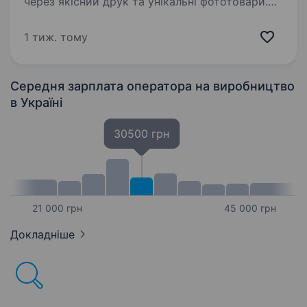
через якісний друк та унікальні фототовари.
Якщо ти хочеш долучитися до команди, де
цінують якість, креативність і
1 тиж. тому
відповідальність — ми радо тебе запрошуємо
на посаду…
Середня зарплата оператора на виробництво
в Україні
30500 грн
21 000 грн
45 000 грн
Докладніше