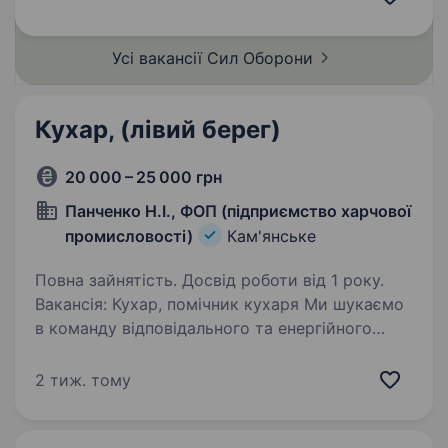
служба за контрактом; можливість
переведення чинних військовослужбовців…
Усі вакансії Сил
Оборони
Кухар, (лівий берег)
20 000 – 25 000 грн
Панченко Н.І., ФОП (підприємство харчової
промисловості)
Кам'янське
Повна зайнятість. Досвід роботи від 1 року.
Вакансія: Кухар, помічник кухаря Ми шукаємо
в команду відповідального та енергійного
кандидата на посаду кухаря. Обов’язки:
Приготуванні страв згідно з рецептами
2 тиж. тому
Дотримання стандартів якості та безпеки
готування…