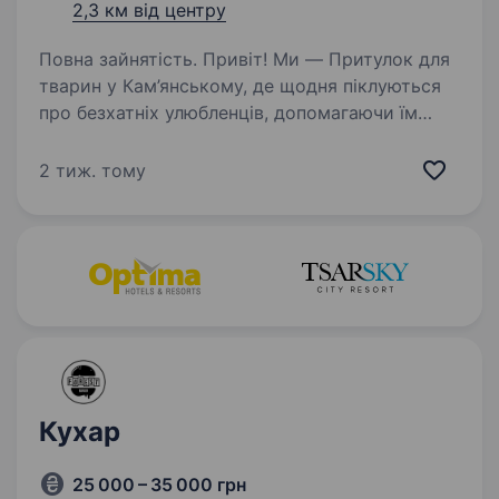
2,3 км від центру
Повна зайнятість. Привіт! Ми — Притулок для
тварин у Кам’янському, де щодня піклуються
про безхатніх улюбленців, допомагаючи їм
знайти нове життя. Якщо ти любиш тварин і
хочеш долучитися до доброї справи, у нас є
2 тиж. тому
чудова можливість…
Кухар
25 000 – 35 000 грн