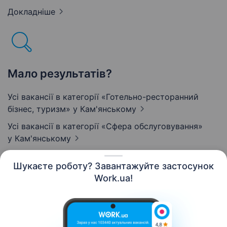
Докладніше
Мало результатів?
Усі вакансії в категорії «Готельно-ресторанний
бізнес, туризм»
у Кам'янському
Усі вакансії в категорії «Сфера обслуговування»
у Кам'янському
Шукаєте роботу? Завантажуйте застосунок
Work.ua!
Українська