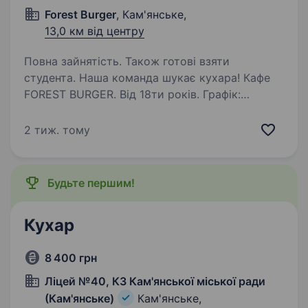
Forest Burger
, Кам'янське,
13,0 км від центру
Повна зайнятість. Також готові взяти
студента. Наша команда шукає кухара! Кафе
FOREST BURGER. Від 18ти років. Графік:
09:00 — 22:00. За детальною інформацією
дзвоніть по номеру, або пишіть Viber, telegram
2 тиж. тому
Будьте першим!
Кухар
8 400 грн
Ліцей №40, КЗ Кам'янської міської ради
(Кам'янське)
Кам'янське,