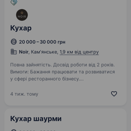
Кухар
20 000 – 30 000 грн
Noir
, Кам'янське,
1,9 км від центру
Повна зайнятість. Досвід роботи від 2 років.
Вимоги: Бажання працювати та розвиватися
у сфері ресторанного бізнесу.
Відповідальність, охайність
та дисциплінованість. Вміння працювати
4 тиж. тому
в команді. Швидкість у роботі та уважність
до деталей. Дотримання…
Кухар шаурми