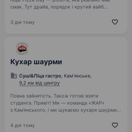
смак. Тут драйв, порядок і крутий вайб
команди! Відкриті вакансії за адресами: вул
Ніколенко, 6а (правий берег)
3 дні тому
бул.Будівельників, 41В (лівий…
Кухар шаурми
Суші&Піца гастро
, Кам'янське,
9,2 км від центру
Повна зайнятість. Також готові взяти
студента. Привіт! Ми — команда «ЖАР»
з Кам’янського, і ми шукаємо кухаря шаурми,
який готовий приєднатися до нашого
дружнього колективу. Якщо ти хочеш
4 дні тому
розвиватися у сфері приготування смачної їжі,