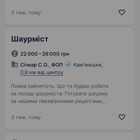
відповідальність та охайність, здатність
працювати в команді Умови роботи: з 10:30
3 тиж. тому
до 21:30, графік 2/2,4/4 Обов’язки:
Приготуванні страв…
Шаурміст
22 000 – 26 000 грн
Січкар С.О., ФОП
Кам'янське,
0,9 км від центру
Повна зайнятість. Що ти будеш робити
на посаді шаурміста: Готувати шаурму
за нашими перевіреними рецептами,
дотримуючись стандартів якості та гігієни.
Підтримувати чистоту робочого місця
3 тиж. тому
Співпрацювати з командою для забезпечення…