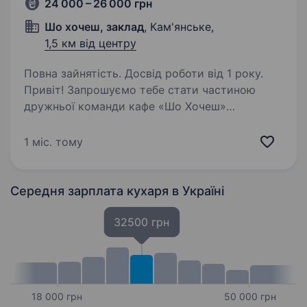
24 000 – 26 000 грн
Шо хочеш, заклад
, Кам'янське,
1,5 км від центру
Повна зайнятість. Досвід роботи від 1 року.
Привіт! Запрошуємо тебе стати частиною
дружньої команди кафе «Шо Хочеш»
у Кам’янському на посаді кухар шаурма. Якщо
ти любиш готувати смачні бургери, шаурму,
1 міс. тому
цінуєш якість і хочеш працювати
у стабільному та комфортному…
Середня зарплата кухаря
в Україні
32500 грн
18 000 грн
50 000 грн