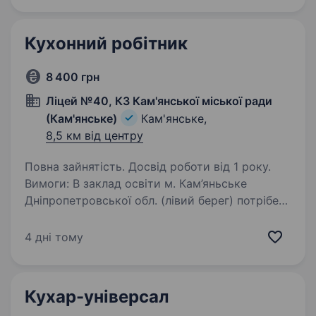
працювати в комфортних умовах…
Кухонний робітник
8 400 грн
Ліцей №40, КЗ Кам'янської міської ради
(Кам'янське)
Кам'янське,
8,5 км від центру
Повна зайнятість. Досвід роботи від 1 року.
Вимоги: В заклад освіти м. Кам’яньське
Дніпропетровської обл. (лівий берег) потрібен
кухонний робітник. Умови роботи: Робота в
їдальні закладу освіти Обов’язки: Миття
4 дні тому
посуду. Допомога кухарю: миття, чистка…
Кухар-універсал