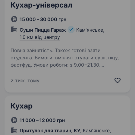
Кухар-універсал
15 000 – 30 000 грн
Суши Пицца Гараж
Кам'янське,
1,0 км від центру
Повна зайнятість. Також готові взяти
студента. Вимоги: вміння готувати суші, піцу,
фастфуд. Умови роботи: з 9.00−21.30.
Обов’язки: Заготовки, приготування суші, піци,
бургерів, шаурми, підтримання робочого місця
2 тиж. тому
в чистоті, швидка видача замовлень. Якщо…
Кухар
11 000 – 12 000 грн
Притулок для тварин, КУ
, Кам'янське,