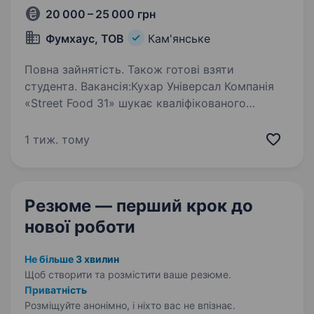
20 000 – 25 000 грн
Фумхаус, ТОВ
Кам'янське
Повна зайнятість. Також готові взяти
студента. Вакансія:Кухар Універсал Компанія
«Street Food 31» шукає кваліфікованого
спеціаліста на посаду кухар універсал. Основні
обов’язки: Підготовка та приготування страв
1 тиж. тому
відповідно до меню, дотримуючись рецептур;
…
Резюме — перший крок
до
нової роботи
Не більше 3 хвилин
Щоб створити та розмістити ваше
резюме.
Приватність
Розміщуйте анонімно, і ніхто вас не впізнає.