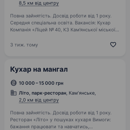
8,5 км від центру
Повна зайнятість. Досвід роботи від 1 року.
Середня спеціальна освіта. Вакансія: Кухар
Компанія «Ліцей № 40, КЗ Кам’янської міської
ради» запрошує на роботу відповідального
та досвідченого кухаря для приготування
3 тиж. тому
смачних та здорових страв для учнів
та співробітників ліцею. Обов’язки:…
Кухар на мангал
10 000 – 15 000 грн
Літо, парк-ресторан
, Кам'янське,
2,0 км від центру
Повна зайнятість. Досвід роботи від 1 року.
Ресторан «Літо» у пошуках кухаря Вимоги:
бажання працювати та навчатись,