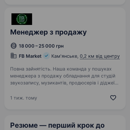
Менеджер з продажу
18 000 – 25 000 грн
FB Market
Кам'янське,
0,2 км від центру
Повна зайнятість. Наша команда у пошуках
менеджера з продажу обладнання для студій
звукозапису, музикантів, продюсерів і діджеїв.
Ми шукаємо людину на довгострокову
співпрацю. Нам важливий не просто
1 тиж. тому
співробітник на кілька місяців,…
Резюме — перший крок
до