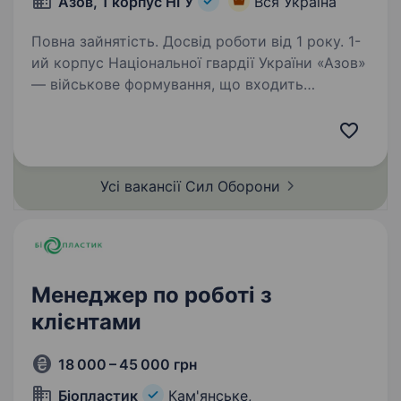
Азов, 1 корпус НГУ
Вся Україна
Повна зайнятість. Досвід роботи від 1 року. 1-
ий корпус Національної гвардії України «Азов»
— військове формування, що входить
до складу Національної Гвардії України.
Підрозділ збирає команду вмотивованих
фахівців, які готові бути прикладом
та працювати разом…
Усі вакансії Сил
Оборони
Менеджер по роботі з
клієнтами
18 000 – 45 000 грн
Біопластик
Кам'янське,