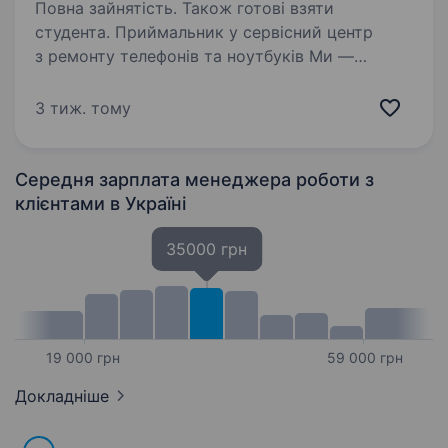
Повна зайнятість. Також готові взяти
студента. Приймальник у сервісний центр
з ремонту телефонів та ноутбуків Ми —
сервісна майстерня, яка спеціалізується
на ремонті телефонів, планшетів і ноутбуків.
3 тиж. тому
Шукаємо комунікабельну та відповідальну
людину, яка стане…
Середня зарплата менеджера роботи з
клієнтами
в Україні
35000 грн
19 000 грн
59 000 грн
Докладніше