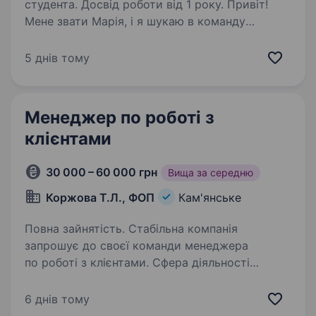
студента. Досвід роботи від 1 року. Привіт!
Мене звати Марія, і я шукаю в команду
Міністерства Дверей людей, які хочуть по-
справжньому заробляти. Дверна екосистема
5 днів тому
— найбільше виробництво вхідних металевих
дверей в Україні. Ми працюємо з 2012 року,…
Менеджер по роботі з
клієнтами
30 000 – 60 000 грн
Вища за середню
Коржова Т.Л., ФОП
Кам'янське
Повна зайнятість. Стабільна компанія
запрошує до своєї команди менеджера
по роботі з клієнтами. Сфера діяльності
компанії — встановлення натяжних стель.
Вимоги: активність, комунікабельність,
6 днів тому
доброзичливість, пунктуальність; …