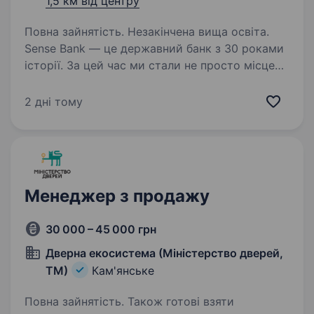
1,5 км від центру
Повна зайнятість. Незакінчена вища освіта.
Sense Bank — це державний банк з 30 роками
історії. За цей час ми стали не просто місцем
для роботи, а спільнотою з 4000 людей,
де кожен присвячений місії — створювати
2 дні тому
сенси, щоб здійснювались мрії українців.
Шукаємо…
Менеджер з продажу
30 000 – 45 000 грн
Дверна екосистема (Міністерство дверей,
ТМ)
Кам'янське
Повна зайнятість. Також готові взяти