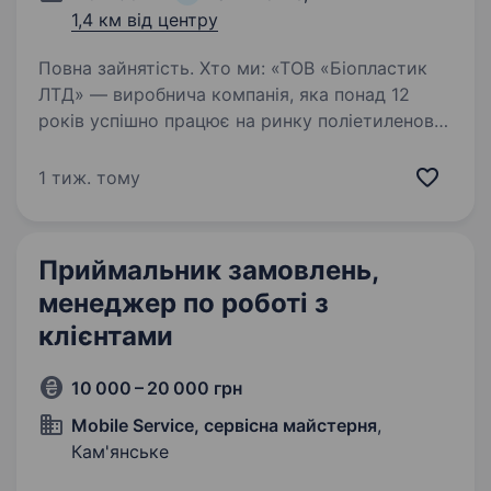
1,4 км від центру
Повна зайнятість. Хто ми: «ТОВ «Біопластик
ЛТД» — виробнича компанія, яка понад 12
років успішно працює на ринку поліетиленової
упаковки. Ми виробляємо: поліетиленове
полотно; рукав; напіврукав; пакети; стрейч-
1 тиж. тому
плівку; друге полімерне…
Приймальник замовлень,
менеджер по роботі з
клієнтами
10 000 – 20 000 грн
Mobile Service, сервісна майстерня
,
Кам'янське