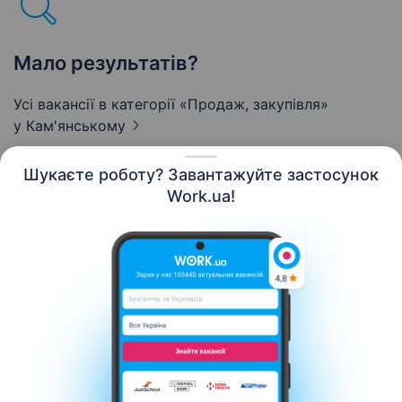
Мало результатів?
Усі вакансії в категорії «Продаж, закупівля»
у Кам'янському
Шукаєте роботу? Завантажуйте застосунок
Work.ua!
Українська
Ресурси
Контакти
Про нас
Кар’єра
Новини Work.ua
Допомога
Умови використання