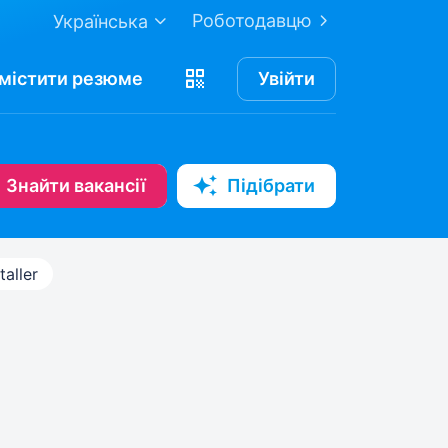
Роботодавцю
Українська
містити
резюме
Увійти
Знайти вакансії
Підібрати
taller