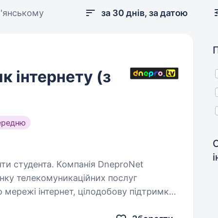
м'янському
за 30 днів, за датою
 інтернету (з
ередню
Компанія DneproNet
ринку телекомуникаційних послуг
 мережі інтернет, цілодобову підтримку
ежимі 24/7 у зв’язку з активним…