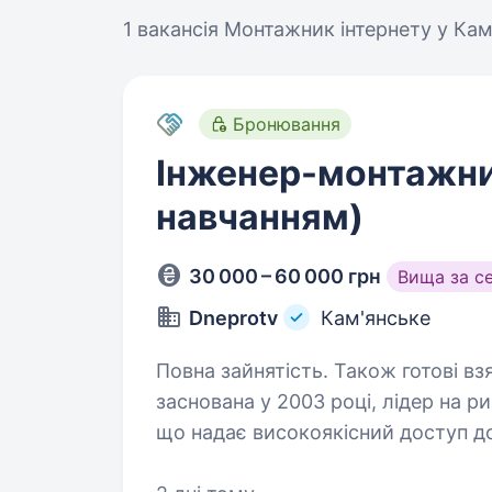
1 вакансія
Монтажник інтернету у Ка
Бронювання
Інженер-монтажник
навчанням)
30 000 – 60 000 грн
Вища за с
Dneprotv
Кам'янське
Повна зайнятість. Також готові взяти студента. 
заснована у 2003 році, лідер на 
що надає високоякісний доступ до
висококваліфікованих фахівців у р