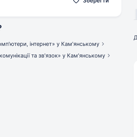
Зберегти
?
Д
 комп'ютери, інтернет»
у Кам'янському
екомунікації та зв'язок»
у Кам'янському