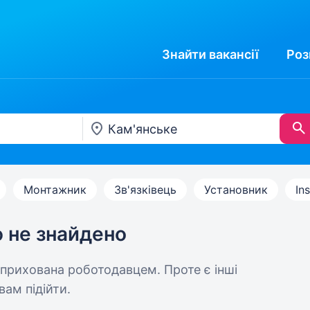
Знайти
вакансії
Роз
Монтажник
Зв'язківець
Установник
Ins
ю не знайдено
 прихована роботодавцем. Проте є інші
вам підійти.