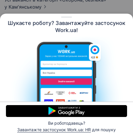
у Кам'янському
Шукаєте роботу? Завантажуйте застосунок
Work.ua!
Українська
Ресурси
Контакти
Про нас
Кар’єра
Новини Work.ua
Допомога
Умови використання
Роботодавцю
Ви роботодавець?
© 2006–2026 Work.ua. Сервіс пошуку роботи №1 в
Завантажте застосунок Work.ua: HR
для пошуку