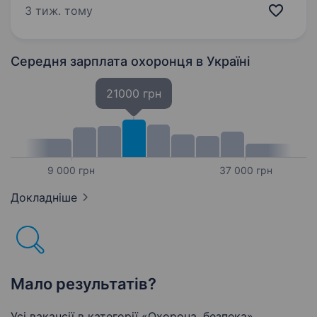
надію. Якщо ти хочеш долучитися до доброї
3 тиж. тому
справи, бути корисним і піклуватися про
безпеку наших підопічних —…
Середня зарплата охоронця
в Україні
21000 грн
9 000 грн
37 000 грн
Докладніше
Мало результатів?
Усі вакансії в категорії «Охорона, безпека»