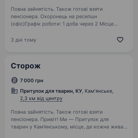
Повна зайнятість. Також готові взяти
пенсіонера. Охоронець на ресепшн
(офіс)Графік роботи: 1 доба через 2 Місце
роботи: вул. Барикадна, 15А, Дніпро (центр)
Контакти для зв’язку: Владислав
3 дні тому
Станіславович, +380503633229 Обов’язки:
Контроль входу та виходу співробітників…
Сторож
7 000 грн
Притулок для тварин, КУ
, Кам'янське,
2,3 км від центру
Повна зайнятість. Також готові взяти
пенсіонера. Привіт! Ми — Притулок для
тварин у Кам’янському, місце, де кожна жива
істота отримує турботу, допомогу та другу