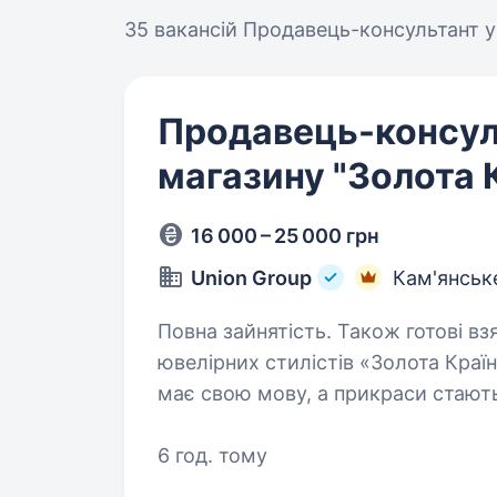
35 вакансій
Продавець-консультант у
Продавець-консул
магазину "Золота 
16 000 – 25 000 грн
Union Group
Кам'янськ
Повна зайнятість. Також готові взяти студента. Пр
ювелірних стилістів «Золота Країн
має свою мову, а прикраси стают
кожного клієнта. Ми шукаємо тих,
6 год. тому