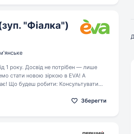
зуп. "Фіалка")
Д
м'янське
потрібен — лише
мо стати новою зіркою в EVA! А
тувати
клієнтів (впевнені — ти гуру порад!) Працювати за касою…
Зберегти