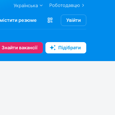
Роботодавцю
Українська
містити
резюме
Увійти
Знайти вакансії
Підібрати