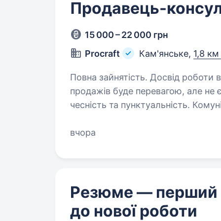
Продавець-консул
15 000 – 22 000 грн
Procraft
Кам'янське,
1,8 км
Повна зайнятість. Досвід роботи від 1 року. Вимоги: Досві
продажів буде перевагою, але не є обов’язков
чесність та пунктуальність. Комунікабельність та вміння працювати
з клієнтами. Бажання навчат
вчора
Резюме — перший
до нової роботи