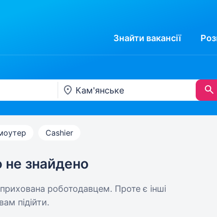
Знайти
вакансії
Роз
моутер
Cashier
ю не знайдено
 прихована роботодавцем. Проте є інші
вам підійти.