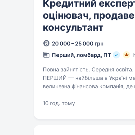
Кредитний експерт
оцінювач, продаве
консультант
20 000 – 25 000 грн
Перший, ломбард, ПТ
Повна зайнятість. Середня освіта. Привіт, наш майбутній колега:)
ПЕРШИЙ — найбільша в Україні мер
величезна фінансова компанія, де
та купити ювелірні прикраси, техні
10 год. тому