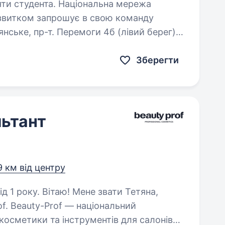
Національна мережа
озвитком запрошує в свою команду
янське, пр-т. Перемоги 4б (лівий берег)
датність швидко навчатись,…
Зберегти
ьтант
9 км від центру
е звати Тетяна,
f. Beauty-Prof — національний
 косметики та інструментів для салонів