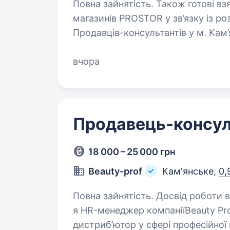
Повна зайнятість. Також готові взяти студента. 
магазинів PROSTOR у зв’язку із р
Продавців-консультантів у м. Кам’
Вимоги: комунікабельність, з
вчора
Продавець-консул
18 000 – 25 000 грн
Beauty-prof
Кам'янське,
0,
Повна зайнятість. Досвід роботи від 1 року. Вітаю! Мен
я HR-менеджер компаніїBeauty Pro
дистриб’ютор у сфері професійної