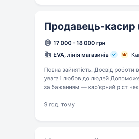
Продавець-касир (
17 000 – 18 000 грн
EVA, лінія магазинів
Ка
Повна зайнятість. Досвід роботи від 1 року. Досвід не 
увага і любов до людей Допоможе
за бажанням — карʼєрний ріст чекає! Що будеш робити: Консуль
9 год. тому