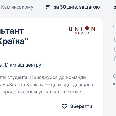
 Кам'янському
за 30 днів, за датою
ьтант
Країна"
е,
1,1 км від центру
иєднуйся до команди
а» «Золота Країна» — це місце, де краса
ь продовженням унікального стилю
 хто вміє виразити українську…
Зберегти