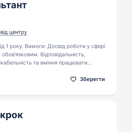
ьтант
 від центру
д роботи у сфері
им. Відповідальність,
ися та розвиватися…
Зберегти
 крок