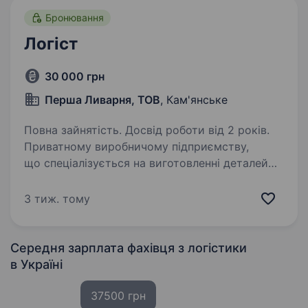
Бронювання
Логіст
30 000 грн
Перша Ливарня, ТОВ
, Кам'янське
Повна зайнятість. Досвід роботи від 2 років.
Приватному виробничому підприємству,
що спеціалізується на виготовленні деталей
з чорних та кольорових металів для
залізничної галузі, гірничої промисловості
3 тиж. тому
та машинобудування, на постійну роботу
потрібен логіст…
Середня зарплата фахівця з логістики
в Україні
37500 грн