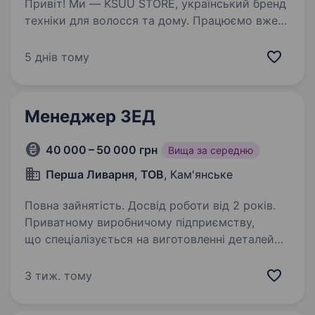
Привіт! Ми — KSUU STORE, український бренд
техніки для волосся та дому. Працюємо вже
понад 8 років, активно розвиваємося
та масштабуємо команду. Зараз шукаємо
5 днів тому
заступника керівника складу — відповідальну,
системну…
Менеджер ЗЕД
40 000 – 50 000 грн
Вища за середню
Перша Ливарня, ТОВ
, Кам'янське
Повна зайнятість. Досвід роботи від 2 років.
Приватному виробничому підприємству,
що спеціалізується на виготовленні деталей
з чорних та кольорових металів для
залізничної галузі, гірничої промисловості
3 тиж. тому
та машинобудування, на постійну роботу
потрібен менеджер…