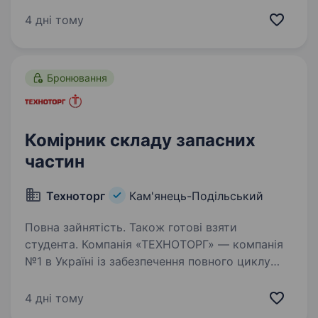
Тернопільської областей, шукає працівників
на складі для роботи у місто Кам’янець-
4 дні тому
Подільський . Ми пропонуємо: Вчасна…
Бронювання
Комірник складу запасних
частин
Техноторг
Кам'янець-Подільський
Повна зайнятість. Також готові взяти
студента. Компанія «ТЕХНОТОРГ» — компанія
№1 в Україні із забезпечення повного циклу
послуг для агробізнесу, яка представляє
більше 100 зарубіжних та вітчизняних брендів
4 дні тому
сільгосптехніки, запчастин, автотехніки,