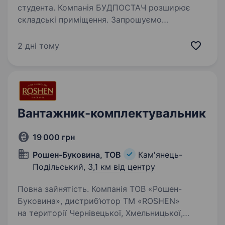
студента. Компанія БУДПОСТАЧ розширює
складські приміщення. Запрошуємо
до співпраці КОМПЛЕКТУВАЛЬНИКА-
вантажника! Вимоги: Висока працездатність,
2 дні тому
відповідальність, старанність, пунктуальність.
Фізична і моральна витривалість,…
Вантажник-комплектувальник
19 000 грн
Рошен-Буковина, ТОВ
Кам'янець-
Подільський,
3,1 км від центру
Повна зайнятість. Компанія ТОВ «Рошен-
Буковина», дистриб’ютор ТМ «ROSHEN»
на території Чернівецької, Хмельницької,