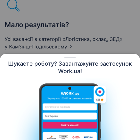
Мало результатів?
Усі вакансії в категорії «Логістика, склад, ЗЕД»
у Кам'янці-Подільському
Шукаєте роботу? Завантажуйте застосунок
Work.ua!
Українська
Ресурси
Контакти
Про нас
Кар’єра
Новини Work.ua
Допомога
Умови використання