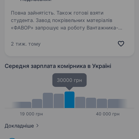
Повна зайнятість. Також готові взяти
студента. Завод покрівельних матеріалів
«ФАВОР» запрошує на роботу Вантажника-
комплектувальника: Що потрібно робити:
Комплектація замовлень для клієнтів і
2 тиж. тому
відвантаження Взаємодія з менеджерами
та водіями Фізична…
Середня зарплата комірника
в Україні
30000 грн
19 000 грн
40 000 грн
Докладніше