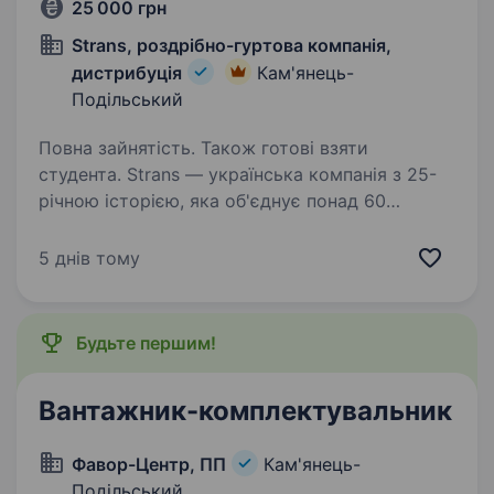
25 000 грн
Strans, роздрібно-гуртова компанія,
дистрибуція
Кам'янець-
Подільський
Повна зайнятість. Також готові взяти
студента. Strans — українська компанія з 25-
річною історією, яка об'єднує понад 60
магазинів, заправні станції AdBlue, вантажні
СТО та команду 1400+ людей по всій країні.
5 днів тому
Ми працюємо у сфері автозапчастин,
інструменту, автохімії…
Будьте першим!
Вантажник-комплектувальник
Фавор-Центр, ПП
Кам'янець-
Подільський