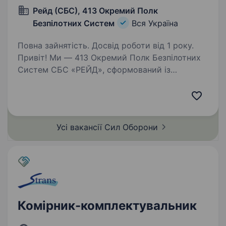
Рейд (СБС), 413 Окремий Полк
Безпілотних Систем
Вся Україна
Повна зайнятість. Досвід роботи від 1 року.
Привіт! Ми — 413 Окремий Полк Безпілотних
Систем СБС «РЕЙД», сформований із
досвідчених добровольців, які стояли
на захисті України ще від Революції Гідності і
досі боронять нашу землю на передовій. Наша
місія —…
Усі вакансії Сил
Оборони
Комірник-комплектувальник