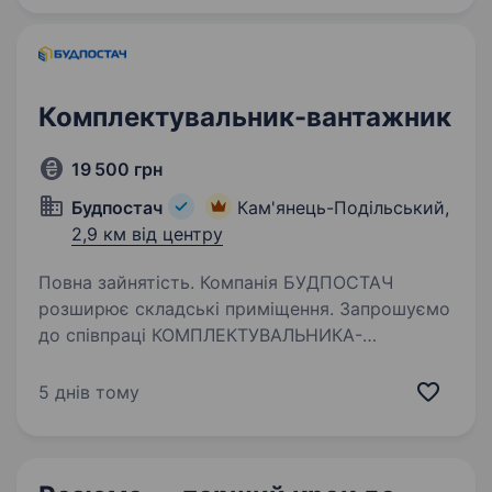
спецтехніки,…
Комплектувальник-вантажник
19 500 грн
Будпостач
Кам'янець-Подільський,
2,9 км від центру
Повна зайнятість. Компанія БУДПОСТАЧ
розширює складські приміщення. Запрошуємо
до співпраці КОМПЛЕКТУВАЛЬНИКА-
вантажника! Вимоги: Висока працездатність,
відповідальність, старанність, пунктуальність.
5 днів тому
Фізична і моральна витривалість,…