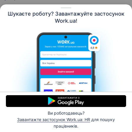
Шукаєте роботу? Завантажуйте застосунок
Work.ua!
Українська
Ресурси
Контакти
Про нас
Кар’єра
Новини Work.ua
Допомога
Умови використання
Роботодавцю
Ви роботодавець?
© 2006–2026 Work.ua. Сервіс пошуку роботи №1 в
Завантажте застосунок Work.ua: HR
для пошуку
Україні.
працівників.