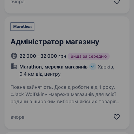
досвід, любиш людей і вмієш тримати все під
вчора
контролем — ця вакансія точно для тебе!
Знаходимося в різних…
Адміністратор магазину
22 000 – 32 000 грн
Вища за середню
Marathon, мережа магазинів
Харків,
0,4 км від центру
Повна зайнятість. Досвід роботи від 1 року.
«Jack Wolfskin» -мережа магазинів для всієї
родини з широким вибором якісних товарів
для активного відпочинку. Офіційним
дистриб’ютором цього бренду в Україні є
вчора
торгова мережа «Marathon». Шукаємо
адміністратора…