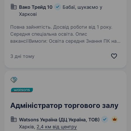
Вако Трейд 10
Бабаї, шукаємо у
Харкові
Повна зайнятість. Досвід роботи від 1 року.
Середня спеціальна освіта. Опис
вакансіїВимоги: Освіта середня Знання ПК на
рівні користувача Обов’язковий досвід роботи
касиром та знання касової дисципліни
3 дні тому
Бажання працювати у команді
Відповідальність, уважність, націленість
на результат…
Адміністратор торгового залу
Watsons Україна (ДЦ Україна, ТОВ)
Харків,
2,4 км від центру