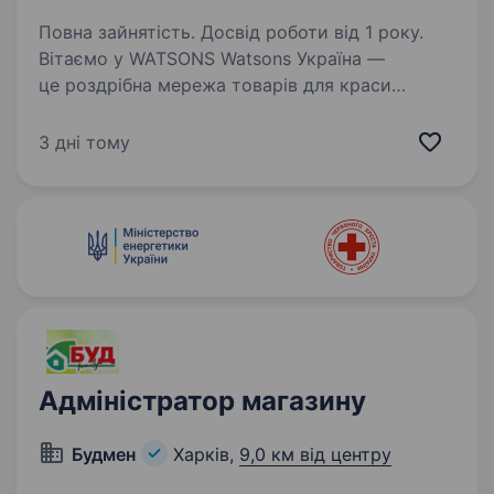
Повна зайнятість. Досвід роботи від 1 року.
Вітаємо у WATSONS Watsons Україна —
це роздрібна мережа товарів для краси
та здоров’я! Чому Watsons? Частина великої
сім'ї A.S. Watson Group: найбільшої у світі
3 дні тому
мережі роздрібної торгівлі продукцією для
краси…
Адміністратор магазину
Будмен
Харків,
9,0 км від центру