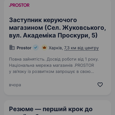
Заступник керуючого
магазином (Сел. Жуковського,
вул. Академіка Проскури, 5)
Prostor
Харків,
7,3 км від центру
Повна зайнятість. Досвід роботи від 1 року.
Національна мережа магазинів .PROSTOR
у зв’язку із розвитком запрошує в свою
команду Заступника керуючого магазином у
м. Харків (сел. Жуковського, вул. Ак. Проскури
вчора
5) Вимоги: досвід роботи на аналогічній
посаді…
Резюме — перший крок
до