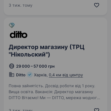
команди та допоможе забезпечити якісний
3 тиж. тому
сервіс для наших клієнтів. Можна…
Директор магазину (ТРЦ
"Нікольский")
29 000 – 57 000 грн
Ditto
Харків,
0,4 км від центру
Повна зайнятість. Досвід роботи від 1 року.
Вища освіта. Вакансія: Директор магазину
DITTO Вітаємо! Ми — DITTO, мережа модного
брендового взуття, яка працює у великих
торгових центрах Києва та Харкова.
3 тиж. тому