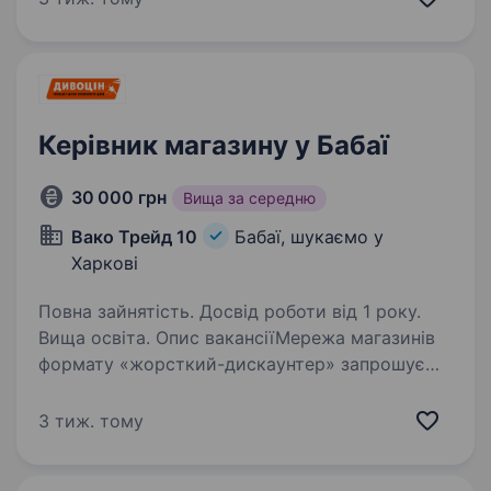
Ми любимо те, що робимо, і пишаємося
нашою дружньою командою, яка…
Керівник магазину у Бабаї
30 000 грн
Вища за середню
Вако Трейд 10
Бабаї, шукаємо у
Харкові
Повна зайнятість. Досвід роботи від 1 року.
Вища освіта. Опис вакансіїМережа магазинів
формату «жорсткий-дискаунтер» запрошує
на роботу Керівника магазину в село Бабаї
Вимоги: Досвід у сфері роздрібної торгівлі
3 тиж. тому
Навички ефективного управління персоналом
Досвіду роботи…