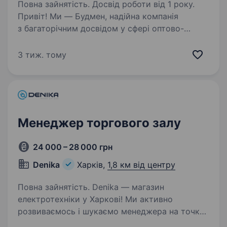
Повна зайнятість. Досвід роботи від 1 року.
Привіт! Ми — Будмен, надійна компанія
з багаторічним досвідом у сфері оптово-
роздрібного продажу будівельних
та оздоблювальних матеріалів. Наш
3 тиж. тому
асортимент налічує понад 100 000 товарів, і
ми щодня допомагаємо клієнтам…
Менеджер торгового залу
24 000 – 28 000 грн
Denika
Харків,
1,8 км від центру
Повна зайнятість. Denika — магазин
електротехніки у Харкові! Ми активно
розвиваємось і шукаємо менеджера на точку
видачі замовлень, який стане частиною нашої