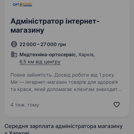
Адміністратор інтернет-
магазину
22 000 – 27 000 грн
Медтехніка-ортосервіс
, Харків,
6,5 км від центру
Повна зайнятість. Досвід роботи від 1 року.
Ми — інтернет-магазин товарів для здоров’я
та краси, який допомагає клієнтам знаходити
якісну медтехніку та товари для домашнього
догляду. У зв’язку з розширенням компанії
4 тиж. тому
ми шукаємо уважного, відповідального
та організованого…
Середня зарплата адміністратора магазину
у Харкові