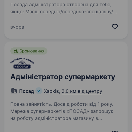
Посада адміністратора створена для тебе,
якщо: Маєш середню/середньо-спеціальну/
вищу освіту Раніше працював (ла)
на адміністративній посаді (торгівля) рік і
вчора
більше Вмієш базово користуватись
комп’ютером (володіння…
Бронювання
Адміністратор супермаркету
Посад
Харків,
2,0 км від центру
Повна зайнятість. Досвід роботи від 1 року.
Мережа супермаркетів «ПОСАД» запрошує
на роботу адміністратора магазину в
незламному місті Харків! Якщо ти маєш