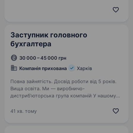
високоякісних товарів для домашніх
улюбленців. У зв’язку з розширенням штату,
відкриваємо вакансію «Бухгалтера» у
фінансовому департаменті компанії…
Заступник головного
бухгалтера
30 000 – 45 000 грн
Компанія прихована
Харків
Повна зайнятість. Досвід роботи від 5 років.
Вища освіта. Ми — виробничо-
дистриб'юторська група компаній У нашому
управлінні — понад 15 юридичних осіб
на загальній системі оподаткування.
41 хв. тому
Документообіг інтенсивний — понад 200
первинних документів на день.
Бухгалтерський…