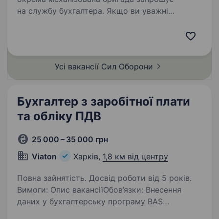
на службу бухгалтера. Якщо ви уважні
до деталей, відповідальні та маєте досвід
роботи з бухгалтерським обліком,
долучайтеся до команди, яка забезпечує
ефективне функціонування…
Усі вакансії Сил
Оборони
Бухгалтер з заробітної плати
та обліку ПДВ
25 000 – 35 000 грн
Viaton
Харків,
1,8 км від центру
Повна зайнятість. Досвід роботи від 5 років.
Вимоги: Опис вакансіїОбов’язки: Внесення
даних у бухгалтерську програму BAS
Перевірка правильності оформлення