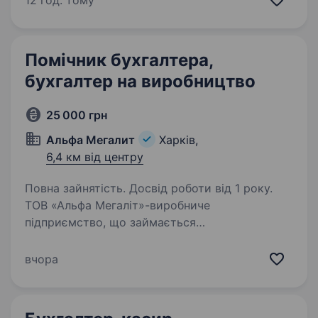
12 год. тому
та уважність до деталей; Навички роботи…
Помічник бухгалтера,
бухгалтер на виробництво
25 000 грн
Альфа Мегалит
Харків,
6,4 км від центру
Повна зайнятість. Досвід роботи від 1 року.
ТОВ «Альфа Мегаліт»-виробниче
підприємство, що займається
металообробкою, запрошує на роботу
бухгалтера. Графік роботи: Пн-Пт 08.00−16.30
вчора
Місцезнаходження: вул. Киргизька, 19 (р-н
аквапарка «Джунглі»). За детальною…