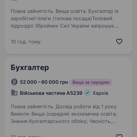
Повна зайнятість. Вища освіта. Бухгалтер із
заробітної плати (тилова посада)Тиловий
підрозділ Збройних Сил України запрошує
на роботу бухгалтера із заробітної плати.
Робота здійснюється у тиловому підрозділі
10 год. тому
без участі в бойових діях. Розглядаємо…
Бухгалтер
52 000 – 60 000 грн
Вища за середню
Військова частина А5239
Харків
Повна зайнятість. Досвід роботи від 1 року.
Вимоги: Вища (середня) економічна освіта;
Знання бухгалтерського обліку; Чесність,
дисциплінованість та висока моральна
стійкість; Відповідальність, організованість