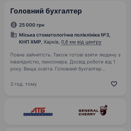
Головний бухгалтер
25 000 грн
Міська стоматологічна поліклініка №3,
КНП ХМР
, Харків,
0,6 км від центру
Повна зайнятість. Також готові взяти людину з
інвалідністю, пенсіонера. Досвід роботи від 1
року. Вища освіта. Головний бухгалтер
Стоматологічна поліклініка № 3, м. Харків, вул.
Петра Григоренка Графік роботи: понеділок-
3 год. тому
п'ятниця, вихідні — субота, неділя. У
підпорядкуванні: 2 бухгалтери. Заробітна
плата: 25 000 грн. Основні…