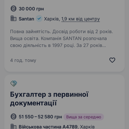
30 000 грн
Santan
Харків,
1,9 км від центру
Повна зайнятість. Досвід роботи від 2 років.
Вища освіта. Компанія SANTAN розпочала
свою діяльність в 1997 році. За 27 років
активної і злагодженої роботи, компанія
зайняла лідуючі позиції на ринку і завоювала
4 год. тому
визнання клієнтів і постачальників. Сантехніка,
опалення, комплектуючі…
Бухгалтер з первинної
документації
51 550 – 52 580 грн
Вища за середню
Військова частина А4789
, Харків