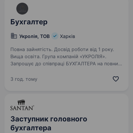
Бухгалтер
Укролія, ТОВ
Харків
Повна зайнятість. Досвід роботи від 1 року.
Вища освіта. Група компаній «УКРОЛІЯ».
Запрошує до співпраці БУХГАЛТЕРА на повний
цикл обліку. Вимоги : Досвід роботи
бухгалтером від 3 років. Досвід самостійного
3 год. тому
ведення повного циклу обліку. Досвід роботи
з ТОВ на загальній…
Заступник головного
бухгалтера