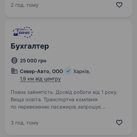
первинних документів та їх відображення
2 год. тому
в обліку Складання та подання фінансової
та податкової…
Бухгалтер
25 000 грн
Север-Авто, ООО
Харків,
1,9 км від центру
Повна зайнятість. Досвід роботи від 1 року.
Вища освіта. Транспортна компанія
по перевезенню пасажирів запрошує
на роботу БУХГАЛТЕРА у місті Харків! Основні
обов’язки: Нарахування та виплата заробітної
3 год. тому
плати, відпускних, лікарняних, відряджень,
премій. Нарахування,…