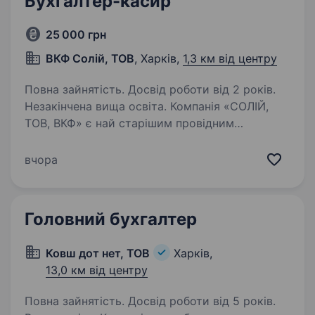
Бухгалтер-касир
25 000 грн
ВКФ Солій, ТОВ
, Харків,
1,3 км від центру
Повна зайнятість. Досвід роботи від 2 років.
Незакінчена вища освіта. Компанія «СОЛІЙ,
ТОВ, ВКФ» є най старішим провідним
дистриб’ютером та виробником, швейного
обладнання в місті Харків. Ми шукаємо в свою
вчора
команду відповідального та досвідченого
Бухгалтера-касира. Що ви будете робити:…
Головний бухгалтер
Ковш дот нет, ТОВ
Харків,
13,0 км від центру
Повна зайнятість. Досвід роботи від 5 років.