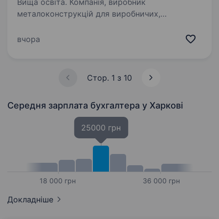
Вища освіта. Компанія, виробник
металоконструкцій для виробничих,
складських та логістичних цілей (ковші,
подовжувачі для навантажувачів і т.п.)
вчора
Сьогодні наша продукція користується
попитом у європейських країнах (Франція,
Німеччина,…
Стор. 1 з 10
Середня зарплата бухгалтера
у Харкові
25000 грн
18 000 грн
36 000 грн
Докладніше