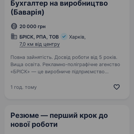
Бухгалтер на виробництво
(Баварія)
20 000 грн
БРІСК, РПА, ТОВ
Харків,
7,0 км від центру
Повна зайнятість. Досвід роботи від 5 років.
Вища освіта. Рекламно-поліграфічне агенство
«БРІСК» — це виробниче підприємство
з виготовлення паперово-білових виробів.
Понад 20 років ми випускаємо зошити,
1 год. тому
щоденники та ін. шкільну та офісну продукцію.
Запрошуємо на постійну…
Резюме — перший крок
до
нової роботи