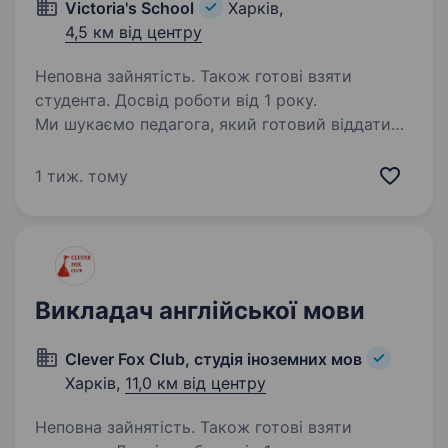
Victoria's School
Харків,
4,5 км від центру
Неповна зайнятість. Також готові взяти
студента. Досвід роботи від 1 року.
Ми шукаємо педагога, який готовий віддати
свої знання та енергію для розвитку наших
учнів. Наша компанія «Victoria's School» —
1 тиж. тому
це освітній центр, де ми прагнемо створити
навчальну атмосферу, що стимулює
креативність…
Викладач англійської мови
Clever Fox Club, студія іноземних мов
Харків,
11,0 км від центру
Неповна зайнятість. Також готові взяти