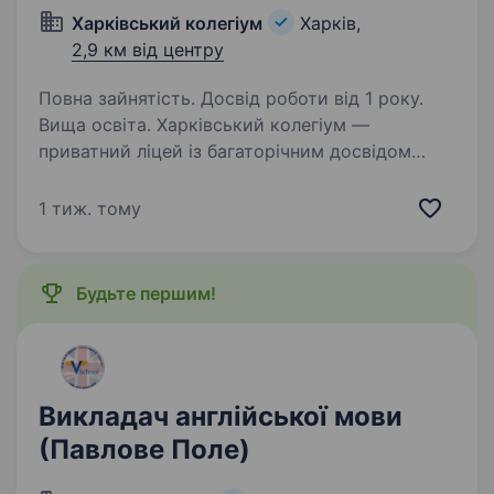
Харківський колегіум
Харків,
2,9 км від центру
Повна зайнятість. Досвід роботи від 1 року.
Вища освіта. Харківський колегіум —
приватний ліцей із багаторічним досвідом
роботи та сучасним підходом до освіти —
запрошує до своєї команди вчителя
1 тиж. тому
англійської мови для учнів 4−5 класів.
Ми шукаємо педагога, який любить свою…
Будьте першим!
Викладач англійської мови
(Павлове Поле)