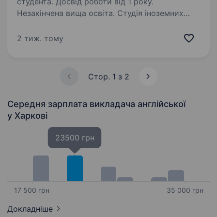
студента. Досвід роботи від 1 року.
Незакінчена вища освіта. Студія іноземних
мов Clever Fox Club шукає в свою команду
викладача англійської мови. Обов’язки
2 тиж. тому
викладача: Проводити заняття офлайн
та онлайн в групах чи індивідуально;
Працювати згідно власних програм студіі;…
Стор. 1 з 2
Середня зарплата викладача англійської
у Харкові
23500 грн
17 500 грн
35 000 грн
Докладніше