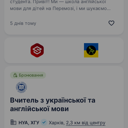
студента. Привіт! Ми — школа англійської
мови для дітей на Перемозі, і ми шукаємо
вчителя англійської мови в Харкові, який хоче
розвиватися та надихати молоде покоління.
5 днів тому
Що ти будеш робити у нас: Проводити цікаві
та живі…
Бронювання
Вчитель з української та
англійської мови
НУА, ХГУ
Харків,
2,3 км від центру