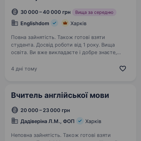
30 000 – 40 000 грн
Вища за середню
Englishdom
Харків
Повна зайнятість. Також готові взяти
студента. Досвід роботи від 1 року. Вища
освіта. Ви вже викладаєте і добре знаєте,
скільки часу йде на підготовку, перевірку
домашніх завдань і організаційні моменти.
4 дні тому
Можна інакше Що ми пропонуємо:
Конкурентну оплату для викладачів з досвідом
Стабільний…
Вчитель англійської мови
20 000 – 23 000 грн
Дадіверіна Л.М., ФОП
Харків
Неповна зайнятість. Також готові взяти