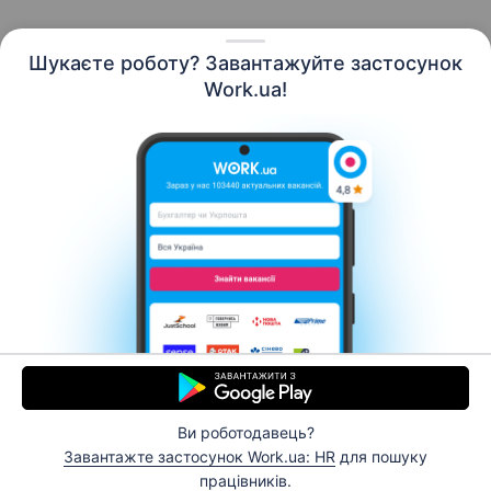
Шукаєте роботу? Завантажуйте застосунок
Work.ua!
Українська
Ресурси
Контакти
Про нас
Кар’єра
Новини Work.ua
Допомога
Умови використання
Роботодавцю
Ви роботодавець?
© 2006–2026 Work.ua. Сервіс пошуку роботи №1 в
Завантажте застосунок Work.ua: HR
для пошуку
Україні.
працівників.