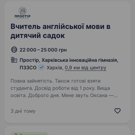
Вища освіта за фахом Володіння…
Вчитель англійської мови в
дитячий садок
22 000 – 25 000 грн
Простір, Харківська інноваційна гімназія,
ПЗЗСО
Харків,
0,9 км від центру
Повна зайнятість. Також готові взяти
студента. Досвід роботи від 1 року. Вища
освіта. Доброго дня. Мене звуть Оксана —
я власник та директор приватного садочку
Baby Land в м. Харків. Зараз я шукаю у нашу
3 дні тому
команду — Вчителя англійської мови. Наша
школа має особливе ставлення до навчання
дітей початкової…