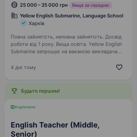
25 000 – 35 000 грн
Вища за середню
Yellow English Submarine, Language School
Харків
Повна зайнятість, неповна зайнятість. Досвід
роботи від 1 року. Вища освіта. Yellow English
Submarine запрошує на вакансію викладача
англійської мови ОФЛАЙН у Харкові
як досвічених колег так і молодих
4 дні тому
спеціалістів, котрі прагнуть професійного
розвитку, гідної оплати праці та скучили
за вмотивованими…
Будьте першим!
English Teacher (Middle,
Senior)