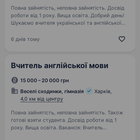
Повна зайнятість, неповна зайнятість. Досвід
роботи від 1 року. Вища освіта. Добрий день!
Шукаємо вчителя української та англійської
мов в ліцей СЕПШ ХГУ «НУА»
(nua.kharkov.ua/uk/licej/prozorist-ta-
6 днів тому
informacijna-vidkritist-zakladu). Основні
обов’язки: Викладання української
та англійської…
Вчитель англійської мови
15 000 – 20 000 грн
Веселі сходинки, гімназія
Харків,
4,0 км від центру
Повна зайнятість, неповна зайнятість. Також
готові взяти студента. Досвід роботи від 1
року. Вища освіта. Вакансія: Вчитель
англійської мови Вимоги: Досвід роботи