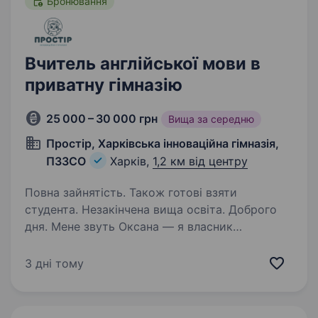
Бронювання
Вчитель англійської мови в
приватну гімназію
25 000 – 30 000 грн
Вища за середню
Простір, Харківська інноваційна гімназія,
ПЗЗСО
Харків,
1,2 км від центру
Повна зайнятість. Також готові взяти
студента. Незакінчена вища освіта. Доброго
дня. Мене звуть Оксана — я власник
та директор приватної Гімназії «Простір»у м.
Харків. Зараз я шукаю у нашу команду —
3 дні тому
Вчителя англійської мови для дітей 1−9 класу.
Наша гімназія має особливе ставлення
до навчання…