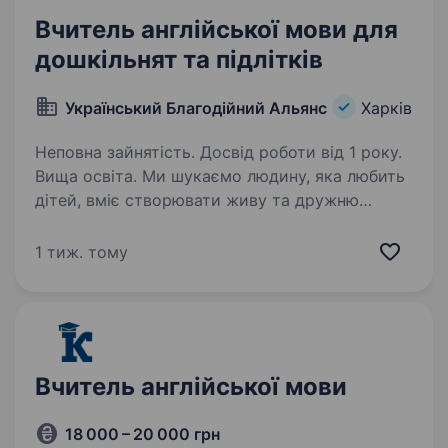
Вчитель англійської мови для
дошкільнят та підлітків
Український Благодійний Альянс
Харків
Неповна зайнятість. Досвід роботи від 1 року.
Вища освіта. Ми шукаємо людину, яка любить
дітей, вміє створювати живу та дружню
атмосферу на заняттях і хоче бути частиною
команди, яка підтримує дітей Харківщини
1 тиж. тому
через освіту та розвиток. Вимоги: Вища
педагогічна або філологічна…
Вчитель англійської мови
18 000 – 20 000 грн