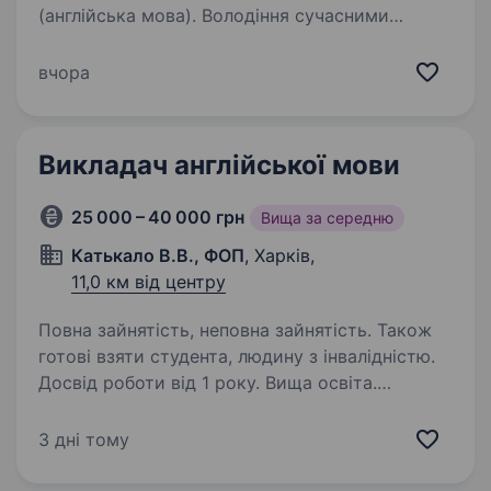
(англійська мова). Володіння сучасними
методиками викладання. Готовність
працювати у змішаному форматі (очно
вчора
та онлайн). Відповідальність і
комунікабельність. Умови роботи:…
Викладач англійської мови
25 000 – 40 000 грн
Вища за середню
Катькало В.В., ФОП
, Харків,
11,0 км від центру
Повна зайнятість, неповна зайнятість. Також
готові взяти студента, людину з інвалідністю.
Досвід роботи від 1 року. Вища освіта.
СleverJam Academy шукає в свій дружній
колектив викладача англійської мови Вимоги:
3 дні тому
Досвід роботи викладачем англійської мови
від 1 року Володіння англійською на рівні Б2 +