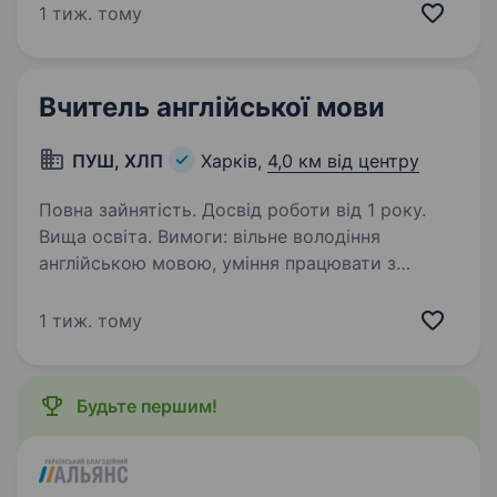
вчителем англійської мови не менше 1 року
1 тиж. тому
Вища освіта в галузі лінгвістики або
педагогіки Впевнене володіння англійською
мовою на рівні proficiency…
Вчитель англійської мови
ПУШ, ХЛП
Харків,
4,0 км від центру
Повна зайнятість. Досвід роботи від 1 року.
Вища освіта. Вимоги: вільне володіння
англійською мовою, уміння працювати з
дітьми та знаходити індивідуальний підхід
до учнів. Умови роботи: робота офлайн,
1 тиж. тому
навантаження 25−30 годин; оплата години 250
грн Обов’язки:…
Будьте першим!