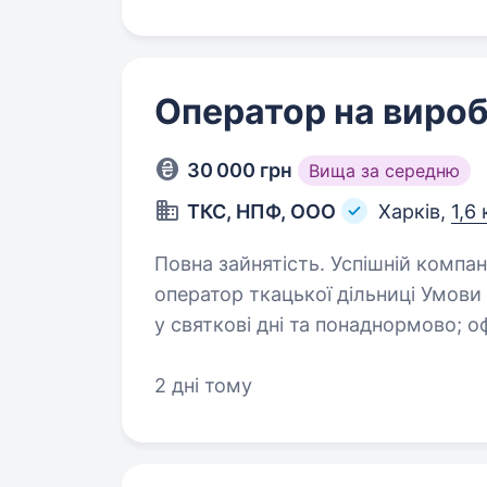
Оператор на виро
30 000 грн
Вища за середню
ТКС, НПФ, ООО
Харків,
1,6
Повна зайнятість. Успішній компанії, що стрімко розвивається, потрібен
оператор ткацької дільниці Умови праці: стабільна оплата, бон
у святкові дні та понаднормово; офіційне працевлаштування ; графік
роботи: 5 ти днів…
2 дні тому