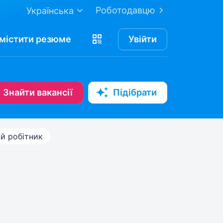
Роботодавцю
Українська
містити
резюме
Увійти
Знайти вакансії
Підібрати
й робітник