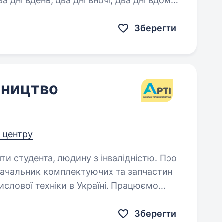
Зберегти
бництво
д центру
и студента, людину з інвалідністю. Про
тачальник комплектуючих та запчастин
ислової техніки в Україні. Працюємо
m.ua. Обов’язки Опресовка
Зберегти