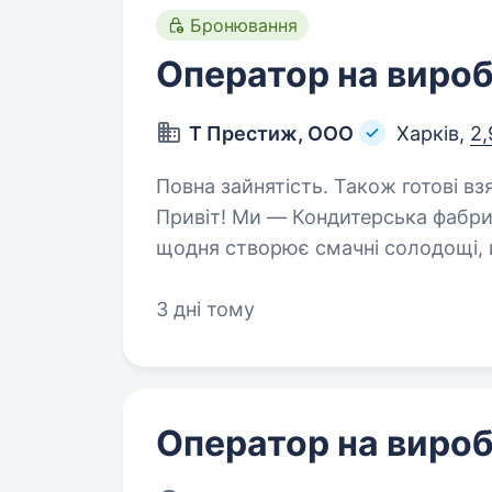
Бронювання
Оператор на виро
Т Престиж, ООО
Харків,
2,
Повна зайнятість. Також готові вз
Привіт! Ми — Кондитерська фабри
щодня створює смачні солодощі, 
межами. Запрошуємо приєднатися
на виробництво. Якщо…
3 дні тому
Оператор на виро