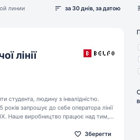
ой линии
за 30 днів, за датою
ї лінії
яти студента, людину з інвалідністю.
в
 років запрошує до себе оператора лінії
ВХ. Наше виробництво працює над тим,
існий продукт, який застосовується
Зберегти