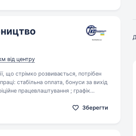
бництво
Д
 км від центру
уси за вихід
Зберегти