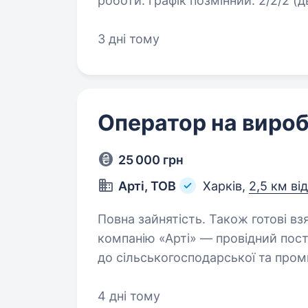
роботи: графік позмінний: 2/2/2 (два дні вдень, два дні вночі, два дні вдома),
зміна 12 годин…
3 дні тому
Оператор на виро
25 000 грн
Арті, ТОВ
Харків,
2,5 км ві
Повна зайнятість. Також готові взят
компанію «Арті» — провідний пос
до сільськогосподарської та пром
понад 25 років. Детальніше — на arti.co
(штуцерування)…
4 дні тому