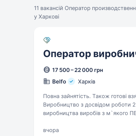
11 вакансій
Оператор производственн
у Харкові
Оператор виробничо
17 500 – 22 000 грн
Belfo
Харків
Повна зайнятість. Також готові вз
Виробництво з досвідом роботи 25
виробництва виробів з м`якого П
щоб клієнти отримували високояк
у виробництві…
вчора