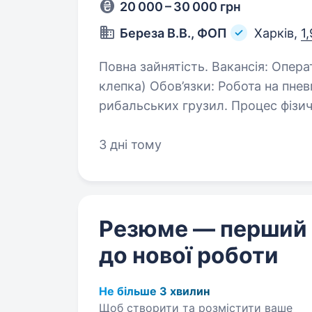
20 000 – 30 000 грн
Береза В.В., ФОП
Харків,
1
Повна зайнятість. Вакансія: Оператор складального верстата (пневматична
клепка) Обов’язки: Робота на пневматичному верстаті для заклепки
рибальських грузил. Процес фізич
який бажаючий без досвіду…
3 дні тому
Резюме — перший
до нової роботи
Не більше 3 хвилин
Щоб створити та розмістити ваше