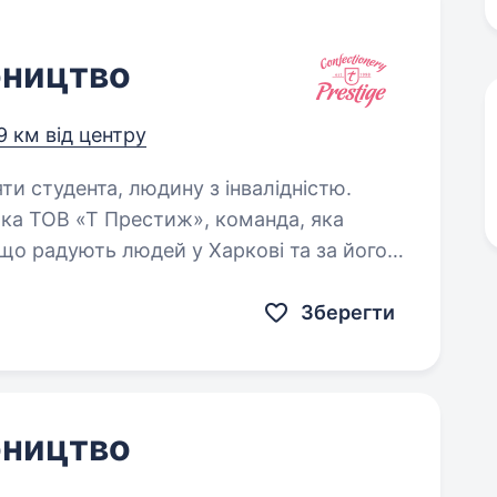
бництво
9 км від центру
яти студента, людину з інвалідністю.
ка ТОВ «Т Престиж», команда, яка
що радують людей у Харкові та за його
 до нас на посаду Оператора
Зберегти
бництво