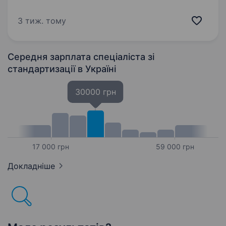
з багаторічним досвідом у сфері розробки
та виробництва приладів, обладнання для
3 тиж. тому
вимірювання, дослідження та навігації. Наші
проєкти вже довели свою ефективність, і…
Середня зарплата спеціаліста зі
стандартизації
в Україні
30000 грн
17 000 грн
59 000 грн
Докладніше