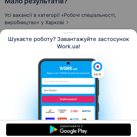
Мало результатів?
Усі вакансії в категорії «Робочі спеціальності,
виробництво»
у Харкові
Шукаєте роботу? Завантажуйте застосунок
Work.ua!
Українська
Ресурси
Контакти
Про нас
Кар’єра
Новини Work.ua
Допомога
Умови використання
Роботодавцю