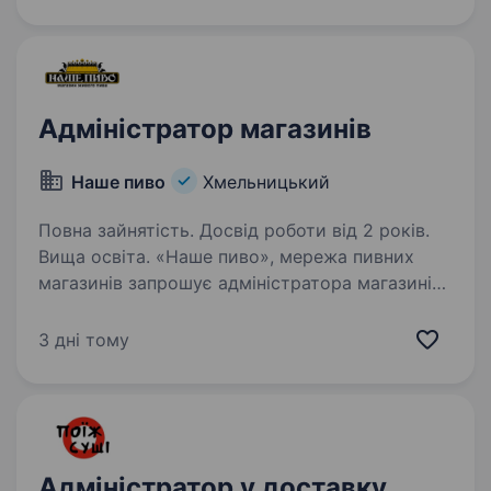
— це фахівці, які руйнують стереотипи,
щоденно працюють над підвищенням
ефективності логістичних…
Адміністратор магазинів
Наше пиво
Хмельницький
Повна зайнятість. Досвід роботи від 2 років.
Вища освіта. «Наше пиво», мережа пивних
магазинів запрошує адміністратора магазинів
Ми шукаємо відповідальну, комунікабельну
та організовану людину, яка стане
3 дні тому
справжньою опорою для команди
та допоможе магазинам працювати
на високому…
Адміністратор у доставку