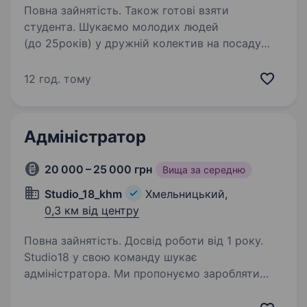
Повна зайнятість. Також готові взяти
студента. Шукаємо молодих людей
(до 25років) у дружній колектив на посаду
адміністратор у компанію «_Da_Sushi_» Місце
роботи: місто Хмельницький, вул., Зарічанська
12 год. тому
38 Обов’язки: Прийом та обробка замовлень
Пакування замовлень…
Адміністратор
20 000 – 25 000 грн
Вища за середню
Studio_18_khm
Хмельницький,
0,3 км від центру
Повна зайнятість. Досвід роботи від 1 року.
Studio18 у свою команду шукає
адміністратора. Ми пропонуємо заробляти
та розвиватися разом із нами. Робота у центрі
міста, у молодому та дружньому колективі.