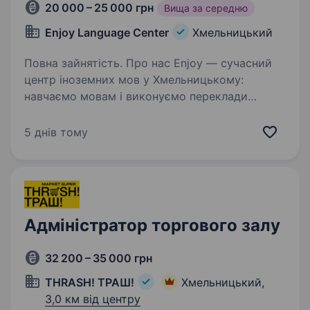
20 000 – 25 000 грн
Вища за середню
Enjoy Language Center
Хмельницький
Повна зайнятість. Про нас Enjoy — сучасний
центр іноземних мов у Хмельницькому:
навчаємо мовам і виконуємо переклади
документів. У нас порядок у графіках і турбота
про людей важать не менше, ніж знання мов.
5 днів тому
У команді вже є менеджер…
Адміністратор торгового залу
32 200 – 35 000 грн
THRASH! ТРАШ!
Хмельницький,
3,0 км від центру