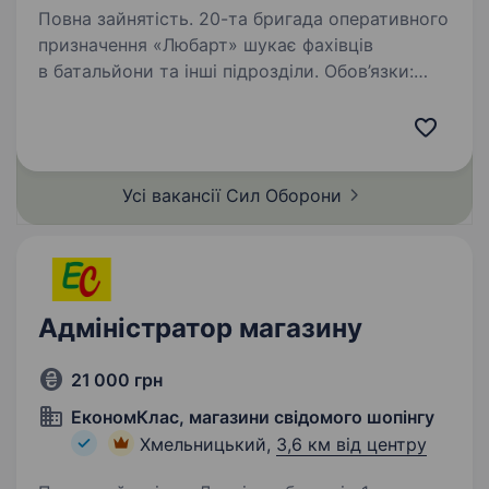
Повна зайнятість. 20-та бригада оперативного
призначення «Любарт» шукає фахівців
в батальйони та інші підрозділи. Обов’язки:
Налаштування НРК (наборів радіоканалів /
мережевого робочого комплексу — якщо
треба, уточню формулювання);…
Усі вакансії Сил
Оборони
Адміністратор магазину
21 000 грн
ЕкономКлас, магазини свідомого шопінгу
Хмельницький,
3,6 км від центру