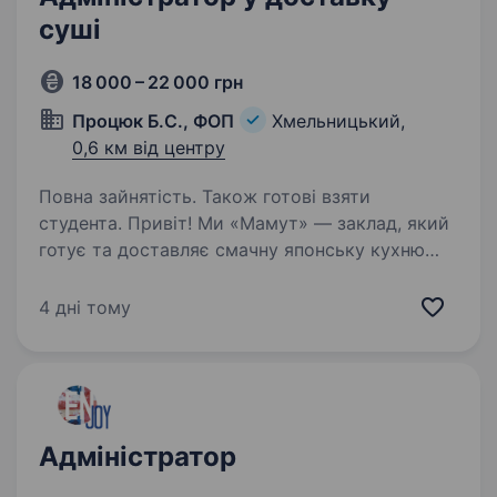
суші
18 000 – 22 000 грн
Процюк Б.С., ФОП
Хмельницький,
0,6 км від центру
Повна зайнятість. Також готові взяти
студента. Привіт! Ми «Мамут» — заклад, який
готує та доставляє смачну японську кухню
в Хмельницькому і запрошуємо тебе стати
частиною команди. Ми шукаємо
4 дні тому
адміністратора, який допоможе організувати
роботу нашої доставки та прийому…
Адміністратор