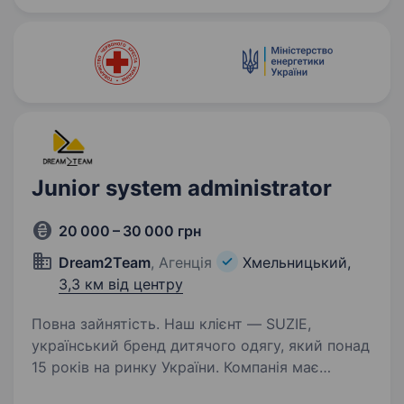
Переконані: атмосфера…
Junior system administrator
20 000 – 30 000 грн
Dream2Team
, Агенція
Хмельницький,
3,3 км від центру
Повна зайнятість. Наш клієнт — SUZIE,
український бренд дитячого одягу, який понад
15 років на ринку України. Компанія має
повний цикл створення одягу — від ескізу до