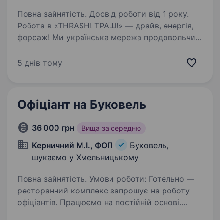
Повна зайнятість. Досвід роботи від 1 року.
Робота в «THRASH! ТРАШ!» — драйв, енергія,
форсаж! Ми українська мережа продовольчих
магазинів «THRASH! ТРАШ!», яка входить
до групи компаній «Фоззі». Запрошуємо
5 днів тому
на абордаж: Адміністратора торгового залу
Якщо Ти:…
Офіціант на Буковель
36 000 грн
Вища за середню
Керничний М.І., ФОП
Буковель,
шукаємо у Хмельницькому
Повна зайнятість. Умови роботи: Готельно —
ресторанний комплекс запрошує на роботу
офіціантів. Працюємо на постійній основі.
Безкоштовне харчування та проживання,