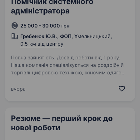
Помічник системного
адміністратора
25 000 – 30 000 грн
Гребенюк Ю.В., ФОП
, Хмельницький,
0,5 км від центру
Повна зайнятість. Досвід роботи від 1 року.
Наша компанія спеціалізується на роздрібній
торгівлі цифровою технікою, жіночим одягом
та аксесуарами. Ми відкрили більше 60
роздрібних магазинів по всій Україні,
вчора
та працюємо над подальшим розширенням.
Ми пропонуємо:…
Резюме — перший крок
до
нової роботи