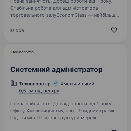
Повна зайнятість. Досвід роботи від 1 року.
Стабільна робота для адміністратора
торговельного залуEconomClass — найбільша
в Україні мережа магазинів нового
та вживаного одягу та європейської побутової
вчора
хімії. Ми працюємо з 2005 року, постійно
розширюємось…
Системний адміністратор
Технопростір
Хмельницький,
0,5 км від центру
Повна зайнятість. Досвід роботи від 1 року.
Офіс у Хмельницькому, або гібридний графік.
Підтримка IT-інфраструктури мережі
магазинів, офісу, складу. Робота з AI