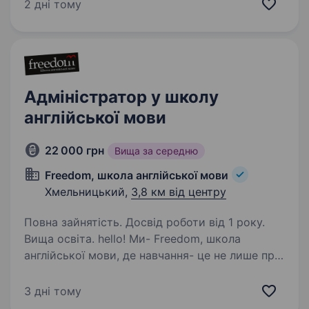
та сучасним стеком технологій.
2 дні тому
Технопростір — частина групи компаній
Tut.ua, що об'єднує бренди…
Адміністратор у школу
англійської мови
22 000 грн
Вища за середню
Freedom, школа англійської мови
Хмельницький,
3,8 км від центру
Повна зайнятість. Досвід роботи від 1 року.
Вища освіта. hello! Ми- Freedom, школа
англійської мови, де навчання- це не лише про
граматику, а й про натхнення, мотивацію
та справжню свободу у спілкуванні.
3 дні тому
Ми працюємо для дітей, підлітків і дорослих.