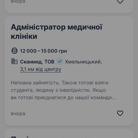
вчора
Адміністратор — це сервіс та душа нашого
салону. Умови…
Адміністратор медичної
клініки
12 000 – 15 000 грн
Сканмед, ТОВ
Хмельницький,
3,1 км від центру
Неповна зайнятість. Також готові взяти
студента, людину з інвалідністю. Якщо
ви готові приєднатися до нашої команди
та вас цікавить робота в сфері медицини
ЗАТЕЛЕФОНУЙТЕ ЗА НОМЕРОМ
вчора
+380683364444 Анна РЕЗЮМЕ НЕ
НАДСИЛАЙТЕ! Вакансія: Адміністратор
медичної клініки Компанія: ТОВ «СКАНМЕД»…