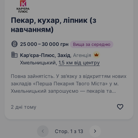
Пекар, кухар, ліпник (з
навчанням)
25 000 – 30 000 грн
Вища за середню
Кар'єра-Плюс, Захід
, Агенція
Хмельницький,
1,5 км від центру
Повна зайнятість. У зв’язку з відкриттям нових
закладів «Перша Пекарня Твого Міста» у м.
Хмельницький запрошуємо — пекарів та
ліпників продукції. Локації нових закладів:
Проскурівська 50 та Заречанська 34
2 дні тому
Що ми пропонуємо: Оплату…
Стор. 1 з 13