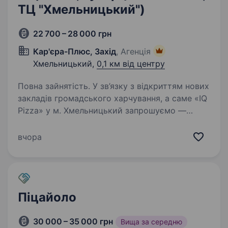
ТЦ "Хмельницький")
22 700 – 28 000 грн
Кар'єра-Плюс, Захід
, Агенція
Хмельницький,
0,1 км від центру
Повна зайнятість. У зв’язку з відкриттям нових
закладів громадського харчування, а саме «IQ
Pizza» у м. Хмельницький запрошуємо —
піцайоло (пекаря піци) або кухаря. Досвід
не потрібен — усе покажемо, пояснимо і
вчора
навчимо. Локації…
Піцайоло
30 000 – 35 000 грн
Вища за середню