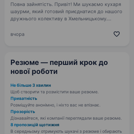
Повна зайнятість. Привіт! Ми шукаємо кухаря
шаурми, який готовий приєднатися до нашого
дружнього колективу в Хмельницькому.
Що тобі доведеться робити: Готувати смачну
та якісну шаурму за перевіреними рецептами.
вчора
Контролювати свіжість…
Резюме — перший крок
до
нової роботи
Не більше 3 хвилин
Щоб створити та розмістити ваше
резюме.
Приватність
Розміщуйте анонімно, і ніхто вас не впізнає.
Прозорість
Дізнавайтеся, які компанії переглядали ваше резюме.
8 пропозицій щотижня
В середньому отримують шукачі з резюме і обирають