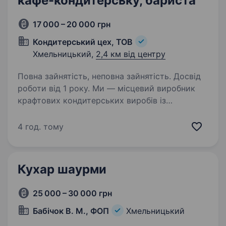
кафе-кондитерську, бариста
17 000 – 20 000 грн
Кондитерський цех, ТОВ
Хмельницький,
2,4 км від центру
Повна зайнятість, неповна зайнятість. Досвід
роботи від 1 року. Ми — місцевий виробник
крафтових кондитерських виробів із
багаторічним досвідом на ринку
Хмельницького. Якщо ви любите спілкуватися
4 год. тому
з людьми так само, як ми любимо створювати
якісні солодощі, або бажаєте зайняти…
Кухар шаурми
25 000 – 30 000 грн
Бабічок В. М., ФОП
Хмельницький