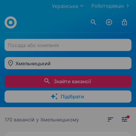
Роботодавцю
Українська
Посада або компанія
Хмельницький
Знайти вакансії
Підібрати
170 вакансій
у Хмельницькому