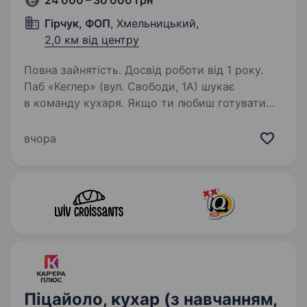
24 000 – 30 000 грн
Гірчук, ФОП
, Хмельницький,
2,0 км від центру
Повна зайнятість. Досвід роботи від 1 року.
Паб «Кеглер» (вул. Свободи, 1А) шукає
в команду кухаря. Якщо ти любиш готувати
зрозумілу, смачну їжу та хочеш працювати
в стабільному закладі з адекватним
вчора
керівництвом — ми чекаємо на тебе!
Що ми пропонуємо: Чесну…
Піцайоло, кухар (з навчанням,