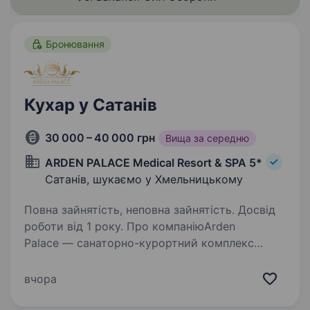
Бронювання
Кухар у Сатанів
30 000 – 40 000 грн
Вища за середню
ARDEN PALACE Medical Resort & SPA 5*
Сатанів, шукаємо у Хмельницькому
Повна зайнятість, неповна зайнятість. Досвід
роботи від 1 року. Про компаніюArden
Palace — санаторно-курортний комплекс
преміум-сегменту, де кожна деталь
спрямована на комфорт і задоволення гостей.
вчора
Ми поєднуємо природу, сучасні технології
та високі стандарти сервісу, створюючи…