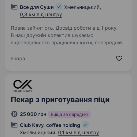
Все для Суши
Хмельницький,
0,3 км від центру
Повна зайнятість. Досвід роботи від 1 року.
В наш дружній колектив шукаємо
відповідального працівника кухні, попередній
досвід у приготуванні піци — необов’язково —
навчимо:) Охайність, акуратність,
вчора
пунктуальність, уважність)) Обов’язки:
приготування піци,…
Пекар з приготування піци
25 000 грн
Вища за середню
Club Kavy, coffee holding
Хмельницький,
0,1 км від центру