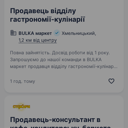
Продавець відділу
гастрономії-кулінарії
BULKA маркет
Хмельницький,
1,2 км від центру
Повна зайнятість. Досвід роботи від 1 року.
Запрошуємо до нашої команди в BULKA
маркет продавця відділу гастрономії-кулінарії
Вимоги: грамотність у спілкуванні, ввічливість;
уважність, відповідальність; розуміння основ
1 год. тому
роботи продуктових магазинів;…
Продавець-консультант в