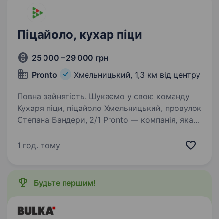
Піцайоло, кухар піци
25 000 – 29 000 грн
Pronto
Хмельницький,
1,3 км від центру
Повна зайнятість. Шукаємо у свою команду
Кухаря піци, піцайоло Хмельницький, провулок
Степана Бандери, 2/1 Pronto — компанія, яка
на ринку з 2012 року. На сьогодні наші
заклади в 11-ти містах України об'єднані
1 год. тому
великою командою,…
Будьте першим!