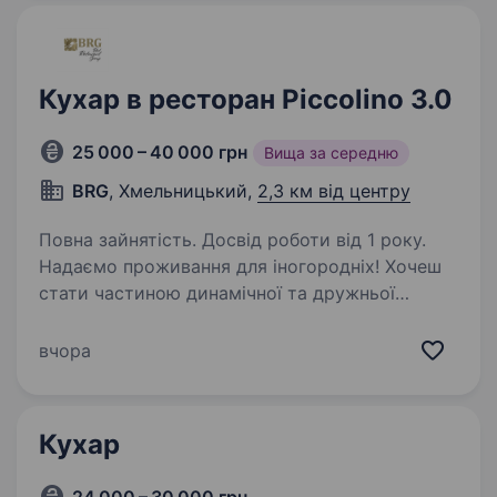
Кухар в ресторан Piccolino 3.0
25 000 – 40 000 грн
Вища за середню
BRG
, Хмельницький,
2,3 км від центру
Повна зайнятість. Досвід роботи від 1 року.
Надаємо проживання для іногородніх! Хочеш
стати частиною динамічної та дружньої
команди? Якщо ти амбітний, відповідальний
та прагнеш працювати у компанії, яка цінує
вчора
якість своїх страв, то ця вакансія саме для
тебе!…
Кухар