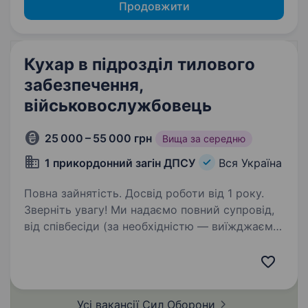
Продовжити
Кухар в підрозділ тилового
забезпечення,
військовослужбовець
25 000 – 55 000 грн
Вища за середню
1 прикордонний загін ДПСУ
Вся Україна
Повна зайнятість. Досвід роботи від 1 року.
Зверніть увагу! Ми надаємо повний супровід,
від співбесіди (за необхідністю — виїжджаємо
до кандидата) до прибуття у частину.
Переведення чинних військовослужбовців НЕ
передбачено. ПОСАДА НЕ ПЕРЕДБАЧАЄ
УЧАСТЬ У БОЙОВИХ…
Усі вакансії Сил
Оборони