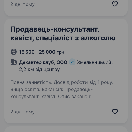
Якщо ти любиш радість, творчість і хочеш
2 дні тому
робити свята особливими — ця вакансія саме
для тебе! Що ти будеш…
Продавець-консультант,
кавіст, спеціаліст з алкоголю
15 500 – 25 000 грн
Декантер клуб, ООО
Хмельницький,
2,2 км від центру
Повна зайнятість. Досвід роботи від 1 року.
Вища освіта. Вакансія: Продавець-
консультант, кавіст. Опис вакансії:
Запрошуємо на роботу енергійних та
відповідальних співробітників на посаду
2 дні тому
продавця-консультанта, кавіста. Чому
потрібно йти саме до нас? Своїм
співробітникам…