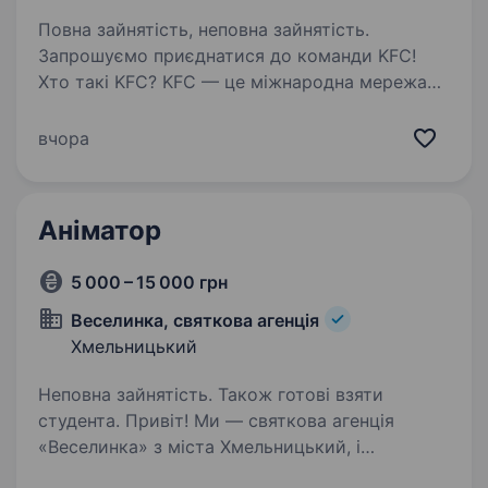
Повна зайнятість, неповна зайнятість.
Запрошуємо приєднатися до команди KFC!
Хто такі KFC? KFC — це міжнародна мережа
ресторанів швидкого харчування, яка
спеціалізується на стравах із курки за
вчора
фірмовим рецептом. В Україні бренд активно
зростає під управлінням…
Аніматор
5 000 – 15 000 грн
Веселинка, святкова агенція
Хмельницький
Неповна зайнятість. Також готові взяти
студента. Привіт! Ми — святкова агенція
«Веселинка» з міста Хмельницький, і
ми створюємо найяскравіші емоції для дітей.