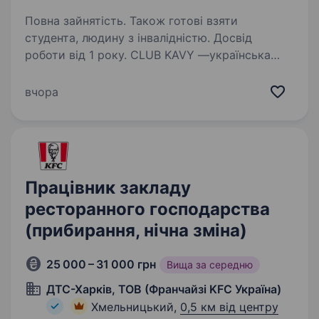
Повна зайнятість. Також готові взяти
студента, людину з інвалідністю. Досвід
роботи від 1 року. CLUB KAVY —українська
компанія, кавовий холдинг заснований у 2012
році. У своїй структурі має власну мережу
вчора
кав’ярень, кавовий сервіс, ростерію,
кондитерську, займаємося імпортом
обладнання та його технічною підтримкою…
Працівник закладу
ресторанного господарства
(прибирання, нічна зміна)
25 000 – 31 000 грн
Вища за середню
ДТС-Харків, ТОВ (Франчайзі KFC Україна)
Хмельницький,
0,5 км від центру