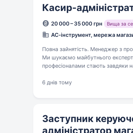
Касир-адміністра
20 000 – 35 000 грн
Вища за с
АС-інструмент, мережа магаз
Повна зайнятість. Менеджер з продажу Ми шукаємо не просто продавця.
Ми шукаємо майбутнього експерта
професіоналами стають завдяки н
ми створили АС-Університет — в
6 днів тому
Заступник керуюч
адміністратор маг