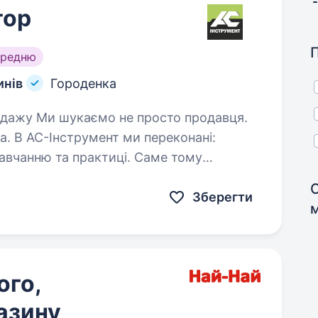
тор
ередню
инів
Городенка
. В АС-Інструмент ми переконані:
авчанню та практиці. Саме тому
ласну…
Зберегти
ого,
азину