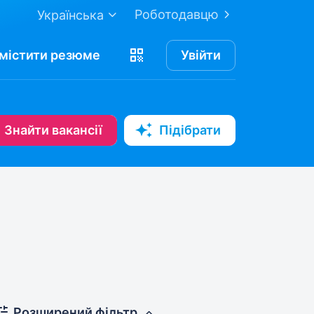
Роботодавцю
Українська
містити
резюме
Увійти
Знайти вакансії
Підібрати
Розширений фільтр