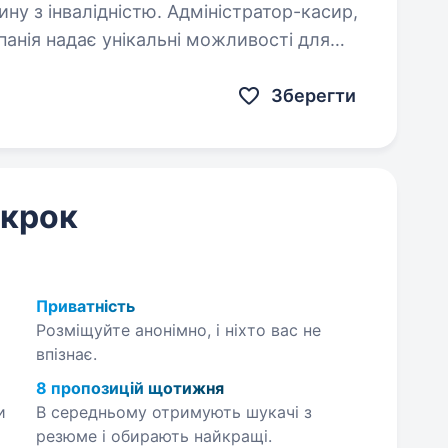
ину з інвалідністю. Адміністратор-касир,
анія надає унікальні можливості для
итку, роботу в дружному та молодому
Зберегти
 крок
Приватність
Розміщуйте анонімно, і ніхто вас не
впізнає.
8 пропозицій щотижня
и
В середньому отримують шукачі з
резюме і обирають найкращі.