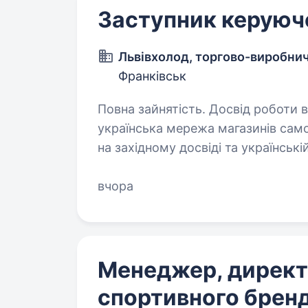
Заступник керуюч
Львівхолод, торгово-виробни
Франківськ
Повна зайнятість. Досвід роботи від 1 ро
українська мережа магазинів сам
на західному досвіді та українськ
у конкурсі на заміщення вакансі
вчора
Менеджер, директ
спортивного брен