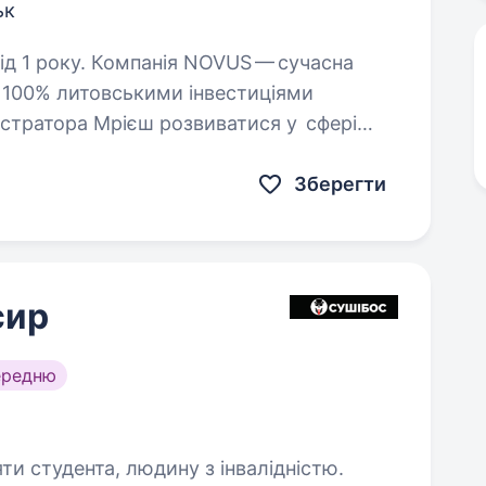
ьк
NOVUS — сучасна
і 100% литовськими інвестиціями
істратора Мрієш розвиватися у сфері
у? Тоді скоріше приєднуйся…
Зберегти
сир
ередню
яти студента, людину з інвалідністю.