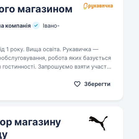
ого магазином
ча компанія
Івано-
ку. Вища освіта. Рукавичка —
ообслуговування, робота яких базується
ій гостинності. Запрошуємо взяти участь
ю Заступника керуючого магазином…
Зберегти
ор магазину
ду