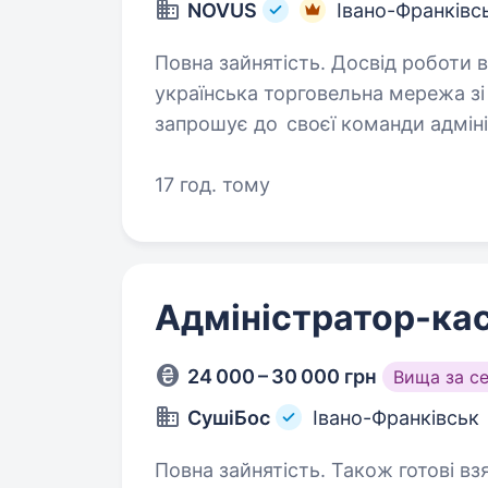
NOVUS
Івано-Франківс
Повна зайнятість. Досвід роботи від 1 року. Компанія 
українська торговельна мережа з
запрошує до своєї команди адмін
торгівлі та будувати свою кар'єр
17 год. тому
Адміністратор-ка
24 000 – 30 000 грн
Вища за с
СушіБос
Івано-Франківськ
Повна зайнятість. Також готові вз