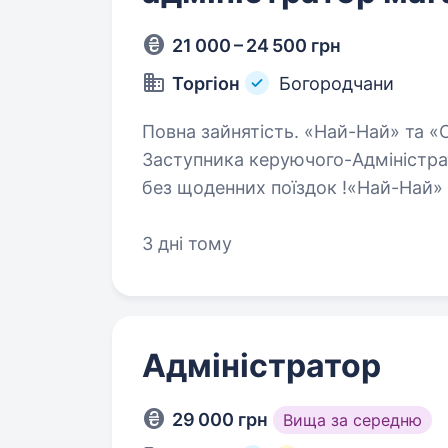
21 000 – 24 500 грн
Торгіон
Богородчани
Повна зайнятість. «Най-Най» та «Супер Економ» запрошує в команду
Заступника керуючого-Адміністра
без щоденних поїздок !«Най-Най»
продуктових магазинів із понад 1
3 дні тому
Адміністратор
29 000 грн
Вища за середню