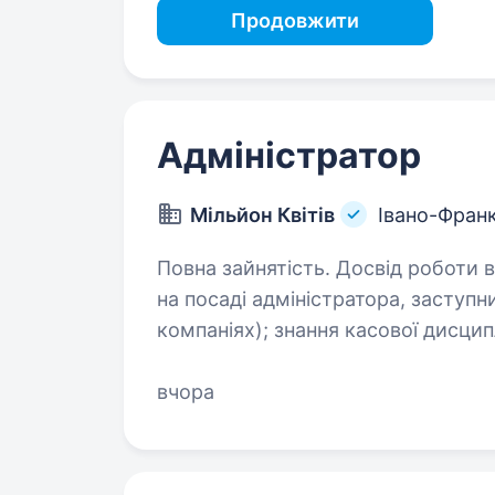
Продовжити
Адміністратор
Мільйон Квітів
Івано-Франк
Повна зайнятість. Досвід роботи від 1 року. Вимоги:
на посаді адміністратора, заступ
компаніях); знання касової дисципліни; гарні комунікативні навички;
стресостійкість; високий 
вчора