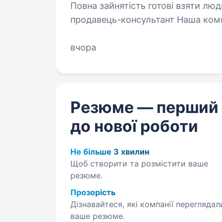
Повна зайнятість готові взяти люд
продавець-консультант Наша комп
особистого та професійного розв
колективі,…
вчора
Резюме — перший
до нової роботи
Не більше 3 хвилин
Щоб створити та розмістити ваше
резюме.
Прозорість
Дізнавайтеся, які компанії переглядал
ваше резюме.