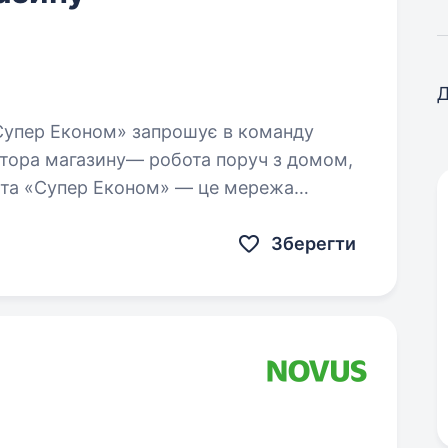
Д
тора магазину— робота поруч з домом,
 та «Супер Економ» — це мережа
5-річним…
Зберегти