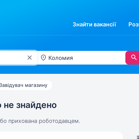
Знайти
вакансії
Роз
Завідувач магазину
ю не знайдено
або прихована роботодавцем.