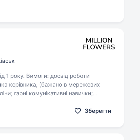
івськ
 досвід роботи
ника керівника, (бажано в мережевих
рівень самостійності,…
Зберегти