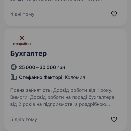
з понеділка-п'ятницю. Обідня перерва
12.30−13.00 Обов’язки: Ведення обліку
4 дні тому
продуктів харчування та медикаментів. Робота
в бухгалтерській програмі,…
Бухгалтер
25 000 – 30 000 грн
Стефайно Фекторі
, Коломия
Повна зайнятість. Досвід роботи від 1 року.
Вимоги: Досвід роботи на посаді бухгалтера
від 2 років на підприємстві з роздрібною
торгівлею; Бажаний досвід роботи в BAS;
Пунктуальність, відповідальність. Умови
5 днів тому
роботи: Офіційне працевлаштування;…