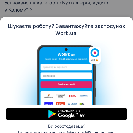
Усі вакансії в категорії «Бухгалтерія, аудит»
у Коломиї
Шукаєте роботу? Завантажуйте застосунок
Work.ua!
Українська
Ресурси
Контакти
Про нас
Кар’єра
Новини Work.ua
Допомога
Умови використання
Роботодавцю
Ви роботодавець?
© 2006–2026 Work.ua. Сервіс пошуку роботи №1 в
Завантажте застосунок Work.ua: HR
для пошуку