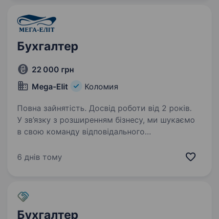
Бухгалтер
22 000 грн
Mega-Elit
Коломия
Повна зайнятість. Досвід роботи від 2 років.
У зв’язку з розширенням бізнесу, ми шукаємо
в свою команду відповідального
та досвідченого бухгалтера. Вимоги: Вища
економічна освіта — Досвід роботи
6 днів тому
бухгалтером від 2 років — Впевнене володіння
програмами бухгалтерського…
Бухгалтер