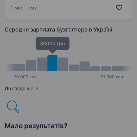
Вимоги: досвід у веденні бухгалтерії ФОП,
1 міс. тому
відповідальність і уважність при роботі
з документами +38 0637426260
Середня зарплата бухгалтера
в Україні
30000 грн
19 000 грн
51 000 грн
Докладніше
Мало результатів?