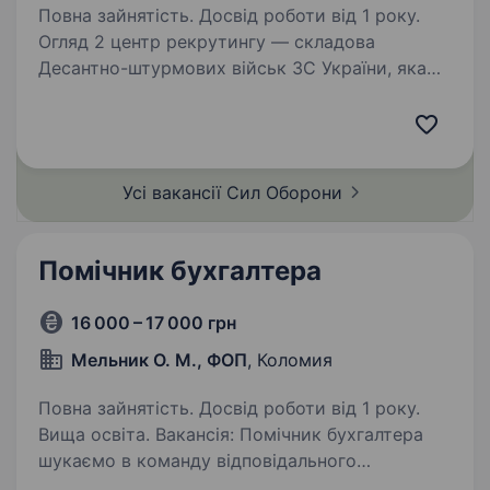
Повна зайнятість. Досвід роботи від 1 року.
Огляд 2 центр рекрутингу — складова
Десантно-штурмових військ ЗС України, яка
допомагає цивільним особам долучитися до
підрозділів ДШВ. Наша команда складається
з досвідчених менеджерів, які пройшли
службу в різних…
Усі вакансії Сил
Оборони
Помічник бухгалтера
16 000 – 17 000 грн
Мельник О. М., ФОП
, Коломия
Повна зайнятість. Досвід роботи від 1 року.
Вища освіта. Вакансія: Помічник бухгалтера
шукаємо в команду відповідального
та організованого Помічника бухгалтера.