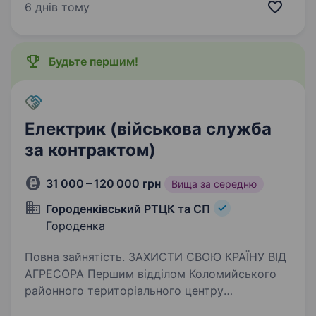
нафтовидобувна компанія України. Сьогодні
6 днів тому
це 2 000+ свердловин, майже 700 сучасних
автозаправних комплексів та команда з 20
000+…
Будьте першим!
Електрик (військова служба
за контрактом)
31 000 – 120 000 грн
Вища за середню
Городенківський РТЦК та СП
Городенка
Повна зайнятість. ЗАХИСТИ СВОЮ КРАЇНУ ВІД
АГРЕСОРА Першим відділом Коломийського
районного територіального центру
комплектування та соціальної підтримки (м.