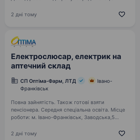
освіта. KNESS — міжнародна група компаній,
заснована у 2009 році, яка розробляє
2 дні тому
інноваційні технології та втілює проєкти для
розвитку відновлюваної енергетики.
KNESSteam — команда яскравих
особистостей, які змінюють світ…
Електрослюсар, електрик на
аптечний склад
СП Оптіма-Фарм, ЛТД
Івано-
Франківськ
Повна зайнятість. Також готові взяти
пенсіонера. Середня спеціальна освіта. Місце
роботи: м. Івано-Франківськ, Заводська,5
Контакт: 0672316339 Ілона
2 дні тому