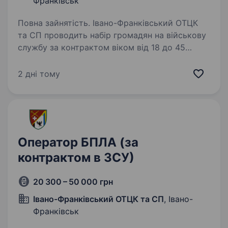
Франківськ
Повна зайнятість. Івано-Франківський ОТЦК
та СП проводить набір громадян на військову
службу за контрактом віком від 18 до 45
років. Критерії на військову службу
за контрактом: Вік до 45 років Повна загальна
2 дні тому
середня освіта…
Оператор БПЛА (за
контрактом в ЗСУ)
20 300 – 50 000 грн
Івано-Франківський ОТЦК та СП
, Івано-
Франківськ