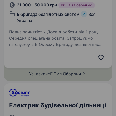
21 000 – 50 000 грн
Вища за середню
9 бригада безпілотних систем
Вся
Україна
Повна зайнятість. Досвід роботи від 1 року.
Середня спеціальна освіта. Запрошуємо
на службу в 9 Окрему Бригаду Безпілотних
Систем! Ми формуємо новий, унікальний
підрозділ і шукаємо відданих та мотивованих
бійців, готових опанувати сучасні технології
війни. Якщо ти хочеш стати частиною…
Усі вакансії Сил
Оборони
Електрик будівельної дільниці