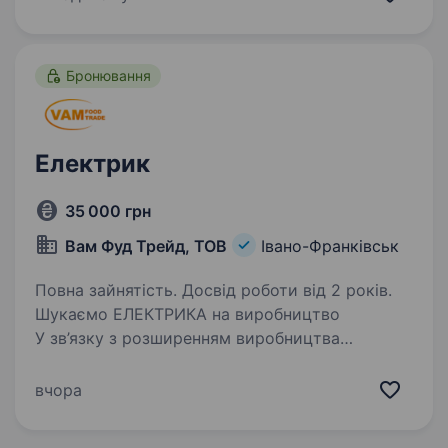
цільних та розбірних блок-модулів приміщення
комерційного…
Бронювання
Електрик
35 000 грн
Вам Фуд Трейд, ТОВ
Івано-Франківськ
Повна зайнятість. Досвід роботи від 2 років.
Шукаємо ЕЛЕКТРИКА на виробництво
У зв’язку з розширенням виробництва
шукаємо електрика, з 3+ рівнем допуску
електробезпеки. Обов’язки: монтаж
вчора
електросистеми; робота з приладами;
обслуговування електромережі…