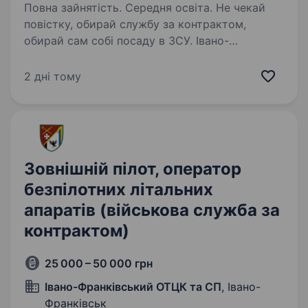
Повна зайнятість. Середня освіта. Не чекай
повістку, обирай службу за контрактом,
обирай сам собі посаду в ЗСУ. Івано-
Франківський ОТЦК та СП проводить набір
громадян на військову службу за контрактом
2 дні тому
віком від 18 до 45 років. Критерії на
військову…
Зовнішній пілот, оператор
безпілотних літальних
апаратів (військова служба за
контрактом)
25 000 – 50 000 грн
Івано-Франківський ОТЦК та СП
, Івано-
Франківськ