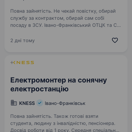
Повна зайнятість. Не чекай повістку, обирай
службу за контрактом, обирай сам собі
посаду в ЗСУ. Івано-Франківський ОТЦК та СП
проводить набір громадян на військову
службу за контрактом віком від 18 до 45
2 дні тому
років. Критерії на військову…
Електромонтер на сонячну
електростанцію
KNESS
Івано-Франківськ
Повна зайнятість. Також готові взяти
студента, людину з інвалідністю, пенсіонера.
Досвід роботи від 1 року. Середня спеціальна