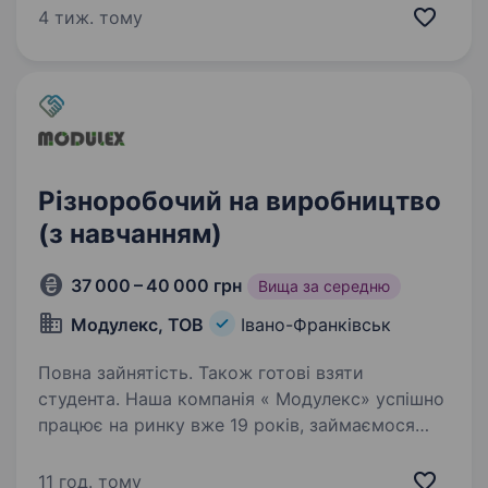
Городенка) проводиться відбір на військову
4 тиж. тому
службу за контрактом осіб рядового,…
Різноробочий на виробництво
(з навчанням)
37 000 – 40 000 грн
Вища за середню
Модулекс, ТОВ
Івано-Франківськ
Повна зайнятість. Також готові взяти
студента. Наша компанія « Модулекс» успішно
працює на ринку вже 19 років, займаємося
будівництвом швидкомонтованих модульних
будівель з нуля під ключ. Виготовляємо з
11 год. тому