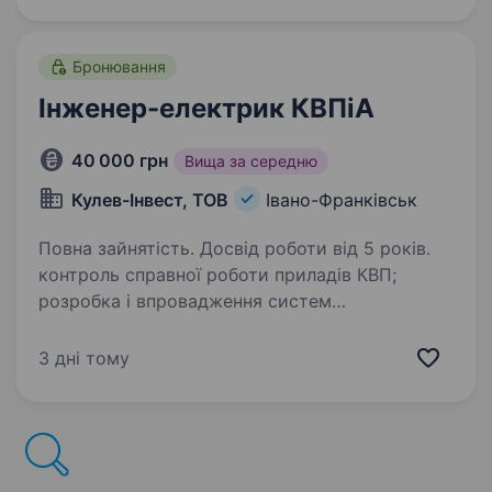
Бронювання
Інженер-електрик КВПіА
40 000 грн
Вища за середню
Кулев-Інвест, ТОВ
Івано-Франківськ
Повна зайнятість. Досвід роботи від 5 років.
контроль справної роботи приладів КВП;
розробка і впровадження систем
автоматизації; участь в налагодженні і запуску
спеціального обладнання; аналіз його поломок
3 дні тому
на основі отриманих за допомогою КВП даних;
…