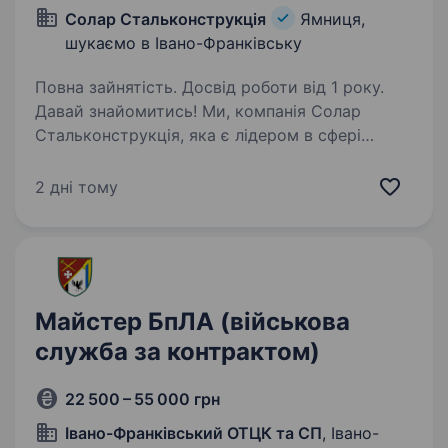
Солар Стальконструкція
Ямниця,
шукаємо в Івано-Франківську
Повна зайнятість. Досвід роботи від 1 року.
Давай знайомитись! Ми, компанія Солар
Стальконструкція, яка є лідером в сфері
виробництва металоконструкцій
та будівництва сонячних електростанцій «під
2 дні тому
ключ» будь-якої складності. Маємо три
заводи з сучасними потужностями…
Майстер БпЛА (військова
служба за контрактом)
22 500 – 55 000 грн
Івано-Франківський ОТЦК та СП
, Івано-