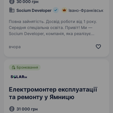
30 000 грн
Socium Developer
Івано-Франківськ
Повна зайнятість. Досвід роботи від 1 року.
Середня спеціальна освіта. Привіт! Ми —
Socium Developer, компанія, яка реалізує
сучасні проєкти багатоповерхового житлового
будівництва в Івано-Франківську. Якщо
вчора
ти хочеш працювати в стабільній команді, де
цінують професіоналізм і відповідальність,…
Бронювання
Електромонтер експлуатації
та ремонту у Ямницю
31 000 грн