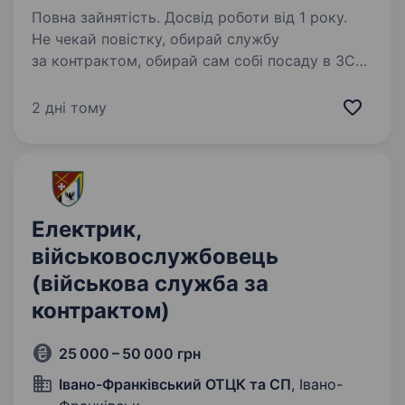
Повна зайнятість. Досвід роботи від 1 року.
Не чекай повістку, обирай службу
за контрактом, обирай сам собі посаду в ЗСУ.
Івано-Франківський ОТЦК та СП проводить
набір громадян на військову службу
2 дні тому
за контрактом віком від 18 до 45 років.
Критерії на військову…
Електрик,
військовослужбовець
(військова служба за
контрактом)
25 000 – 50 000 грн
Івано-Франківський ОТЦК та СП
, Івано-