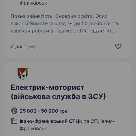
Франківськ
Повна зайнятість. Середня освіта. Опис
вакансіїВимоги: вік від 18 до 55 років базові
навички роботи з технікою (ПК, гаджети)
базові технічні навички (електроніка, пайка,
ремонт техніки) уважність, швидка реакція,
2 дні тому
хороша координація фізична…
Електрик-моторист
(військова служба в ЗСУ)
25 000 – 50 000 грн
Івано-Франківський ОТЦК та СП
, Івано-
Франківськ