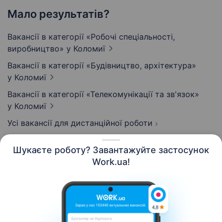
Мало результатів?
Вакансії в категорії «Робочі спеціальності,
виробництво»
у Коломиї
Вакансії в категорії «Будівництво, архітектура»
у Коломиї
Вакансії в категорії «Телекомунікації та зв'язок»
у Коломиї
Усі вакансії для дистанційної роботи
Шукаєте роботу? Завантажуйте застосунок
Work.ua!
Українська