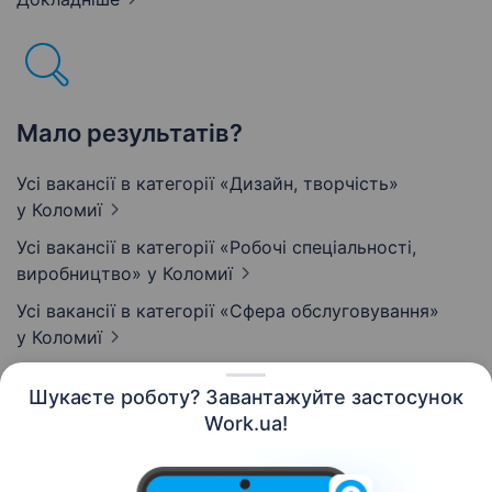
Мало результатів?
Усі вакансії в категорії «Дизайн, творчість»
у Коломиї
Усі вакансії в категорії «Робочі спеціальності,
виробництво»
у Коломиї
Усі вакансії в категорії «Сфера обслуговування»
у Коломиї
Шукаєте роботу? Завантажуйте застосунок
Work.ua!
Українська