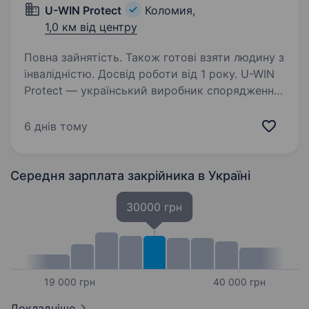
U-WIN Protect
Коломия,
1,0 км від центру
Повна зайнятість. Також готові взяти людину з
інвалідністю. Досвід роботи від 1 року. U-WIN
Protect — український виробник спорядження
для складних тактичних місій. Бренд
заснований 2022-му році. Виробництво
6 днів тому
розташоване в Івано-Франківській області
(с.Нижній Вербіж, 800 м. від Коломиї). Про нас:
…
Середня зарплата закрійника
в Україні
30000 грн
19 000 грн
40 000 грн
Докладніше