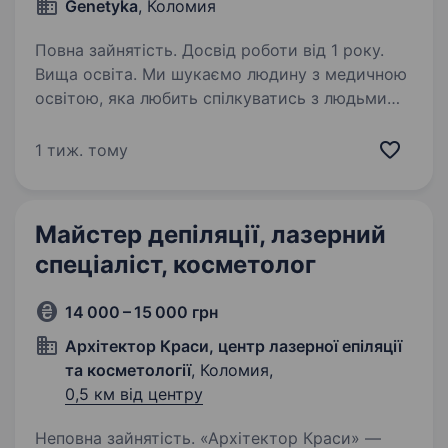
Genetyka
, Коломия
Повна зайнятість. Досвід роботи від 1 року.
Вища освіта. Ми шукаємо людину з медичною
освітою, яка любить спілкуватись з людьми
та бажає розвиватись. Диплом косметолога
та навики естетичної косметології: розуміння
1 тиж. тому
типів шкіри та підбір догляду. Апаратним
послугам навчаємо…
Майстер депіляції, лазерний
спеціаліст, косметолог
14 000 – 15 000 грн
Архітектор Краси, центр лазерної епіляції
та косметології
, Коломия,
0,5 км від центру
Неповна зайнятість. «Архітектор Краси» —