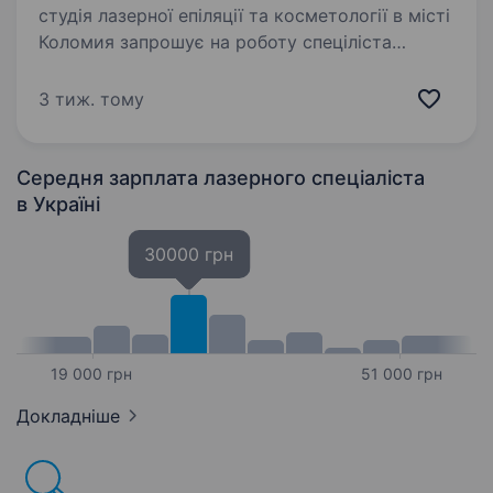
студія лазерної епіляції та косметології в місті
Коломия запрошує на роботу спеціліста
з лазерної епіляції. Перевагою буде досвід
роботи косметологом. Також перевагою є
3 тиж. тому
навички депіляції, електроепіляції…
Середня зарплата лазерного спеціаліста
в Україні
30000 грн
19 000 грн
51 000 грн
Докладніше