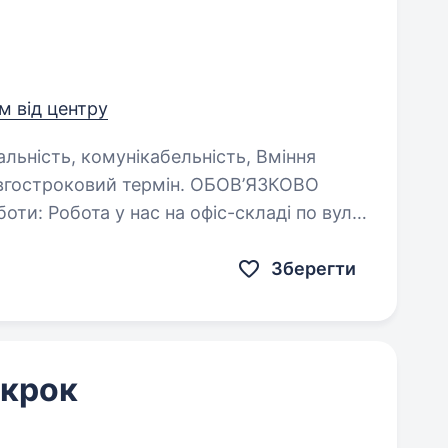
км від центру
Зберегти
 крок