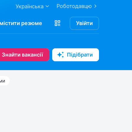
Роботодавцю
Українська
містити
резюме
Увійти
Знайти вакансії
Підібрати
ами