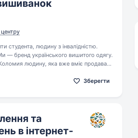
 вишиванок
д центру
яти студента, людину з інвалідністю.
 Коломия людину, яка вже вміє продавати
анії, а також має бажання заробляти
Зберегти
лення та
нь в інтернет-