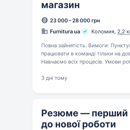
магазин
23 000 – 28 000 грн
Furnitura ua
Коломия,
2,2 
Повна зайнятість. Вимоги: Пунктуальність, комунікабельність, Вміння
працювати в команді тільки на довгостроковий термін. ОБОВ’ЯЗКОВО
Навчаємо всіх процесів. Умови роботи: Робота у нас на офіс-складі по вул.
Симоненка…
3 дні тому
Резюме — перший
до нової роботи