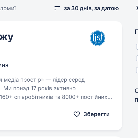
оломиї
за 30 днів, за датою
ажу
мия
. Ми понад 17 років активно
160+ співробітників та 8000+ постійних
a…
Зберегти