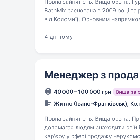
Повна зайнятість. Вища освіта. Гуртівня сантехніки та керамічної плитки
BathMix заснована в 2009 році та 
від Коломиї). Основним напрямком
будівельно-оздоблювальними…
4 дні тому
Менеджер з прод
40 000 – 100 000 грн
Вища за 
Житло (Івано-Франківськ)
, Ко
Повна зайнятість. Вища освіта. Привіт! Ми — «Житло», компанія, яка
допомагає людям знаходити свій 
кар'єру у сфері продажу нерухомо