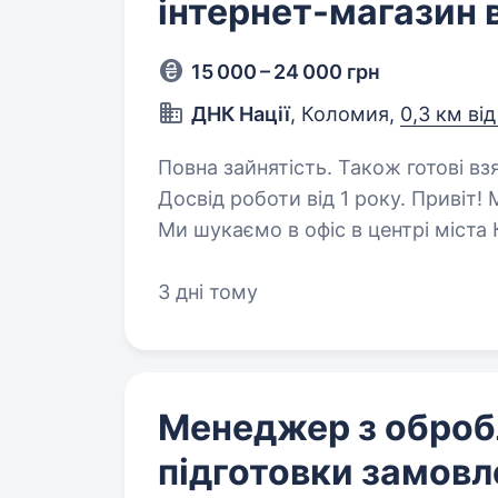
інтернет-магазин
15 000 – 24 000 грн
ДНК Нації
, Коломия,
0,3 км ві
Повна зайнятість. Також готові вз
Досвід роботи від 1 року. Привіт! Ми — бренд українського вишитого одягу.
Ми шукаємо в офіс в центрі міста
і відповідає цінностям нашої комп
й розвиватись. А ми цьому…
3 дні тому
Менеджер з оброб
підготовки замовле