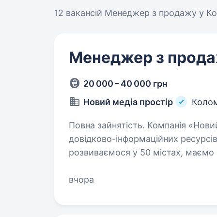
12 вакансій
Менеджер з продажу у К
Менеджер з прод
20 000 – 40 000 грн
Новий медіа простір
Коло
Повна зайнятість. Компанія «Новий медіа простір» — лідер серед
довідково-інформаційних ресурсів
розвиваємося у 50 містах, маємо 
клієнтів. Наш продукт- це List.in.u
вчора