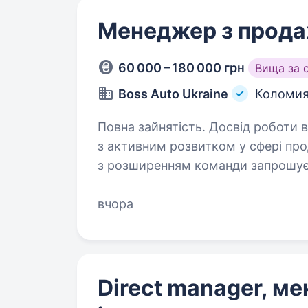
Менеджер з прода
60 000 – 180 000 грн
Вища за 
Boss Auto Ukraine
Коломи
Повна зайнятість. Досвід роботи від 1 року. BOSS A
з активним розвитком у сфері прод
з розширенням команди запрошує
вчора
Direct manager, м