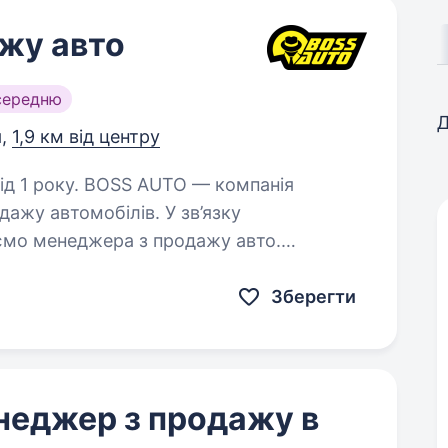
жу авто
середню
Д
я,
1,9 км від центру
UTO — компанія
ажу автомобілів. У зв’язку
мо менеджера з продажу авто.
Обов’язки: консультація клієнтів та обробка вхідних звернень; підбір…
Зберегти
енеджер з продажу в