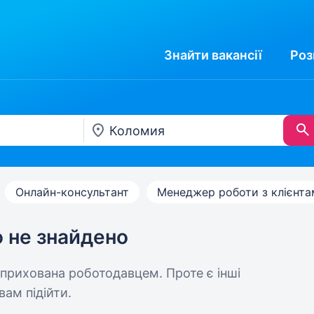
Знайти
вакансії
Роз
Онлайн-консультант
Менеджер роботи з клієнт
ю не знайдено
 прихована роботодавцем. Проте є інші
вам підійти.