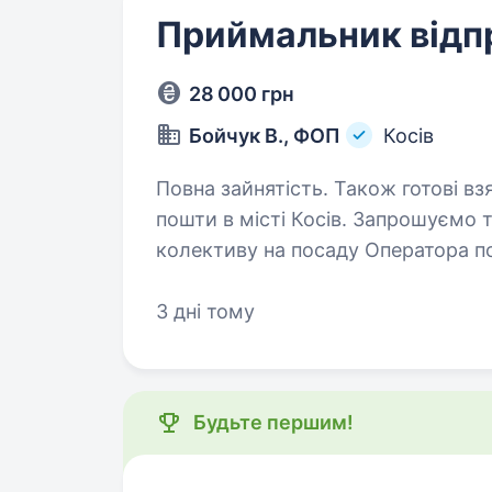
Приймальник відп
28 000 грн
Бойчук В., ФОП
Косів
Повна зайнятість. Також готові взяти студента. Приві
пошти в місті Косів. Запрошуємо
колективу на посаду Оператора п
робити у нас: Приймати т
3 дні тому
Будьте першим!