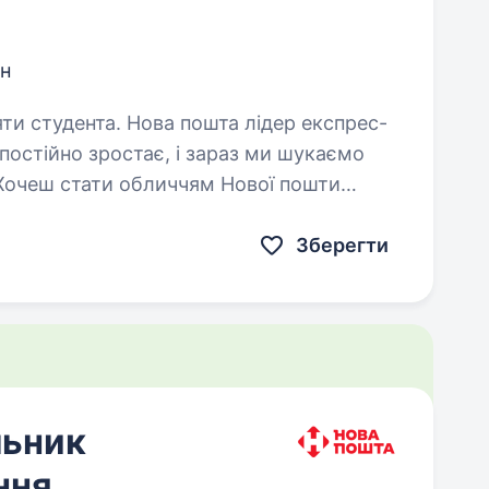
н
пошта лідер експрес-
 постійно зростає, і зараз ми шукаємо
 Хочеш стати обличчям Нової пошти
 поспішають у відділення…
Зберегти
льник
ння