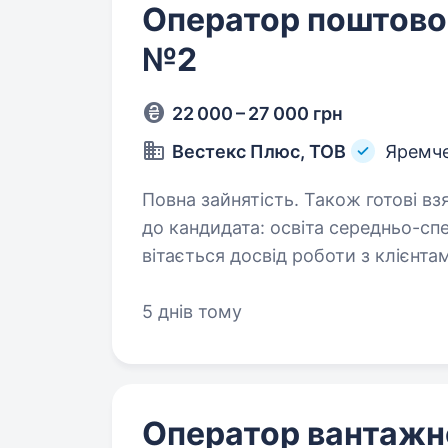
Оператор поштовог
№2
22 000 – 27 000 грн
Вестекс Плюс, ТОВ
Яремч
Повна зайнятість. Також готові взяти студента. 
до кандидата: освіта середньо-спеціальна, незакінчена вища, вища;
вітається досвід роботи з клієнтами; впевнений користувач ПК;
5 днів тому
Оператор вантажно