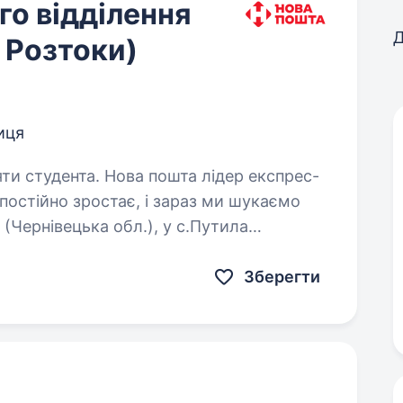
о відділення
Д
 Розтоки)
иця
пошта лідер експрес-
 постійно зростає, і зараз ми шукаємо
(Чернівецька обл.), у с.Путила
), у с.Розтоки (Чернівецька…
Зберегти