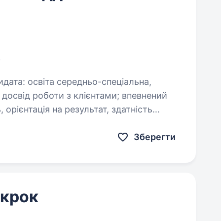
в
Зберегти
 крок