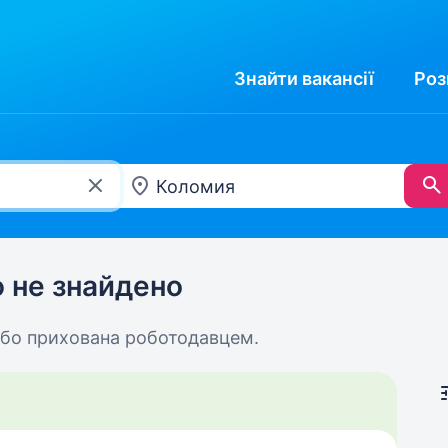
Знайти
вакансії
Роз
ю не знайдено
або прихована роботодавцем.