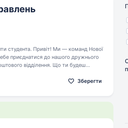
равлень
т! Ми — команд Нової
 тебе приєднатися до нашого дружнього
оштового відділення. Що ти будеш
а оформлювати відправлення…
Зберегти