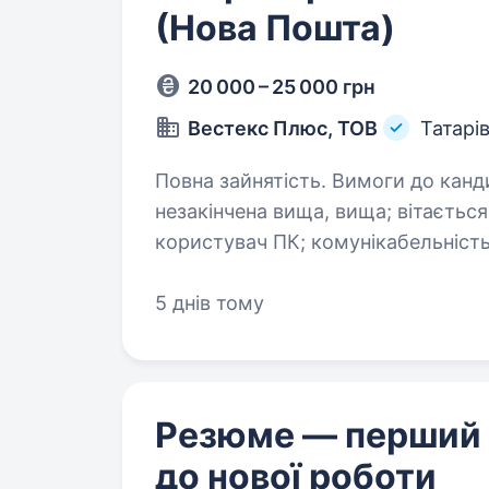
(Нова Пошта)
20 000 – 25 000 грн
Вестекс Плюс, ТОВ
Татарі
Повна зайнятість. Вимоги до кандидата: освіта середньо-спеціальна,
незакінчена вища, вища; вітається досвід роботи з клієнтами; впевнений
користувач ПК; комунікабельність, орієнтація на результат, здатність
швидко навчатися,…
5 днів тому
Резюме — перший
до нової роботи