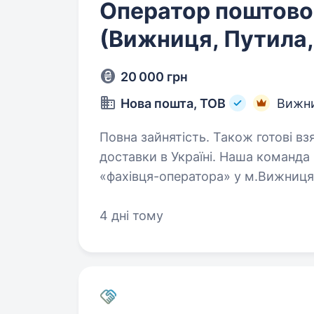
Оператор поштовог
(Вижниця, Путила,
20 000 грн
Нова пошта, ТОВ
Вижн
Повна зайнятість. Також готові взяти студента. Нова 
доставки в Україні. Наша команда
«фахівця-оператора» у м.Вижниця 
(Чернівецька обл, Вижницький р-н
4 дні тому