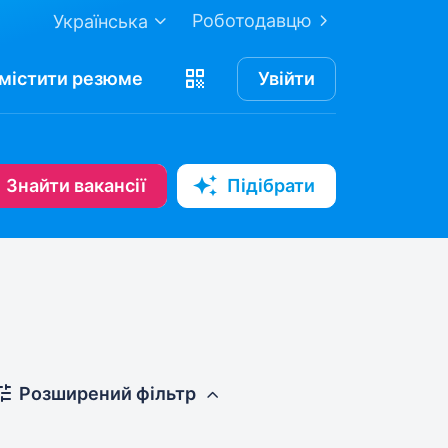
Роботодавцю
Українська
містити
резюме
Увійти
Знайти вакансії
Підібрати
Розширений фільтр