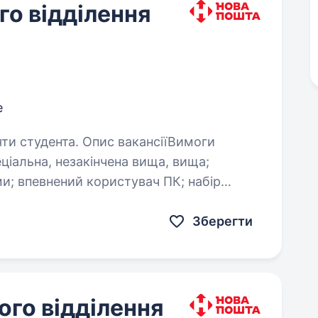
о відділення
е
Опис вакансіїВимоги
 набір
тексту від 100 символів в хвилину; комунікабельність,…
Зберегти
го відділення