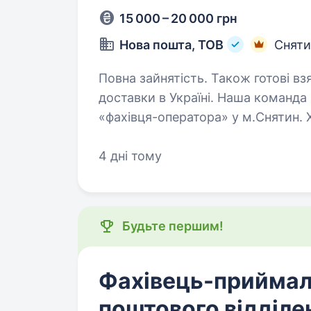
15 000 – 20 000 грн
Нова пошта, ТОВ
Сняти
Повна зайнятість. Також готові взяти студента. Нова 
доставки в Україні. Наша команда
«фахівця-оператора» у м.Снятин.
та дарувати радість клієнтам, які
4 дні тому
Будьте першим!
Фахівець-прийма
поштового відділе