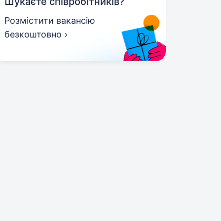
Шукаєте співробітників?
Розмістити вакансію
безкоштовно