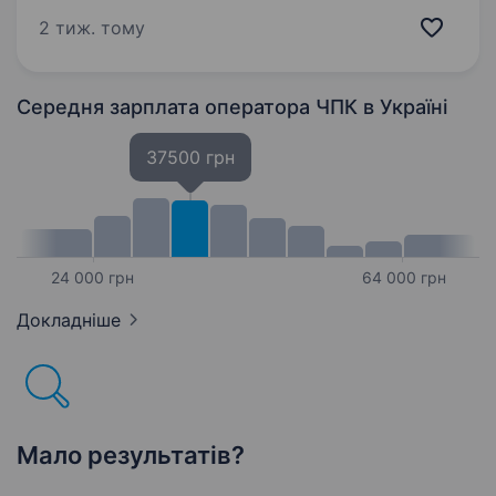
необов’язковий, навчаємо Знання програм
2 тиж. тому
необовʼязкове Вміння працювати…
Середня зарплата оператора ЧПК
в Україні
37500 грн
24 000 грн
64 000 грн
Докладніше
Мало результатів?