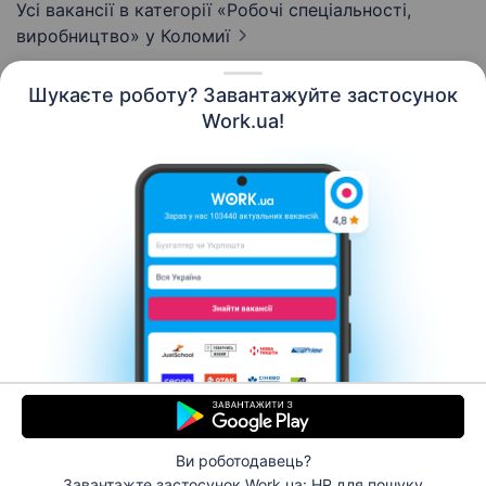
Усі вакансії в категорії «Робочі спеціальності,
виробництво»
у Коломиї
Шукаєте роботу? Завантажуйте застосунок
Work.ua!
Українська
Ресурси
Контакти
Про нас
Кар’єра
Новини Work.ua
Допомога
Умови використання
Роботодавцю
Ви роботодавець?
© 2006–2026 Work.ua. Сервіс пошуку роботи №1 в
Завантажте застосунок Work.ua: HR
для пошуку