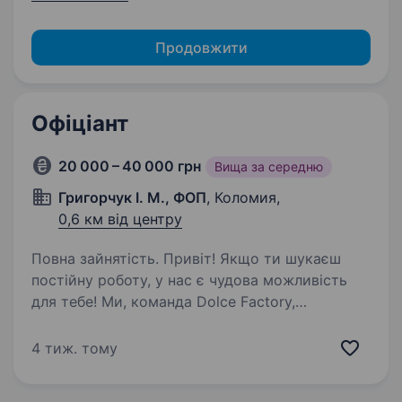
Продовжити
Офіціант
20 000 – 40 000 грн
Вища за середню
Григорчук І. М., ФОП
, Коломия,
0,6 км від центру
Повна зайнятість. Привіт! Якщо ти шукаєш
постійну роботу, у нас є чудова можливість
для тебе! Ми, команда Dolce Factory,
запрошуємо на посаду офіціанта. Якщо тобі
подобається спілкуватися з людьми, дарувати
4 тиж. тому
їм гарний настрій та бути…