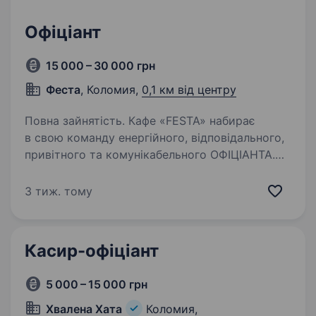
Офіціант
15 000 – 30 000 грн
Феста
, Коломия,
0,1 км від центру
Повна зайнятість. Кафе «FESTA» набирає
в свою команду енергійного, відповідального,
привітного та комунікабельного ОФІЦІАНТА.
Якщо ви готові долучитися до нашої команди,
телефонуйте +38 (098) 943 10 03 Обов’язки:
3 тиж. тому
Привітання і…
Касир-офіціант
5 000 – 15 000 грн
Хвалена Хата
Коломия,