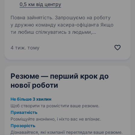
0,5 км від центру
Повна зайнятість. Запрошуємо на роботу
у дружню команду касира-офіціанта Якщо
ти любиш спілкуватись з людьми,
ти позитивний, комунікабельний та шукаєш
постійне місце роботи тоді пиши або ж дзвони
4 тиж. тому
нам.
Резюме — перший крок
до
нової роботи
Не більше 3 хвилин
Щоб створити та розмістити ваше
резюме.
Приватність
Розміщуйте анонімно, і ніхто вас не впізнає.
Прозорість
Дізнавайтеся, які компанії переглядали ваше резюме.