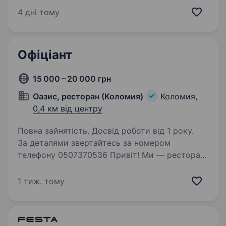
Харчування/знижки для працівників
4 дні тому
Обслуговування гостей закладу Прийом
та видача замовлень…
Офіціант
15 000 – 20 000 грн
Оазис, ресторан (Коломия)
Коломия,
0,4 км від центру
Повна зайнятість. Досвід роботи від 1 року.
За деталями звертайтесь за номером
телефону 0507370536 Привіт! Ми — ресторан
«Оазис» у зеленій та гостинній Коломиї, місце,
де кожен може смачно й затишно відпочити.
1 тиж. тому
Що ти будеш робити: Працювати в команді,
допомагаючи…