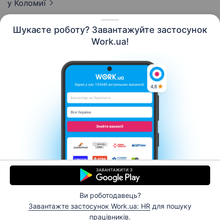
у Коломиї
Шукаєте роботу? Завантажуйте застосунок
Work.ua!
Українська
Ресурси
Контакти
Про нас
Кар’єра
Новини Work.ua
Допомога
Умови використання
Роботодавцю
Ви роботодавець?
© 2006–2026 Work.ua. Сервіс пошуку роботи №1 в
Завантажте застосунок Work.ua: HR
для пошуку
Україні.
працівників.