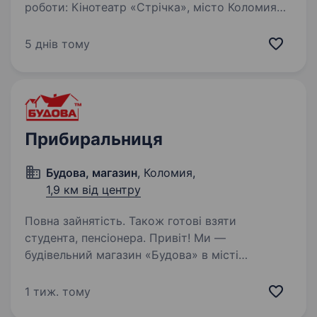
роботи: Кінотеатр «Стрічка», місто Коломия
Обов’язки: Прибирання кінозалів та прилеглих
зон Дбайливе очищення та підтримання
5 днів тому
чистоти в приміщенні Дотримання санітарних
норм та правил…
Прибиральниця
Будова, магазин
, Коломия,
1,9 км від центру
Повна зайнятість. Також готові взяти
студента, пенсіонера. Привіт! Ми —
будівельний магазин «Будова» в місті
Коломия, і ми шукаємо турботливу та
відповідальну людину на посаду
1 тиж. тому
прибиральниці. Якщо ти цінуєш порядок,