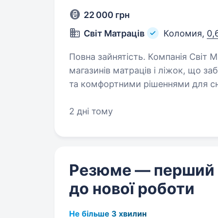
22 000 грн
Світ Матраців
Коломия,
0,
Повна зайнятість. Компанія Світ Матраців — провідна українська мережа
магазинів матраців і ліжок, що за
та комфортними рішеннями для сн
консультанта. Ваші завдання:…
2 дні тому
Резюме — перший
до нової роботи
Не більше 3 хвилин