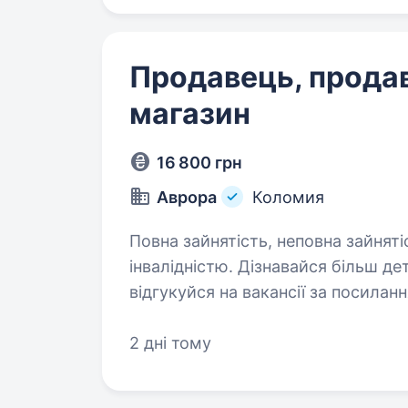
Продавець, прода
магазин
16 800 грн
Аврора
Коломия
Повна зайнятість, неповна зайняті
інвалідністю. Дізнавайся більш детальну інформацію про компанію та
відгукуйся на вакансії за посиланням: robota.avr
https://telegram.me/Avrora_HC_bot Запрошуємо в команду продавця (-
чиню) Нам буде класно працюват
2 дні тому