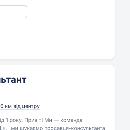
ьтант
,6 км від центру
! Ми — команда
Н.», і ми шукаємо продавця-консультанта