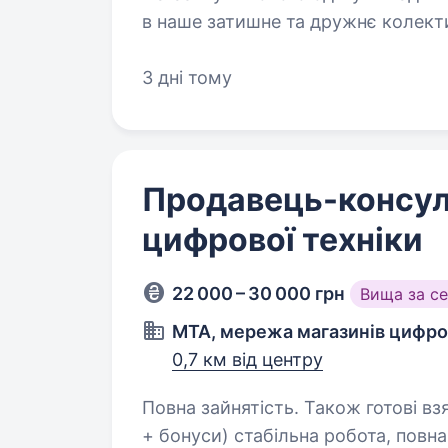
в наше затишне та дружнє колект
Як продавець-консультант, ти с
3 дні тому
Продавець-консул
цифрової техніки
22 000 – 30 000 грн
Вища за с
MTA, мережа магазинів цифров
0,7 км від центру
Повна зайнятість. Також готові взяти студента. 22 000
+ бонуси) стабільна робота, повна зайнятість беремо без досвіду Робота