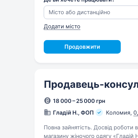
Додати місто
Продовжити
Продавець-консул
18 000 – 25 000 грн
Гладій Н., ФОП
Коломия,
0
Повна зайнятість. Досвід роботи від 1 року. Привіт
магазину жіночого одягу «Гладій 