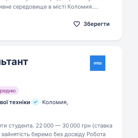
ивне середовище в місті Коломия.
танеш важливою частиною…
Зберегти
ьтант
ередню
ої техніки
Коломия,
 — 30 000 грн (ставка