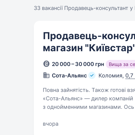
33 вакансії
Продавець-консультант у
Продавець-консул
магазин "Київстар
20 000 – 30 000 грн
Вища за с
Сота-Альянс
Коломия,
0,7
Повна зайнятість. Також готові взяти студента. При
«Сота-Альянс» — дилер компаній Ки
з однойменними магазинами. Ось 
операторів мобільного зв’язку. У
вчора