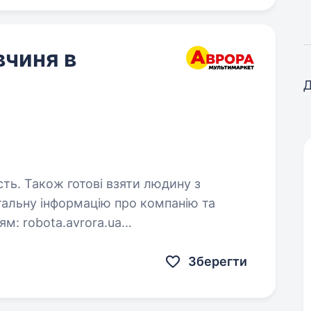
вчиня в
Д
сть. Також готові взяти людину з
ora.ua
и…
Зберегти