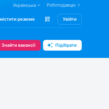
Роботодавцю
Українська
містити
резюме
Увійти
Знайти вакансії
Підібрати