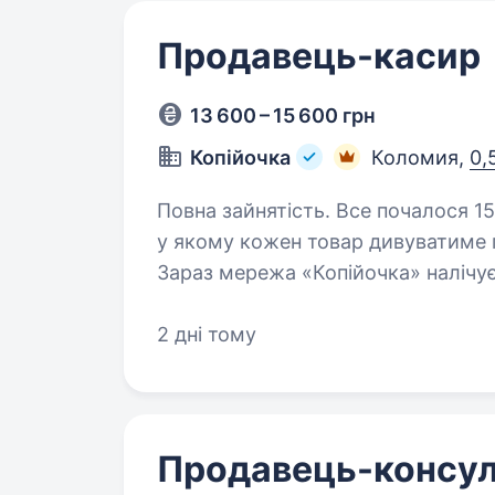
Продавець-касир
13 600 – 15 600 грн
Копійочка
Коломия,
0,
Повна зайнятість. Все почалося 15 років тому з ідеї відкрити магазин,
у якому кожен товар дивуватиме 
Зараз мережа «Копійочка» налічує
України, а в нашій команді…
2 дні тому
Продавець-консул