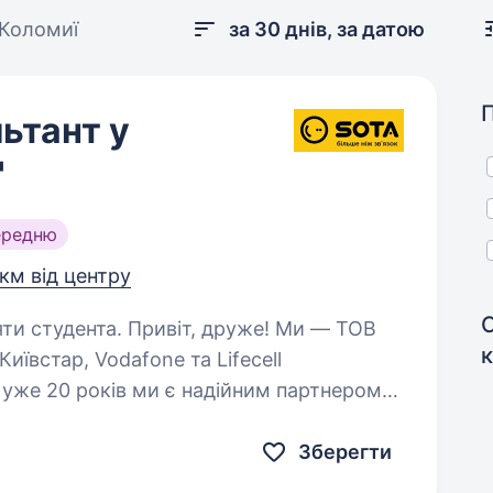
 Коломиї
за 30 днів, за датою
ьтант у
"
ередню
 км від центру
віт, друже! Ми — ТОВ
ївстар, Vodafone та Lifecell
уже 20 років ми є надійним партнером
 наших магазинах покупці…
Зберегти