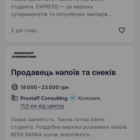
студента. EXPRESS — це мережа
супермаркетів та популярних закладів
швидкого харчування з власним
виробництвом, якість якого цінують наші
2 дні тому
покупці. Ми не просто мережа — ми команда,
яка постійно зростає, мислить масштабно
та створює…
Продавець напоїв та снеків
18 000 – 23 000 грн
Prostaff Consulting
Коломия,
11,0 км від центру
Повна зайнятість. Також готові взяти
студента. Роздрібна мережа розливних напоїв
BEER BANKA шукає енергійного