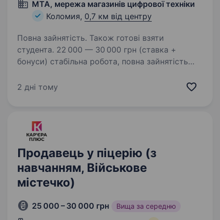
MTA, мережа магазинів цифрової техніки
Коломия,
0,7 км від центру
Повна зайнятість. Також готові взяти
студента. 22 000 — 30 000 грн (ставка +
бонуси) стабільна робота, повна зайнятість
беремо без досвіду Робота з 18 років (не
підробіток) Що потрібно: бажання працювати
2 дні тому
з людьми відповідальність готовність
навчатись…
Продавець у піцерію (з
навчанням, Військове
містечко)
25 000 – 30 000 грн
Вища за середню