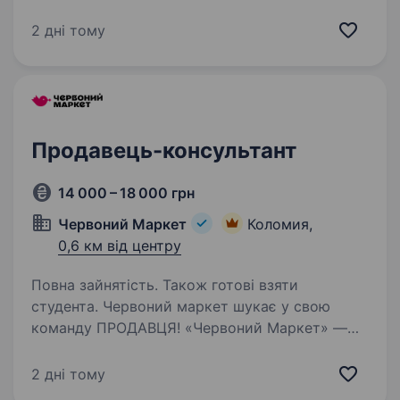
та комунікабельного продавця! BEER BANKA
— це місце приємного спілкування, смачного
2 дні тому
пива, снеків і в’яленої риби. Долучайся
до команди) Що ми пропонуємо:…
Продавець-консультант
14 000 – 18 000 грн
Червоний Маркет
Коломия,
0,6 км від центру
Повна зайнятість. Також готові взяти
студента. Червоний маркет шукає у свою
команду ПРОДАВЦЯ! «Червоний Маркет» —
це магазини поруч із домом, стабільна робота
і команда, де цінують простоту, чесність і
2 дні тому
людське ставлення. Ми шукаємо продавця,