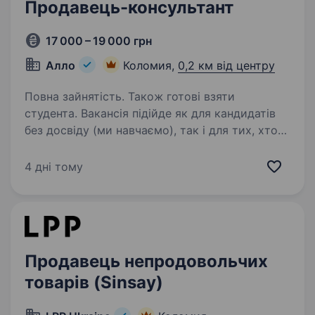
Продавець-консультант
17 000 – 19 000 грн
Алло
Коломия,
0,2 км від центру
Повна зайнятість. Також готові взяти
студента. Вакансія підійде як для кандидатів
без досвіду (ми навчаємо), так і для тих, хто
вже працював в продажах — у такому
випадку ви зможете швидше адаптуватись і
4 дні тому
впливати на свій дохід. Чому варто розглянути
цю вакансію:…
Продавець непродовольчих
товарів (Sinsay)