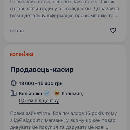
Повна зайнятість, неповна зайнятість. Також
готові взяти людину з інвалідністю. Дізнавайся
більш детальну інформацію про компанію та
відгукуйся на вакансії за посиланням:
robota.avrora.ua
вчора
https://telegram.me/Avrora_HC_bot Запрошуємо
в команду продавця (-чиню) Нам буде класно
працювати…
Продавець-касир
13 600 – 15 600 грн
Копійочка
Коломия,
0,5 км від центру
Повна зайнятість. Все почалося 15 років тому
з ідеї відкрити магазин, у якому кожен товар
дивуватиме покупця та даруватиме нові