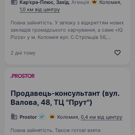
Кар'єра-Плюс, Захід
, Агенція
Коломия,
1,0 км від центру
Повна зайнятість. У зв’язку з відкриттям нових
закладів громадського харчування, а саме «IQ
Pizza» у м. Коломия вул. С.Стрільців 56,
запрошуємо — продавців. Досвід
не потрібен — усе покажемо, пояснимо і
2 дні тому
навчимо. Що ми пропонуємо:…
Продавець-консультант (вул.
Валова, 48, ТЦ "Прут")
Prostor
Коломия,
0,4 км від центру
Повна зайнятість. Також готові взяти