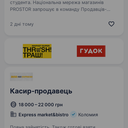
студента. Національна мережа магазинів
PROSTOR запрошує в команду Продавців-
консультантів Що ти будеш робити:
допомагати нашим покупцям обирати
2 дні тому
косметику, парфуми та товари для дому;
розповідати про акції та новинки;…
Касир-продавець
18 000 – 22 000 грн
Express market&bistro
Коломия
Повна зайнятість. Також готові взяти