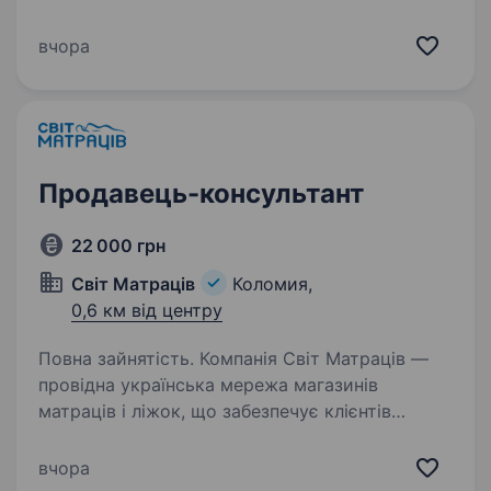
враження. Зараз мережа «Копійочка» налічує
понад 500 магазинів у 16 областях України,
вчора
а в нашій команді…
Продавець-консультант
22 000 грн
Світ Матраців
Коломия,
0,6 км від центру
Повна зайнятість. Компанія Світ Матраців —
провідна українська мережа магазинів
матраців і ліжок, що забезпечує клієнтів
високоякісними та комфортними рішеннями
для сну, запрошує в свою команду продавця-
вчора
консультанта. Ваші завдання:…