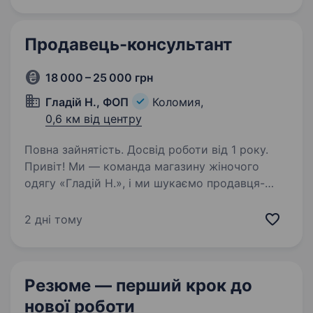
Продавець-консультант
18 000 – 25 000 грн
Гладій Н., ФОП
Коломия,
0,6 км від центру
Повна зайнятість. Досвід роботи від 1 року.
Привіт! Ми — команда магазину жіночого
одягу «Гладій Н.», і ми шукаємо продавця-
консультанта в наше затишне та дружнє
колективне середовище в місті Коломия.
2 дні тому
Як продавець-консультант, ти станеш
важливою частиною…
Резюме — перший крок
до
нової роботи