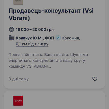
Продавець-консультант (Vsi
Vbrani)
16 000 – 20 000 грн
Кравчук Ю.М., ФОП
Коломия,
0,1 км від центру
Повна зайнятість. Вища освіта. Шукаємо
енергійного консультанта в нашу круту
команду VSI VBRANI
https://www.instagram.com/vsi.vbrani?
igsh=MXF6OW8xZjR0MnZv! Хочеш бути
3 дні тому
частиною успішного бізнесу і розвиватися
разом з нами? Тоді тобі до нас!
Ми пропонуємо:…