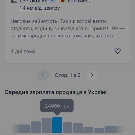
LPP Ukraine
Коломия,
1,4 км від центру
Неповна зайнятість. Також готові взяти
студента, людину з інвалідністю. Привіт! LPP —
це міжнародна польська компанія, яка вже
понад 30 років успішно працює у сфері моди
та роздрібної торгівлі. Наша компанія керує
4 дні тому
п’ятьма впізнаваними брендами: Reserved,
Cropp, House, Mohito та Sinsay…
Стор. 1 з 3
Середня зарплата продавця
в Україні
24000 грн