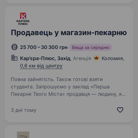
якому важливо…
Продавець у магазин-пекарню
25 700 – 30 300 грн
Вища за середню
Кар'єра-Плюс, Захід
, Агенція
Коломия,
0,6 км від центру
Повна зайнятість. Також готові взяти
студента. Запрошуємо у заклад «Перша
Пекарня Твого Міста» продавця — людину, яка
з усмішкою зустрічатиме гостей і
допомагатиме їм обирати смаколики.
3 дні тому
Що ми пропонуємо: Оплату за навчання та
підтримку наставника; Зарплату…