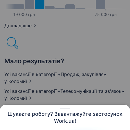
19 000 грн
75 000 грн
Докладніше
Мало результатів?
Усі вакансії в категорії «Продаж, закупівля»
у Коломиї
Усі вакансії в категорії «Телекомунікації та зв'язок»
у Коломиї
Шукаєте роботу? Завантажуйте застосунок
Work.ua!
Українська