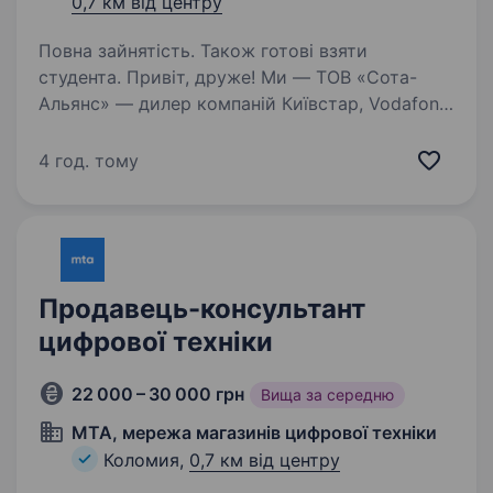
0,7 км від центру
Повна зайнятість. Також готові взяти
студента. Привіт, друже! Ми — ТОВ «Сота-
Альянс» — дилер компаній Київстар, Vodafone
та Lifecell з однойменними магазинами. Ось
уже 20 років ми є надійним партнером
4 год. тому
операторів мобільного зв’язку. У наших
магазинах покупці…
Продавець-консультант
цифрової техніки
22 000 – 30 000 грн
Вища за середню
MTA, мережа магазинів цифрової техніки
Коломия,
0,7 км від центру