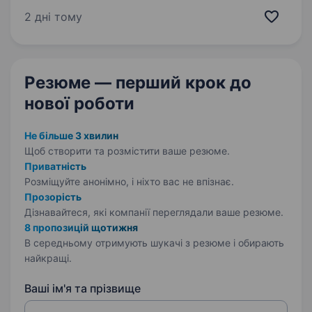
роботи: Робота у нас на офіс-складі по вул.
2 дні тому
Симоненка…
Резюме — перший крок
до
нової роботи
Не більше 3 хвилин
Щоб створити та розмістити ваше
резюме.
Приватність
Розміщуйте анонімно, і ніхто вас не впізнає.
Прозорість
Дізнавайтеся, які компанії переглядали ваше резюме.
8 пропозицій щотижня
В середньому отримують шукачі з резюме і обирають
найкращі.
Ваші ім'я та прізвище