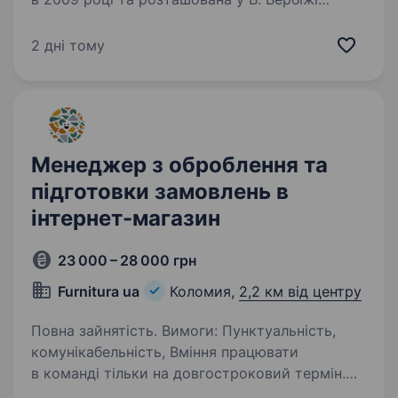
на Коломийщині. Основним напрямком роботи
є гуртова та роздрібна торгівля будівельно-
2 дні тому
оздоблювальними матеріалами,…
Менеджер з оброблення та
підготовки замовлень в
інтернет-магазин
23 000 – 28 000 грн
Furnitura ua
Коломия,
2,2 км від центру
Повна зайнятість. Вимоги: Пунктуальність,
комунікабельність, Вміння працювати
в команді тільки на довгостроковий термін.
ОБОВ’ЯЗКОВО Навчаємо всіх процесів. Умови