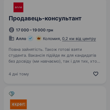
Продавець-консультант
17 000 – 19 000 грн
Алло
Коломия,
0,2 км від центру
Повна зайнятість. Також готові взяти
студента. Вакансія підійде як для кандидатів
без досвіду (ми навчаємо), так і для тих, хто
вже працював в продажах — у такому
випадку ви зможете швидше адаптуватись і
4 дні тому
впливати на свій дохід. Чому варто розглянути
цю вакансію:…