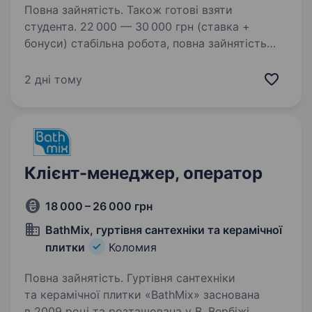
Повна зайнятість. Також готові взяти
студента. 22 000 — 30 000 грн (ставка +
бонуси) стабільна робота, повна зайнятість
беремо без досвіду Робота з 18 років (не
підробіток) Що потрібно: бажання працювати
2 дні тому
з людьми відповідальність готовність
навчатись…
Клієнт-менеджер, оператор
18 000 – 26 000 грн
BathMix, гуртівня сантехніки та керамічної
плитки
Коломия
Повна зайнятість. Гуртівня сантехніки
та керамічної плитки «BathMix» заснована
в 2009 році та розташована у В. Вербіжі