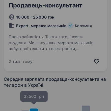
Продавець-консультант
18 000 – 25 000 грн
Expert, мережа магазинів
Коломия
Повна зайнятість. Також готові взяти
студента. Ми — сучасна мережа магазинів
побутової техніки та електроніки,
що динамічно розвивається. Вже сьогодні
EXPERT — це 18 магазинів у 8 областях
2 тиж. тому
України, і ми не плануємо зупинятися. Наша
місія — бути своєю людиною…
Середня зарплата продавца-консультанта на
телефон
в Україні
32500 грн