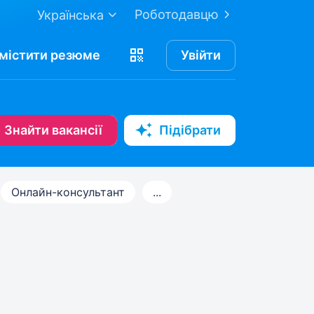
Роботодавцю
Українська
містити
резюме
Увійти
Знайти вакансії
Підібрати
Онлайн-консультант
...