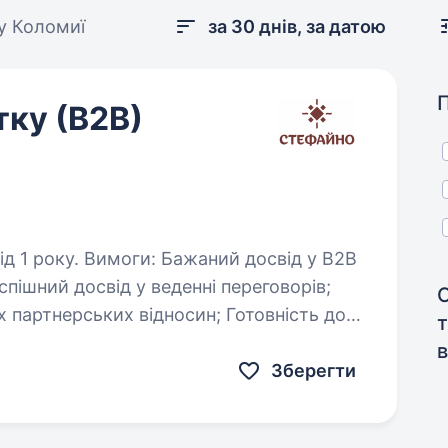
у Коломиї
за 30 днів, за датою
ку (В2В)
ний досвід у В2В
ських відносин; Готовність до
ініціативність…
в
Зберегти