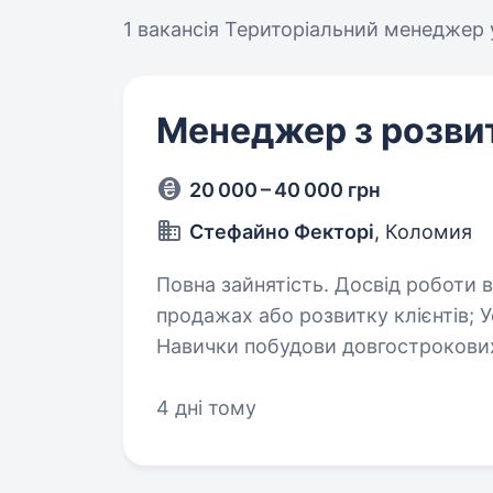
1 вакансія
Територіальний менеджер 
Менеджер з розвит
20 000 – 40 000 грн
Стефайно Фекторі
, Коломия
Повна зайнятість. Досвід роботи від 1 року. Вимоги: Бажа
продажах або розвитку клієнтів; Успішний досвід у веденні переговорів;
Навички побудови довгострокових партнер
відряджень; Відповідальність, 
4 дні тому