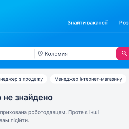
Знайти
вакансії
Роз
неджер з продажу
Менеджер інтернет-магазину
ю не знайдено
 прихована роботодавцем. Проте є інші
вам підійти.