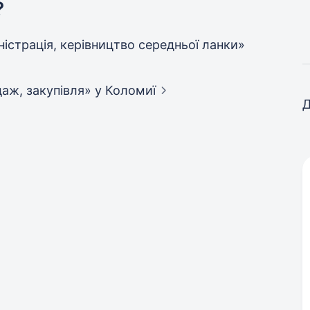
?
мiнiстрацiя, керівництво середньої ланки»
одаж, закупівля»
у Коломиї
Д