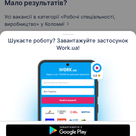
Мало результатів?
Усі вакансії в категорії «Робочі спеціальності,
виробництво»
у Коломиї
Шукаєте роботу? Завантажуйте застосунок
Work.ua!
Українська
Ресурси
Контакти
Про нас
Кар’єра
Новини Work.ua
Допомога
Умови використання
Роботодавцю