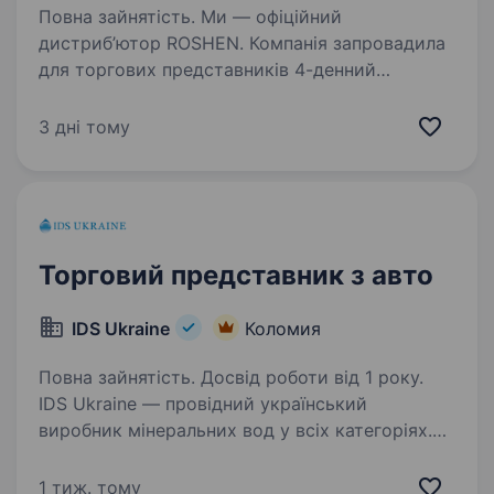
Повна зайнятість. Ми — офіційний
дистриб’ютор ROSHEN. Компанія запровадила
для торгових представників 4-денний
робочий тиждень, зберігаючи при цьому
рівень заробітної плати та ефективність
3 дні тому
роботи. Ми пропонуємо: Офіційну, своєчасну…
Торговий представник з авто
IDS Ukraine
Коломия
Повна зайнятість. Досвід роботи від 1 року.
IDS Ukraine — провідний український
виробник мінеральних вод у всіх категоріях.
Компанія має збалансований портфель
популярних мінеральних вод, які
1 тиж. тому