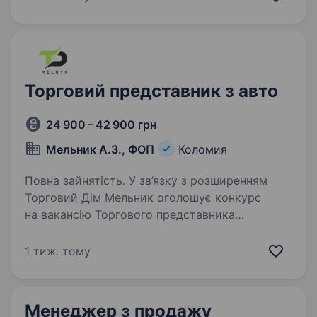
видобуваються в екологічно чистих регіонах
України та представлені…
Торговий представник з авто
24 900 – 42 900 грн
Мельник А.З., ФОП
Коломия
Повна зайнятість. У зв’язку з розширенням
Торговий Дім Мельник оголошує конкурс
на вакансію Торгового представника
кондитерських виробів.(територія Коломия)
Вимоги: Відповідальність; Наполегливість;
1 тиж. тому
Вміння та бажання швидко…
Менеджер з продажу