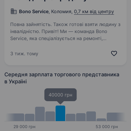
Bono Service
, Коломия,
0,7 км від центру
Повна зайнятість. Також готові взяти людину з
інвалідністю. Привіт! Ми — команда Bono
Service, яка спеціалізується на ремонті,
обслуговуванні та роздрібному продажі
кавових машин і обладнання. Якщо ти хочеш
3 тиж. тому
працювати в дружньому колективі,
розвиватися у сфері продажів і…
Середня зарплата торгового представника
в Україні
40000 грн
29 000 грн
53 000 грн