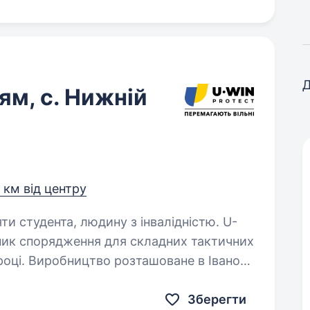
Д
ям, с. Нижній
0 км від центру
и студента, людину з інвалідністю. U-
ник спорядження для складних тактичних
році. Виробництво розташоване в Івано-
ий район, с. Нижній Вербіж. Про нас:…
Зберегти