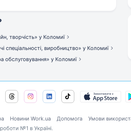
?
зайн, творчість»
у Коломиї
бочі спеціальності, виробництво»
у Коломиї
фера обслуговування»
у Коломиї
ра
Новини Work.ua
Допомога
Умови використ
роботи №1 в Україні.