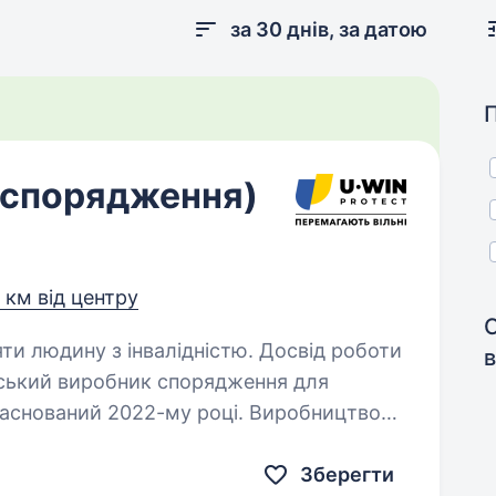
за 30 днів, за датою
 спорядження)
0 км від центру
яти людину з інвалідністю. Досвід роботи
в
заснований 2022-му році. Виробництво
області (с.Нижній Вербіж, 800 м. від
Зберегти