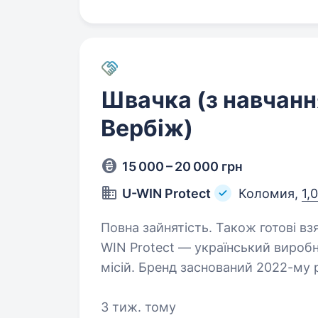
Швачка (з навчанн
Вербіж)
15 000 – 20 000 грн
U-WIN Protect
Коломия,
1,
Повна зайнятість. Також готові взят
WIN Protect — український вироб
місій. Бренд заснований 2022-му 
Франківській області, Коломийськ
3 тиж. тому