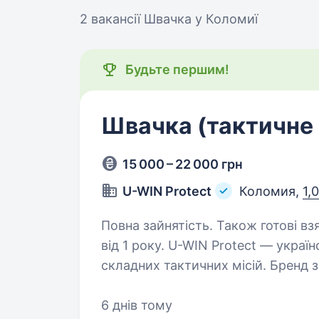
2 вакансії
Швачка у Коломиї
Будьте першим!
Швачка (тактичне
15 000 – 22 000 грн
U-WIN Protect
Коломия,
1,
Повна зайнятість. Також готові вз
від 1 року. U-WIN Protect — український виробник спорядження для
складних тактичних місій. Бренд 
розташоване в Івано-Франківській 
Коломиї). Про нас:…
6 днів тому