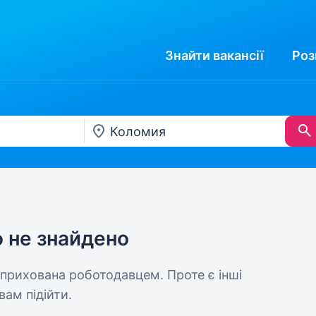
Знайти
вакансії
Роз
ю не знайдено
 прихована роботодавцем. Проте є інші
вам підійти.