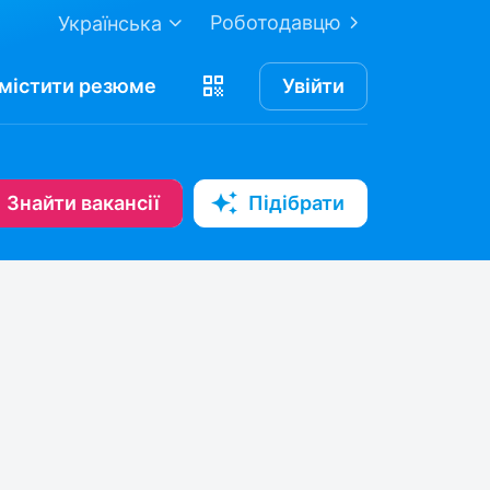
Роботодавцю
Українська
містити
резюме
Увійти
Знайти вакансії
Підібрати