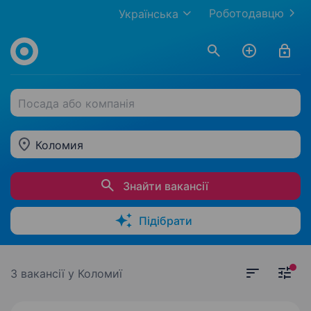
Роботодавцю
Українська
Посада або компанія
Коломия
Знайти вакансії
Підібрати
3 вакансії
у Коломиї