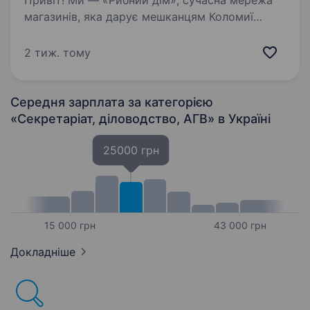
Привіт! Ми — «Рибний дім», сучасна мережа
магазинів, яка дарує мешканцям Коломиї
справжній смак моря. Якщо ти організований,
відповідальний та хочеш стати надійною
2 тиж. тому
підтримкою керівника у динамічному
середовищі —…
Середня зарплата за категорією
«Секретаріат, діловодство, АГВ»
в Україні
25000 грн
15 000 грн
43 000 грн
Докладніше