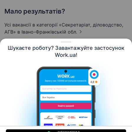
Мало результатів?
Усі вакансії в категорії «Секретаріат, діловодство,
АГВ»
в Івано-Франківській обл.
Шукаєте роботу? Завантажуйте застосунок
Work.ua!
Українська
Ресурси
Контакти
Про нас
Кар’єра
Новини Work.ua
Допомога
Умови використання