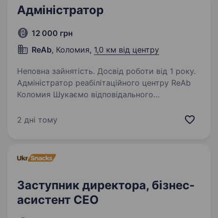
Адміністратор
12 000 грн
ReAb
, Коломия,
1,0 км від центру
Неповна зайнятість. Досвід роботи від 1 року.
Адміністратор реабілітаційного центру ReAb
Коломия Шукаємо відповідального
та привітного адміністратора у команду ReAb.
Обов’язки: Робота з CRM-системою та ведення
2 дні тому
бази клієнтів. Запис клієнтів та коригування…
Заступник директора, бізнес-
асистент CEO