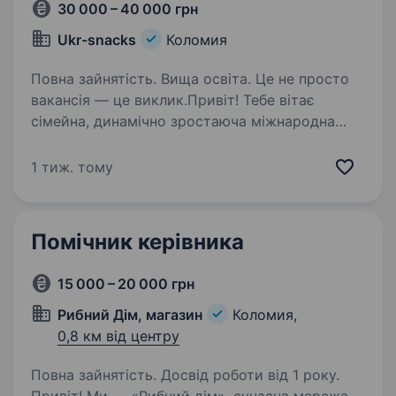
30 000 – 40 000 грн
Ukr-snacks
Коломия
Повна зайнятість. Вища освіта. Це не просто
вакансія — це виклик.Привіт! Тебе вітає
сімейна, динамічно зростаюча міжнародна
компанія-виробник снекової продукції «Ukr-
snacks». Детальніше про нас: Ukr-snacks Ми —
1 тиж. тому
молода, але амбіційна компанія,…
Помічник керівника
15 000 – 20 000 грн
Рибний Дім, магазин
Коломия,
0,8 км від центру
Повна зайнятість. Досвід роботи від 1 року.